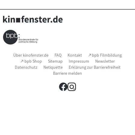
Seitenfußnavigation
(Link
Über kinofenster.de
FAQ
Kontakt
bpb Filmbildung
öffnet
(Link
bpb Shop
Sitemap
Impressum
Newsletter
im
öffnet
Datenschutz
Netiquette
Erklärung zur Barrierefreiheit
neuen
im
Fenster)
Barriere melden
neuen
Fenster)