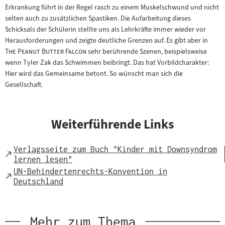
Erkrankung führt in der Regel rasch zu einem Muskelschwund und nicht
selten auch zu zusätzlichen Spastiken. Die Aufarbeitung dieses
Schicksals der Schülerin stellte uns als Lehrkräfte immer wieder vor
"
Herausforderungen und zeigte deutliche Grenzen auf. Es gibt aber in
"
The Peanut Butter Falcon
sehr berührende Szenen, beispielsweise
wenn Tyler Zak das Schwimmen beibringt. Das hat Vorbildcharakter:
Hier wird das Gemeinsame betont. So wünscht man sich die
Gesellschaft.
Weiterführende Links
Verlagsseite zum Buch "Kinder mit Downsyndrom
External
lernen lesen"
Link
UN-Behindertenrechts-Konvention in
External
Deutschland
Link
Mehr zum Thema