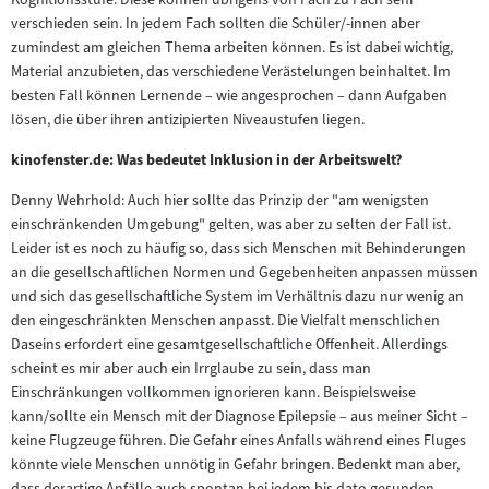
verschieden sein. In jedem Fach sollten die Schüler/-innen aber
zumindest am gleichen Thema arbeiten können. Es ist dabei wichtig,
Material anzubieten, das verschiedene Verästelungen beinhaltet. Im
besten Fall können Lernende – wie angesprochen – dann Aufgaben
lösen, die über ihren antizipierten Niveaustufen liegen.
kinofenster.de: Was bedeutet Inklusion in der Arbeitswelt?
Denny Wehrhold: Auch hier sollte das Prinzip der "am wenigsten
einschränkenden Umgebung" gelten, was aber zu selten der Fall ist.
Leider ist es noch zu häufig so, dass sich Menschen mit Behinderungen
an die gesellschaftlichen Normen und Gegebenheiten anpassen müssen
und sich das gesellschaftliche System im Verhältnis dazu nur wenig an
den eingeschränkten Menschen anpasst. Die Vielfalt menschlichen
Daseins erfordert eine gesamtgesellschaftliche Offenheit. Allerdings
scheint es mir aber auch ein Irrglaube zu sein, dass man
Einschränkungen vollkommen ignorieren kann. Beispielsweise
kann/sollte ein Mensch mit der Diagnose Epilepsie – aus meiner Sicht –
keine Flugzeuge führen. Die Gefahr eines Anfalls während eines Fluges
könnte viele Menschen unnötig in Gefahr bringen. Bedenkt man aber,
dass derartige Anfälle auch spontan bei jedem bis dato gesunden