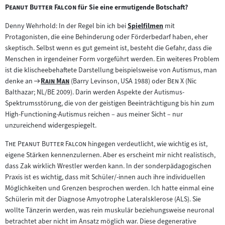
"
Peanut Butter Falcon
für Sie eine ermutigende Botschaft?
Denny Wehrhold: In der Regel bin ich bei
Spielfilmen
mit
Zum
Protagonisten, die eine Behinderung oder Förderbedarf haben, eher
Inhalt:
skeptisch. Selbst wenn es gut gemeint ist, besteht die Gefahr, dass die
Menschen in irgendeiner Form vorgeführt werden. Ein weiteres Problem
ist die klischeebehaftete Darstellung beispielsweise von Autismus, man
Zum
"
"
"
"
denke an
Rain Man
(Barry Levinson, USA 1988) oder
Ben X
(Nic
Filmarchiv:
Balthazar; NL/BE 2009). Darin werden Aspekte der Autismus-
Spektrumsstörung, die von der geistigen Beeinträchtigung bis hin zum
High-Functioning-Autismus reichen – aus meiner Sicht – nur
unzureichend widergespiegelt.
"
"
The Peanut Butter Falcon
hingegen verdeutlicht, wie wichtig es ist,
eigene Stärken kennenzulernen. Aber es erscheint mir nicht realistisch,
dass Zak wirklich Wrestler werden kann. In der sonderpädagogischen
Praxis ist es wichtig, dass mit Schüler/-innen auch ihre individuellen
Möglichkeiten und Grenzen besprochen werden. Ich hatte einmal eine
Schülerin mit der Diagnose Amyotrophe Lateralsklerose (ALS). Sie
wollte Tänzerin werden, was rein muskulär beziehungsweise neuronal
betrachtet aber nicht im Ansatz möglich war. Diese degenerative