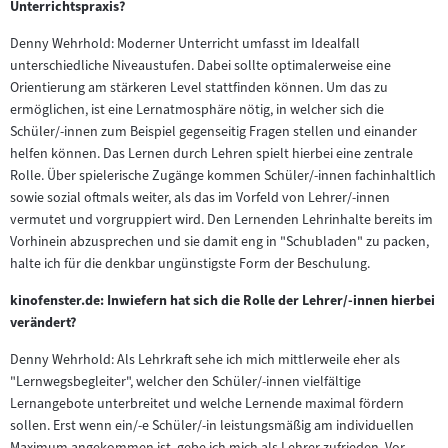
Unterrichtspraxis?
Denny Wehrhold: Moderner Unterricht umfasst im Idealfall
unterschiedliche Niveaustufen. Dabei sollte optimalerweise eine
Orientierung am stärkeren Level stattfinden können. Um das zu
ermöglichen, ist eine Lernatmosphäre nötig, in welcher sich die
Schüler/-innen zum Beispiel gegenseitig Fragen stellen und einander
helfen können. Das Lernen durch Lehren spielt hierbei eine zentrale
Rolle. Über spielerische Zugänge kommen Schüler/-innen fachinhaltlich
sowie sozial oftmals weiter, als das im Vorfeld von Lehrer/-innen
vermutet und vorgruppiert wird. Den Lernenden Lehrinhalte bereits im
Vorhinein abzusprechen und sie damit eng in "Schubladen" zu packen,
halte ich für die denkbar ungünstigste Form der Beschulung.
kinofenster.de: Inwiefern hat sich die Rolle der Lehrer/-innen hierbei
verändert?
Denny Wehrhold: Als Lehrkraft sehe ich mich mittlerweile eher als
"Lernwegsbegleiter", welcher den Schüler/-innen vielfältige
Lernangebote unterbreitet und welche Lernende maximal fördern
sollen. Erst wenn ein/-e Schüler/-in leistungsmäßig am individuellen
Maximum angekommen ist, gebe ich mich als Lehrer zufrieden. Vor