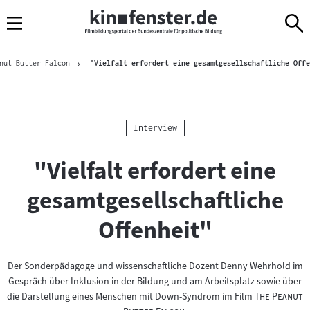
Sprungmarken
Direkt
Direkt
Navigation
zum
zur
Inhalt
Navigation
Brotkrümelnavigation
am
nut Butter Falcon
"Vielfalt erfordert eine gesamtgesellschaftliche Offe
Seitenende
Kategorie:
Interview
"Vielfalt erfordert eine
gesamtgesellschaftliche
Offenheit"
Der Sonderpädagoge und wissenschaftliche Dozent Denny Wehrhold im
Gespräch über Inklusion in der Bildung und am Arbeitsplatz sowie über
"
die Darstellung eines Menschen mit Down-Syndrom im Film
The Peanut