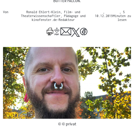
"
Butter Falcon
.
Von
Ronald Ehlert-Klein, Film- und
,
, 5
Theaterwissenschaftler, Pädagoge und
10.12.2019
Minuten zu
kinofenster.de-Redakteur
lesen
Copyright
©
© privat