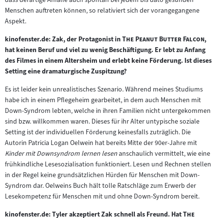
Menschen auftreten können, so relativiert sich der vorangegangene
Aspekt.
"
"
kinofenster.de: Zak, der Protagonist in
The Peanut Butter Falcon
,
hat keinen Beruf und viel zu wenig Beschäftigung. Er lebt zu Anfang
des Filmes in einem Altersheim und erlebt keine Förderung. Ist dieses
Setting eine dramaturgische Zuspitzung?
Es ist leider kein unrealistisches Szenario. Während meines Studiums
habe ich in einem Pflegeheim gearbeitet, in dem auch Menschen mit
Down-Syndrom lebten, welche in ihren Familien nicht untergekommen
sind bzw. willkommen waren. Dieses für ihr Alter untypische soziale
Setting ist der individuellen Förderung keinesfalls zuträglich. Die
Autorin Patricia Logan Oelwein hat bereits Mitte der 90er-Jahre mit
Kinder mit Downsyndrom lernen lesen
anschaulich vermittelt, wie eine
frühkindliche Lesesozialisation funktioniert. Lesen und Rechnen stellen
in der Regel keine grundsätzlichen Hürden für Menschen mit Down-
Syndrom dar. Oelweins Buch hält tolle Ratschläge zum Erwerb der
Lesekompetenz für Menschen mit und ohne Down-Syndrom bereit.
"
kinofenster.de: Tyler akzeptiert Zak schnell als Freund. Hat
The