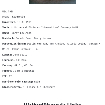
USA 1988
Drama, Roadmovie
Kinostart:
16.03.1989
Verleih:
Universal Pictures International Germany GmbH
Regie:
Barry Levinson
Drehbuch:
Ronald Bass, Barry Morrow
Darsteller/innen:
Dustin Hoffman, Tom Cruise, Valeria Golino, Gerald R.
Molen, Ralph Seymour u. a.
Kamera:
John Seale
Laufzeit:
133 Min.
Fassung:
dt.F., OF, OmU
Format:
35 mm & Digital
FSK:
12
Barrierefreie Fassung:
nein
Klassenstufen:
9. Klasse bis Oberstufe