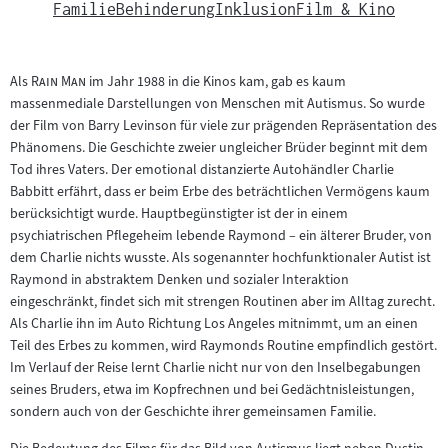
Familie
Behinderung
Inklusion
Film & Kino
"
"
Als
Rain Man
im Jahr 1988 in die Kinos kam, gab es kaum
massenmediale Darstellungen von Menschen mit Autismus. So wurde
der Film von Barry Levinson für viele zur prägenden Repräsentation des
Phänomens. Die Geschichte zweier ungleicher Brüder beginnt mit dem
Tod ihres Vaters. Der emotional distanzierte Autohändler Charlie
Babbitt erfährt, dass er beim Erbe des beträchtlichen Vermögens kaum
berücksichtigt wurde. Hauptbegünstigter ist der in einem
psychiatrischen Pflegeheim lebende Raymond – ein älterer Bruder, von
dem Charlie nichts wusste. Als sogenannter hochfunktionaler Autist ist
Raymond in abstraktem Denken und sozialer Interaktion
eingeschränkt, findet sich mit strengen Routinen aber im Alltag zurecht.
Als Charlie ihn im Auto Richtung Los Angeles mitnimmt, um an einen
Teil des Erbes zu kommen, wird Raymonds Routine empfindlich gestört.
Im Verlauf der Reise lernt Charlie nicht nur von den Inselbegabungen
seines Bruders, etwa im Kopfrechnen und bei Gedächtnisleistungen,
sondern auch von der Geschichte ihrer gemeinsamen Familie.