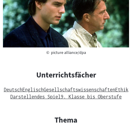
Copyright
©
picture alliance/dpa
Unterrichtsfächer
Deutsch
Englisch
Gesellschaftswissenschaften
Ethik
Darstellendes Spiel
9. Klasse bis Oberstufe
Thema