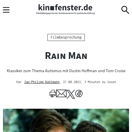
Sprungmarken
Direkt
Direkt
Navigation
zum
zur
Inhalt
Navigation
am
Seitenende
Kategorie:
Filmbesprechung
"
"
Rain Man
Klassiker zum Thema Autismus mit Dustin Hoffman und Tom Cruise
Von
Jan-Philipp Kohlmann
, 21.08.2023
, 3 Minuten zu lesen
Mehr
zum
Author