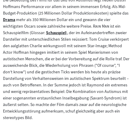
Die Bedeutung des Films für das Bild von Autismus liegt neben Dustin
Hoffmans Performance vor allem in seinem immensen Erfolg. Als Mid-
Budget-Produktion (25 Millionen Dollar Produktionskosten) spielte das
Drama
mehr als 350 Millionen Dollar ein und gewann die vier
Zum
"
"
wichtigsten Oscars sowie zahlreiche weitere Preise.
Rain Man
ist ein
Inhalt:
Schauspielfilm (Glossar:
Schauspiel
), der im Aufeinandertreffen zweier
Zum
Darsteller mit unterschiedlichen Stilen reüssiert: Tom Cruise verkörpert
Inhalt:
den aalglatten Charlie wirkungsvoll mit seinem Star-Image; Method
Actor Hoffman hingegen imitiert in seinem Spiel Manierismen von
autistischen Menschen, die er bei der Vorbereitung auf die Rolle traf. Der
ausweichende Blick, die Wiederholung von Phrasen ("Of course", "I
don‘t know") und die gestischen Ticks werden bis heute als präzise
Darstellung von Verhaltensweisen im autistischen Spektrum beurteilt –
auch von Betroffenen. In der Summe jedoch ist Raymond ein extremes
und wenig repräsentatives Beispiel: Die Kombination von Autismus mit
einer sogenannten erstaunlichen Inselbegabung (Savant-Syndrom) ist
äußerst selten. So machte der Film damals zwar auf die neurologische
Entwicklungsstörung aufmerksam, schuf gleichzeitig aber auch ein
stereotypes Bild.