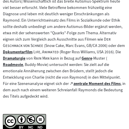
des Autors] Wissenschaftlich ist das breite Autismus-Spektrum heute
viel besser erforscht. Viele Betroffene bekommen frühzeitig eine
Diagnose und leben mit deutlich weniger Einschränkungen als
Raymond. Ein Unterrichtseinsatz des Films in Sozialkunde oder Ethik
sollte deshalb unbedingt um andere Autismus-Bilder ergänzt werden,
etwa mit der sehenswerten "Quarks"-Folge zum Thema. Alternativ
"
eignen sich zum Vergleich auch Ausschnitte aus Filmen wie
Der
"
Geschmack von Schnee
(Snow Cake, Marc Evans, GB/CA 2006) oder dem
"
"
Dokumentarfilm
Life, Animated
(Roger Ross Williams, USA 2016). Die
Zum
"
"
Dramaturgie
von
Rain Man
kann in Bezug auf
Genre
-Muster (
Inhalt:
Zum
Zum
Roadmovie
, Buddy-Movie) untersucht werden: Sie zielt auf die
Inhalt:
Zum
Inhalt:
emotionale Annäherung zwischen den Brüdern, stellt jedoch die
Inhalt:
Entwicklung von Charlie (nicht die von Raymond) in den Mittelpunkt.
Zum
Für eine Szenenanalyse eignet sich der
zentrale Moment des Films
, in
(öffnet
externen
dem auch nach einem weiteren Schreianfall Raymonds die Bedeutung
im
Inhalt:
des Titels aufgedeckt wird.
neuen
Tab)