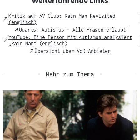
Weiterführende Links
Kritik auf AV Club: Rain Man Revisited
External
(englisch)
Link
External
Quarks: Autismus – Alle Fragen erlaubt
Link
YouTube: Eine Person mit Autismus analysiert
External
„Rain Man“ (englisch)
Link
External
Übersicht über VoD-Anbieter
Link
Mehr zum Thema