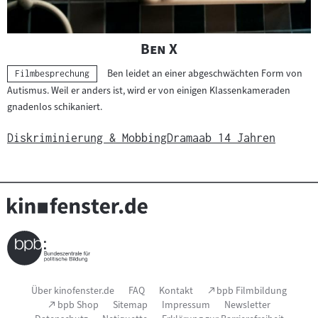
"
"
Ben X
Ben leidet an einer abgeschwächten Form von
Kategorie:
Filmbesprechung
Autismus. Weil er anders ist, wird er von einigen Klassenkameraden
gnadenlos schikaniert.
Diskriminierung & Mobbing
Drama
ab 14 Jahren
Seitenfußnavigation
(Link
Über kinofenster.de
FAQ
Kontakt
bpb Filmbildung
öffnet
(Link
bpb Shop
Sitemap
Impressum
Newsletter
im
öffnet