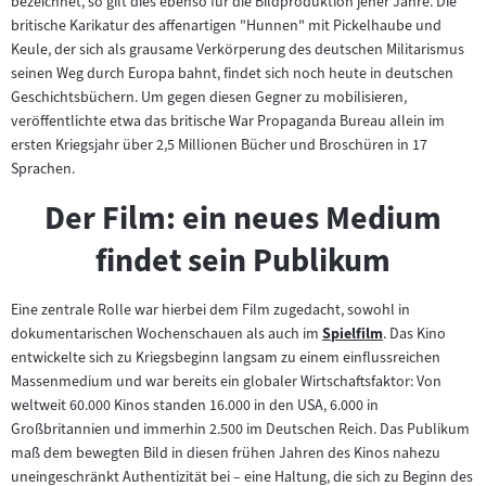
bezeichnet, so gilt dies ebenso für die Bildproduktion jener Jahre. Die
britische Karikatur des affenartigen "Hunnen" mit Pickelhaube und
Keule, der sich als grausame Verkörperung des deutschen Militarismus
seinen Weg durch Europa bahnt, findet sich noch heute in deutschen
Geschichtsbüchern. Um gegen diesen Gegner zu mobilisieren,
veröffentlichte etwa das britische War Propaganda Bureau allein im
ersten Kriegsjahr über 2,5 Millionen Bücher und Broschüren in 17
Sprachen.
Der Film: ein neues Medium
findet sein Publikum
Eine zentrale Rolle war hierbei dem Film zugedacht, sowohl in
dokumentarischen Wochenschauen als auch im
Spielfilm
. Das Kino
Zum
entwickelte sich zu Kriegsbeginn langsam zu einem einflussreichen
Inhalt:
Massenmedium und war bereits ein globaler Wirtschaftsfaktor: Von
weltweit 60.000 Kinos standen 16.000 in den USA, 6.000 in
Großbritannien und immerhin 2.500 im Deutschen Reich. Das Publikum
maß dem bewegten Bild in diesen frühen Jahren des Kinos nahezu
uneingeschränkt Authentizität bei – eine Haltung, die sich zu Beginn des