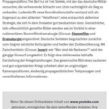
"
"
Propagandafilms
The Battle of the Somme
, mit der das deutsche Militär
versuchte, die verheerende Schlacht von 1916 nachträglich als Sieg zu
verkaufen. Ludendorffs neue Koordinationsstelle verstand sich als
Gegenpol zu den alliierten "Hetzfilmen", eine erstaunlich defensive
Strategie, die sich in dem Dreiakter gut beobachten lässt. Gemächliche,
teils offensichtlich gestellte Bilder werden wie im Vorbild in einer
rudimentären Stummfilmdramaturgie (Glossar:
Stummfilm
und
Zum
Dramaturgie
)angeordnet. Deutsche Soldaten begutachten zunächst
Zum
Inhalt:
vom Gegner zerstörte Kulturgüter und helfen der Zivilbevölkerung. Mit
Inhalt:
Zwischentiteln (Glossar:
Insert
) wie "Wer sind die Barbaren?" wird der
Zum
gängige Vorwurf umgekehrt. Es folgt eine stellenweise lebhafte
Inhalt:
Darstellung der Kriegshandlungen. Das gewünschte Bild eines sauberen
und gut organisierten Kriegs scheitert aber an ungünstigen
Kamerapositionen, eindeutig propagandistischen Textpassagen und
vorenthaltenen Informationen.
Wenn Sie diesen Drittanbieter-Inhalt von
www.youtube.com
aktivieren, ermöglichen Sie dem betreffenden Anbieter, Ihre