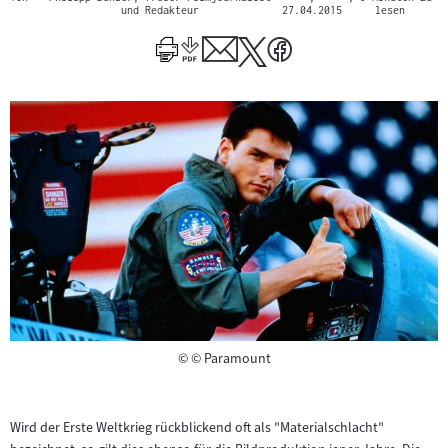
und Redakteur
27.04.2015
lesen
Copyright
©
© Paramount
Wird der Erste Weltkrieg rückblickend oft als "Materialschlacht"