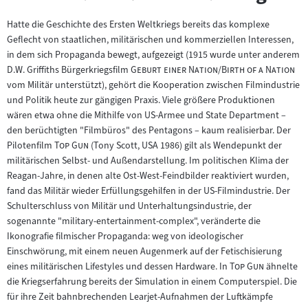
Hatte die Geschichte des Ersten Weltkriegs bereits das komplexe
Geflecht von staatlichen, militärischen und kommerziellen Interessen,
in dem sich Propaganda bewegt, aufgezeigt (1915 wurde unter anderem
"
"
D.W. Griffiths Bürgerkriegsfilm
Geburt einer Nation/Birth of a Nation
vom Militär unterstützt), gehört die Kooperation zwischen Filmindustrie
und Politik heute zur gängigen Praxis. Viele größere Produktionen
wären etwa ohne die Mithilfe von US-Armee und State Department –
den berüchtigten "Filmbüros" des Pentagons – kaum realisierbar. Der
"
"
Pilotenfilm
Top Gun
(Tony Scott, USA 1986) gilt als Wendepunkt der
militärischen Selbst- und Außendarstellung. Im politischen Klima der
Reagan-Jahre, in denen alte Ost-West-Feindbilder reaktiviert wurden,
fand das Militär wieder Erfüllungsgehilfen in der US-Filmindustrie. Der
Schulterschluss von Militär und Unterhaltungsindustrie, der
sogenannte "military-entertainment-complex", veränderte die
Ikonografie filmischer Propaganda: weg von ideologischer
Einschwörung, mit einem neuen Augenmerk auf der Fetischisierung
"
"
eines militärischen Lifestyles und dessen Hardware. In
Top Gun
ähnelte
die Kriegserfahrung bereits der Simulation in einem Computerspiel. Die
für ihre Zeit bahnbrechenden Learjet-Aufnahmen der Luftkämpfe