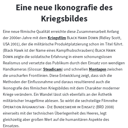
Eine neue Ikonografie des
Kriegsbildes
Eine neue filmische Qualität erreichte diese Zusammenarbeit Anfang
"
"
der 2000er-Jahre mit dem
Kriegsfilm
Black Hawk Down
(Ridley Scott,
Zum
USA 2001), der die militärische Produktplatzierung schon im Titel führt.
Inhalt:
"
(Black Hawk ist der Name eines Kampfhubschraubers)
Black Hawk
"
Down
zeigte die soldatische Erfahrung in einem schonungslosen
Realismus und versetzte das Publikum durch den Einsatz von wendigen
Handkameras (Glossar:
Steadicam
) und schnellen
Montagen
zwischen
Zum
Zum
die unscharfen Frontlinien. Diese Entwicklung zeigt, dass sich die
Inhalt:
Inhalt:
Methoden der Einflussnahme und daraus resultierend auch die
Ikonografie des filmischen Kriegsbildes mit dem Charakter moderner
Kriege verändern. Ein Wandel lässt sich ebenfalls an der Ästhetik
"
militärischer Imagefilme ablesen. So wirbt die sechsteilige Filmreihe
"
Operation Afghanistan - Die Bundeswehr im Einsatz
(BRD 2008)
einerseits mit der technischen Überlegenheit des Heeres, legt
gleichzeitig aber großen Wert auf die humanitären Aspekte des
Einsatzes.