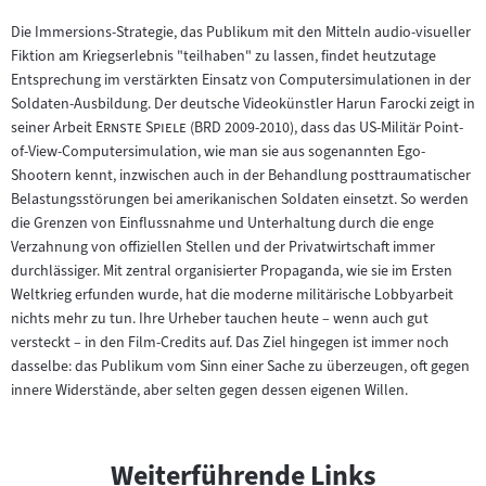
Die Immersions-Strategie, das Publikum mit den Mitteln audio-visueller
Fiktion am Kriegserlebnis "teilhaben" zu lassen, findet heutzutage
Entsprechung im verstärkten Einsatz von Computersimulationen in der
Soldaten-Ausbildung. Der deutsche Videokünstler Harun Farocki zeigt in
"
"
seiner Arbeit
Ernste Spiele
(BRD 2009-2010), dass das US-Militär Point-
of-View-Computersimulation, wie man sie aus sogenannten Ego-
Shootern kennt, inzwischen auch in der Behandlung posttraumatischer
Belastungsstörungen bei amerikanischen Soldaten einsetzt. So werden
die Grenzen von Einflussnahme und Unterhaltung durch die enge
Verzahnung von offiziellen Stellen und der Privatwirtschaft immer
durchlässiger. Mit zentral organisierter Propaganda, wie sie im Ersten
Weltkrieg erfunden wurde, hat die moderne militärische Lobbyarbeit
nichts mehr zu tun. Ihre Urheber tauchen heute – wenn auch gut
versteckt – in den Film-Credits auf. Das Ziel hingegen ist immer noch
dasselbe: das Publikum vom Sinn einer Sache zu überzeugen, oft gegen
innere Widerstände, aber selten gegen dessen eigenen Willen.
Weiterführende Links