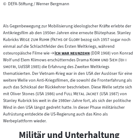
©
DEFA-Stiftung / Werner Bergmann
Als Gegenbewegung zur Mobilisierung ideologischer Kräfte erlebte der
Antikriegsfilm ab den 1950er-Jahren eine erneute Blütephase. Stanley
"
"
"
"
Kubricks
Wege zum Ruhm
(
Paths of Glory
bezog sich 1957 sogar noch
einmal auf die Schlachtfelder des Ersten Weltkriegs, während
Zum
"
"
osteuropäische Filme wie
Ich war neunzehn
(DDR 1968) von Konrad
Filmarchiv:
"
"
"
Wolf und Elem Klimows erschütterndes Drama
Komm und Sieh
(
Idi i
"
smotri
, UdSSR 1985) die Erfahrung des Zweiten Weltkriegs
thematisierten. Der Vietnam-Krieg war in den USA der Auslöser für eine
weitere Welle von Anti-Kriegsfilmen, die sowohl die Fronterfahrung als
auch das Schicksal der Rückkehrer beschrieben. Diese Welle setzte sich
"
"
mit Oliver Stones (USA 1986) und
Full Metal Jacket
(USA 1987) von
Stanley Kubrick bis weit in die 1980er-Jahre fort, als sich der politische
Wind in den USA längst gedreht hatte. In dieser Phase militärischer
Aufrüstung entdeckte die US-Regierung auch das Kino als
Werbeplattform wieder.
Militär und Unterhaltung