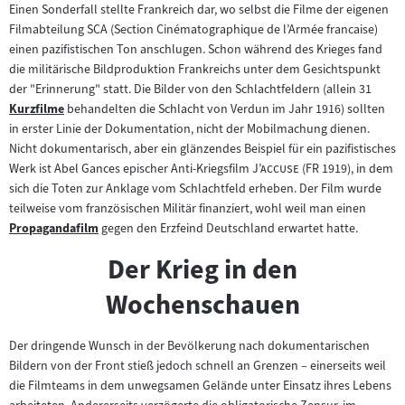
Einen Sonderfall stellte Frankreich dar, wo selbst die Filme der eigenen
Filmabteilung SCA (Section Cinématographique de l’Armée francaise)
einen pazifistischen Ton anschlugen. Schon während des Krieges fand
die militärische Bildproduktion Frankreichs unter dem Gesichtspunkt
der "Erinnerung" statt. Die Bilder von den Schlachtfeldern (allein 31
Kurzfilme
behandelten die Schlacht von Verdun im Jahr 1916) sollten
Zum
in erster Linie der Dokumentation, nicht der Mobilmachung dienen.
Inhalt:
Nicht dokumentarisch, aber ein glänzendes Beispiel für ein pazifistisches
"
"
Werk ist Abel Gances epischer Anti-Kriegsfilm
J’accuse
(FR 1919), in dem
sich die Toten zur Anklage vom Schlachtfeld erheben. Der Film wurde
teilweise vom französischen Militär finanziert, wohl weil man einen
Propagandafilm
gegen den Erzfeind Deutschland erwartet hatte.
Zum
Inhalt:
Der Krieg in den
Wochenschauen
Der dringende Wunsch in der Bevölkerung nach dokumentarischen
Bildern von der Front stieß jedoch schnell an Grenzen – einerseits weil
die Filmteams in dem unwegsamen Gelände unter Einsatz ihres Lebens