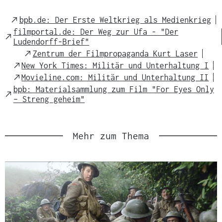
External
bpb.de: Der Erste Weltkrieg als Medienkrieg
Link
filmportal.de: Der Weg zur Ufa - "Der
External
Ludendorff-Brief"
Link
External
Zentrum der Filmpropaganda Kurt Laser
Link
External
New York Times: Militär und Unterhaltung I
Link
External
Movieline.com: Militär und Unterhaltung II
Link
bpb: Materialsammlung zum Film "For Eyes Only
External
– Streng geheim"
Link
Mehr zum Thema