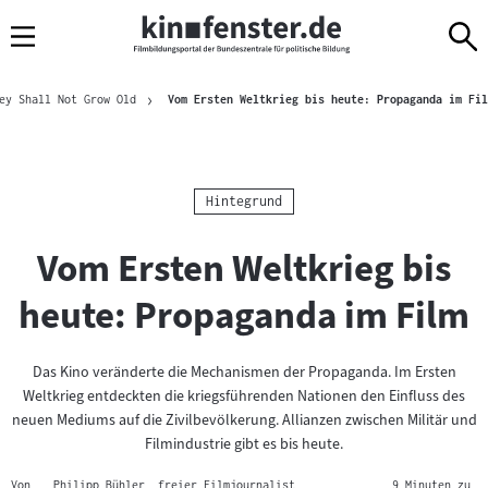
Sprungmarken
Direkt
Direkt
Navigation
zum
zur
Inhalt
Navigation
Brotkrümelnavigation
am
ey Shall Not Grow Old
Vom Ersten Weltkrieg bis heute: Propaganda im Fil
Seitenende
Kategorie:
Hintegrund
Vom Ersten Weltkrieg bis
heute: Propaganda im Film
Das Kino veränderte die Mechanismen der Propaganda. Im Ersten
Weltkrieg entdeckten die kriegsführenden Nationen den Einfluss des
neuen Mediums auf die Zivilbevölkerung. Allianzen zwischen Militär und
Filmindustrie gibt es bis heute.
Von
Philipp Bühler, freier Filmjournalist
,
, 9 Minuten zu