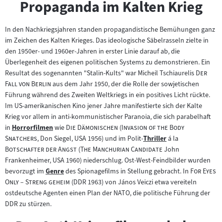
Propaganda im Kalten Krieg
In den Nachkriegsjahren standen propagandistische Bemühungen ganz
im Zeichen des Kalten Krieges. Das ideologische Säbelrasseln zielte in
den 1950er- und 1960er-Jahren in erster Linie darauf ab, die
Überlegenheit des eigenen politischen Systems zu demonstrieren. Ein
"
Resultat des sogenannten "Stalin-Kults" war Micheil Tschiaurelis
Der
"
Fall von Berlin
aus dem Jahr 1950, der die Rolle der sowjetischen
Führung während des Zweiten Weltkriegs in ein positives Licht rückte.
Im US-amerikanischen Kino jener Jahre manifestierte sich der Kalte
Krieg vor allem in anti-kommunistischer Paranoia, die sich parabelhaft
"
"
"
in
Horrorfilmen
wie
Die Dämonischen
(
Invasion of the Body
Zum
"
"
Snatchers
, Don Siegel, USA 1956) und im Polit-
Thriller
á la
Inhalt:
Zum
"
"
"
Botschafter der Angst
(
The Manchurian Candidate
John
Inhalt:
Frankenheimer, USA 1960) niederschlug. Ost-West-Feindbilder wurden
"
bevorzugt im
Genre
des Spionagefilms in Stellung gebracht. In
For Eyes
Zum
"
Only – Streng geheim
(DDR 1963) von János Veiczi etwa vereiteln
Inhalt:
ostdeutsche Agenten einen Plan der NATO, die politische Führung der
DDR zu stürzen.