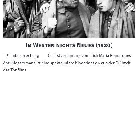
"
"
Im Westen nichts Neues (1930)
Die Erstverfilmung von Erich Maria Remarques
Kategorie:
Filmbesprechung
Antikriegsromans ist eine spektakuläre Kinoadaption aus der Frühzeit
des Tonfilms.
Filmgeschichte
Kriegsfilm
ab 14 Jahren