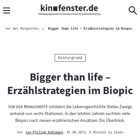
Sprungmarken
Direkt
Direkt
Navigation
zum
zur
Inhalt
Navigation
Brotkrümelnavigation
am
Aktue
Vor der Morgenröte
Bigger than life – Erzählstrategien im Biopic
Seitenende
Kategorie:
Hintergrund
Bigger than life –
Erzählstrategien im Biopic
"
"
Vor der Morgenröte
schildert die Lebensgeschichte Stefan Zweigs
anhand von sechs Stationen. In den letzten Jahren suchten viele
Biopics nach neuen erzählerischen Ansätzen. Ein Überblick.
Von
Jan-Philipp Kohlmann
, 01.06.2016
, 5 Minuten zu lesen
Mehr
zum