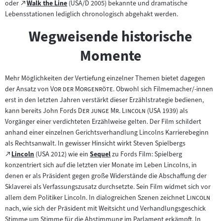
Zum
externen
oder
Walk the Line
(USA/D 2005) bekannte und dramatische
(öffnet
im
externen
Inhalt:
Lebensstationen lediglich chronologisch abgehakt werden.
im
neuen
Inhalt:
neuen
Tab)
Wegweisende historische
Tab)
Momente
Mehr Möglichkeiten der Vertiefung einzelner Themen bietet dagegen
"
"
der Ansatz von
Vor der Morgenröte
. Obwohl sich Filmemacher/-innen
erst in den letzten Jahren verstärkt dieser Erzählstrategie bedienen,
"
"
kann bereits John Fords
Der junge Mr. Lincoln
(USA 1939) als
Vorgänger einer verdichteten Erzählweise gelten. Der Film schildert
anhand einer einzelnen Gerichtsverhandlung Lincolns Karrierebeginn
als Rechtsanwalt. In gewisser Hinsicht wirkt Steven Spielbergs
Zum
Lincoln
(USA 2012) wie ein
Sequel
zu Fords Film: Spielberg
(öffnet
Zum
externen
konzentriert sich auf die letzten vier Monate im Leben Lincolns, in
im
Inhalt:
Inhalt:
denen er als Präsident gegen große Widerstände die Abschaffung der
neuen
Sklaverei als Verfassungszusatz durchsetzte. Sein Film widmet sich vor
Tab)
"
"
allem dem Politiker Lincoln. In dialogreichen Szenen zeichnet
Lincoln
nach, wie sich der Präsident mit Weitsicht und Verhandlungsgeschick
Stimme um Stimme für die Abstimmung im Parlament erkämpft. In