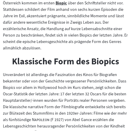
Inhalt:
Österreich kommen im ersten
Biopic
über den Schriftsteller nicht vor.
Zum
neuen
Stattdessen schildert der Film anhand von sechs kurzen Episoden die
Inhalt:
Tab)
Jahre im Exil, akzentuiert prägnante, sinnbildliche Momente und lässt
dafür andere wesentliche Ereignisse in Zweigs Leben aus. Der
erzählerische Ansatz, die Handlung auf kurze Lebensabschnitte einer
Person zu beschränken, findet sich in vielen Biopics der letzten Jahre. Er
scheint die epische Lebensgeschichte als prägende Form des Genres
allmählich abzulösen.
Klassische Form des Biopics
Unverändert ist allerdings die Faszination des Kinos für Biografien
bekannter oder von der Geschichte vergessener Persönlichkeiten. Dass
Biopics vor allem in Hollywood hoch im Kurs stehen, zeigt schon die
Oscar-Statistik der letzten Jahre: 17 der letzten 32 Oscars für die besten
Hauptdarsteller/-innen wurden für Porträts realer Personen vergeben.
Die klassische narrative Form der Filmbiografie entwickelte sich bereits
zur Blütezeit des Stummfilms in den 1920er-Jahren: Filme wie der mehr
"
"
als fünfstündige
Napoleon
(F 1927) von Abel Gance erzählen die
Lebensgeschichten herausragender Persönlichkeiten von der Kindheit