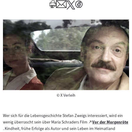
Author
Copyright
©
X Verleih
Wer sich für die Lebensgeschichte Stefan Zweigs interessiert, wird ein
Zum
wenig überrascht sein über Maria Schraders Film
Vor der Morgenröte
(öffnet
externen
. Kindheit, frühe Erfolge als Autor und sein Leben im Heimatland
im