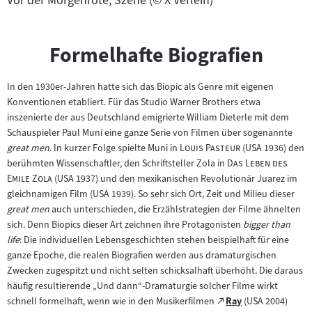
Vor der Morgenröte, Szene (© X Verleih)
Formelhafte Biografien
In den 1930er-Jahren hatte sich das Biopic als Genre mit eigenen
Konventionen etabliert. Für das Studio Warner Brothers etwa
inszenierte der aus Deutschland emigrierte William Dieterle mit dem
Schauspieler Paul Muni eine ganze Serie von Filmen über sogenannte
"
"
great men
. In kurzer Folge spielte Muni in
Louis Pasteur
(USA 1936) den
"
berühmten Wissenschaftler, den Schriftsteller Zola in
Das Leben des
"
Emile Zola
(USA 1937) und den mexikanischen Revolutionär Juarez im
gleichnamigen Film (USA 1939). So sehr sich Ort, Zeit und Milieu dieser
great men
auch unterschieden, die Erzählstrategien der Filme ähnelten
sich. Denn Biopics dieser Art zeichnen ihre Protagonisten
bigger than
life
: Die individuellen Lebensgeschichten stehen beispielhaft für eine
ganze Epoche, die realen Biografien werden aus dramaturgischen
Zwecken zugespitzt und nicht selten schicksalhaft überhöht. Die daraus
häufig resultierende „Und dann“-Dramaturgie solcher Filme wirkt
Zum
schnell formelhaft, wenn wie in den Musikerfilmen
Ray
(USA 2004)
(öffnet