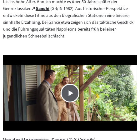
bis ins hohe Alter. Ähnlich machte es über 50 Jahre später der
Zum
Genreklassiker
Gandhi
(GB/IN 1982). Aus historischer Perspektive
(öffnet
externen
entwickeln diese Filme aus den biografischen Stationen eine lineare,
im
Inhalt:
sinnhafte Erzählung. Bei Gance etwa zeigen sich das taktische Geschick
neuen
und die Führungsqualitäten Napoleons bereits früh bei einer
Tab)
jugendlichen Schneeballschlacht.