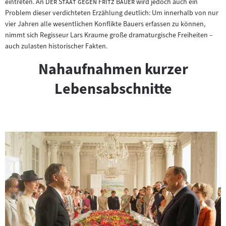
Inhalt:
"
"
eintreten. An
Der Staat gegen Fritz Bauer
wird jedoch auch ein
neuen
Tab)
Problem dieser verdichteten Erzählung deutlich: Um innerhalb von nur
Tab)
vier Jahren alle wesentlichen Konflikte Bauers erfassen zu können,
nimmt sich Regisseur Lars Kraume große dramaturgische Freiheiten –
auch zulasten historischer Fakten.
Nahaufnahmen kurzer
Lebensabschnitte