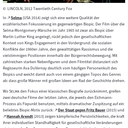
©
LINCOLN, 2012 Twentieth Century Fox
Zum
In
Selma
(USA 2014) zeigt sich eine weitere Qualität der
(öffnet
externen
erzählerischen Fokussierung im gegenwärtigen Biopic. Der Film über die
im
Inhalt:
Selma-Montgomery-Märsche im Jahr 1965 ist zwar als Biopic über
neuen
Martin Luther King angelegt, rückt jedoch den gesellschaftlichen
Tab)
Kontext von Kings Engagement in den Vordergrund: die sozialen
Konflikte der 1960er-Jahre, den gewalttätigen Rassismus und die
vielstimmigen Positionen innerhalb der Bürgerrechtsbewegung. Mit
zahlreichen starken Nebenfiguren und dem Filmtitel distanziert sich
Regisseurin Ava DuVernay deutlich vom häufigen Personenkult des
Biopics und weicht damit auch von einem gängigen Topos des Genres
ab: dass große Männer mit großen Ideen am Rad der Geschichte drehen.
"
"
Wo
Selma
den Fokus einer klassischen Biografie zurücknimmt, greifen
zwei deutsche Filme der letzten Jahre, die jeweils den Eichmann-
Prozess als Fixpunkt benutzen, mittels dramatischer Zuspitzung auf ein
Zum
beliebtes Biopic-Motiv zurück:
Der Staat gegen Fritz Bauer
(2015) und
(öffnet
Zum
externen
Hannah Arendt
(2013) zeigen kämpferische Persönlichkeiten, die kraft
(öffnet
im
externen
Inhalt:
ihrer individuellen Standhaftigkeit für gesellschaftliche Veränderungen
im
neuen