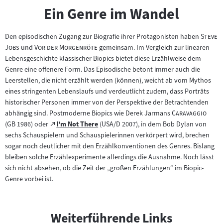
Ein Genre im Wandel
"
Den episodischen Zugang zur Biografie ihrer Protagonisten haben
Steve
"
"
"
Jobs
und
Vor der Morgenröte
gemeinsam. Im Vergleich zur linearen
Lebensgeschichte klassischer Biopics bietet diese Erzählweise dem
Genre eine offenere Form. Das Episodische betont immer auch die
Leerstellen, die nicht erzählt werden (können), weicht ab vom Mythos
eines stringenten Lebenslaufs und verdeutlicht zudem, dass Porträts
historischer Personen immer von der Perspektive der Betrachtenden
"
"
abhängig sind. Postmoderne Biopics wie Derek Jarmans
Caravaggio
Zum
(GB 1986) oder
I'm Not There
(USA/D 2007), in dem Bob Dylan von
(öffnet
externen
sechs Schauspielern und Schauspielerinnen verkörpert wird, brechen
im
Inhalt:
sogar noch deutlicher mit den Erzählkonventionen des Genres. Bislang
neuen
bleiben solche Erzählexperimente allerdings die Ausnahme. Noch lässt
Tab)
sich nicht absehen, ob die Zeit der „großen Erzählungen“ im Biopic-
Genre vorbei ist.
Weiterführende Links