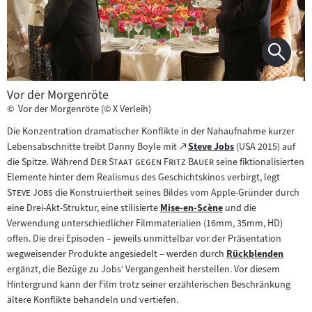
Vor der Morgenröte
©
Vor der Morgenröte (© X Verleih)
Die Konzentration dramatischer Konflikte in der Nahaufnahme kurzer
Zum
Lebensabschnitte treibt Danny Boyle mit
Steve Jobs
(USA 2015) auf
(öffnet
"
externen
"
die Spitze. Während
Der Staat gegen Fritz Bauer
seine fiktionalisierten
im
Inhalt:
"
Elemente hinter dem Realismus des Geschichtskinos verbirgt, legt
neuen
"
Steve Jobs
die Konstruiertheit seines Bildes vom Apple-Gründer durch
Tab)
eine Drei-Akt-Struktur, eine stilisierte
Mise-en-Scène
und die
Zum
Verwendung unterschiedlicher Filmmaterialien (16mm, 35mm, HD)
Inhalt:
offen. Die drei Episoden – jeweils unmittelbar vor der Präsentation
wegweisender Produkte angesiedelt – werden durch
Rückblenden
Zum
ergänzt, die Bezüge zu Jobs‘ Vergangenheit herstellen. Vor diesem
Inhalt:
Hintergrund kann der Film trotz seiner erzählerischen Beschränkung
ältere Konflikte behandeln und vertiefen.