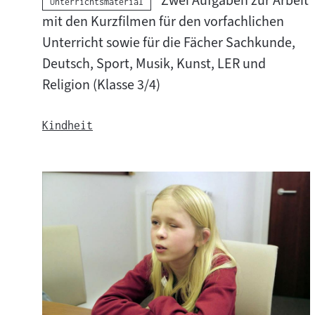
l
Zwei Aufgaben zur Arbeit
Kategorie:
Unterrichtsmaterial
r
mit den Kurzfilmen für den vorfachlichen
:
Unterricht sowie für die Fächer Sachkunde,
r
Deutsch, Sport, Musik, Kunst, LER und
i
Religion (Klasse 3/4)
c
Kindheit
h
t
s
m
a
t
e