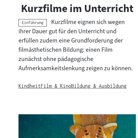
Kurzfilme im Unterricht
n
K
Kurzfilme eignen sich wegen
u
Kategorie:
Einführung
r
ihrer Dauer gut für den Unterricht und
z
erfüllen zudem eine Grundforderung der
f
filmästhetischen Bildung: einen Film
i
zunächst ohne pädagogische
l
Aufmerksamkeitslenkung zeigen zu können.
m
e
f
Kindheit
Film & Kino
Bildung & Ausbildung
ü
r
K
i
n
d