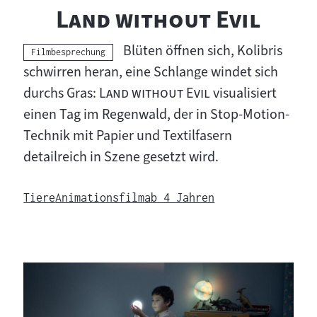
"
"
Land without Evil
Blüten öffnen sich, Kolibris
Kategorie:
Filmbesprechung
schwirren heran, eine Schlange windet sich
"
"
durchs Gras:
Land without Evil
visualisiert
einen Tag im Regenwald, der in Stop-Motion-
Technik mit Papier und Textilfasern
detailreich in Szene gesetzt wird.
Tiere
Animationsfilm
ab 4 Jahren