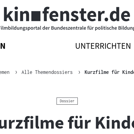
EN
UNTERRICHTEN
ATIONSMENÜ
ATIONSMENÜ
NAVIGATIONSM
NAVIGATIONSM
N
SSEN
ÖFFNEN
SCHLIESSEN
emen
Alle Themendossiers
Kurzfilme für Kind
Kategorie:
Dossier
urzfilme für Kind