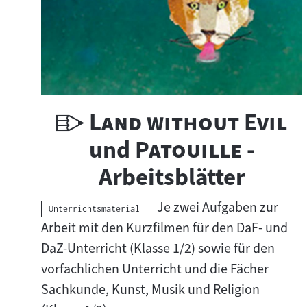
e
r
U
"
"
Land without Evil
n
"
"
und
Patouille
-
t
Arbeitsblätter
e
Je zwei Aufgaben zur
Kategorie:
Unterrichtsmaterial
r
Arbeit mit den Kurzfilmen für den DaF- und
DaZ-Unterricht (Klasse 1/2) sowie für den
r
vorfachlichen Unterricht und die Fächer
i
Sachkunde, Kunst, Musik und Religion