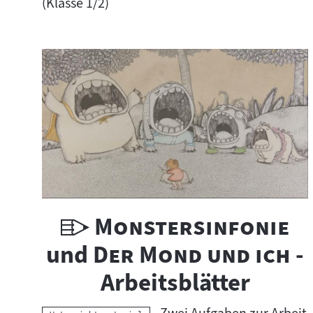
c
(Klasse 1/2)
h
t
s
m
a
t
e
U
"
"
Monstersinfonie
r
"
n
"
und
Der Mond und ich
-
i
t
Arbeitsblätter
a
e