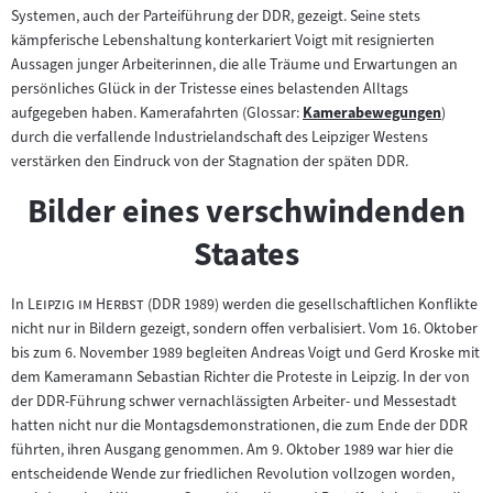
Systemen, auch der Parteiführung der DDR, gezeigt. Seine stets
kämpferische Lebenshaltung konterkariert Voigt mit resignierten
Aussagen junger Arbeiterinnen, die alle Träume und Erwartungen an
persönliches Glück in der Tristesse eines belastenden Alltags
aufgegeben haben. Kamerafahrten (Glossar:
Kamerabewegungen
)
Zum
durch die verfallende Industrielandschaft des Leipziger Westens
Inhalt:
verstärken den Eindruck von der Stagnation der späten DDR.
Bilder eines verschwindenden
Staates
"
"
In
Leipzig im Herbst
(DDR 1989) werden die gesellschaftlichen Konflikte
nicht nur in Bildern gezeigt, sondern offen verbalisiert. Vom 16. Oktober
bis zum 6. November 1989 begleiten Andreas Voigt und Gerd Kroske mit
dem Kameramann Sebastian Richter die Proteste in Leipzig. In der von
der DDR-Führung schwer vernachlässigten Arbeiter- und Messestadt
hatten nicht nur die Montagsdemonstrationen, die zum Ende der DDR
führten, ihren Ausgang genommen. Am 9. Oktober 1989 war hier die
entscheidende Wende zur friedlichen Revolution vollzogen worden,