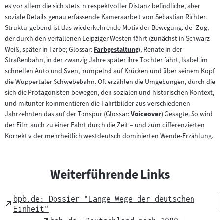
es vor allem die sich stets in respektvoller Distanz befindliche, aber
soziale Details genau erfassende Kameraarbeit von Sebastian Richter.
Strukturgebend ist das wiederkehrende Motiv der Bewegung: der Zug,
der durch den verfallenen Leipziger Westen fährt (zunächst in Schwarz-
Weiß, später in Farbe; Glossar:
Farbgestaltung
), Renate in der
Zum
Straßenbahn, in der zwanzig Jahre später ihre Tochter fährt, Isabel im
Inhalt:
schnellen Auto und Sven, humpelnd auf Krücken und über seinem Kopf
die Wuppertaler Schwebebahn. Oft erzählen die Umgebungen, durch die
sich die Protagonisten bewegen, den sozialen und historischen Kontext,
und mitunter kommentieren die Fahrtbilder aus verschiedenen
Jahrzehnten das auf der Tonspur (Glossar:
Voiceover
) Gesagte. So wird
Zum
der Film auch zu einer Fahrt durch die Zeit – und zum differenzierten
Inhalt:
Korrektiv der mehrheitlich westdeutsch dominierten Wende-Erzählung.
Weiterführende Links
bpb.de: Dossier "Lange Wege der deutschen
External
Einheit"
Link