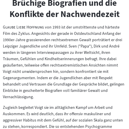
Brüchige Biografien und die
Konflikte der Nachwendezeit
"
"
Glaube Liebe Hoffnung
von 1993 ist der umstrittenste und härteste
Film des Zyklus. Angesichts der gerade in Ostdeutschland Anfang der
1990er-Jahre grassierenden rechtsextremen Gewalt porträtiert er drei
Leipziger Jugendliche und ihr Umfeld. Sven ("Papa"), Dirk und André
werden in längeren Interviewpassagen zu ihrer Weltsicht, ihren
Träumen, Gefühlen und Kindheitserinnerungen befragt. Ihre dabei
geäußerten, teilweise offen rechtsextremistischen Ansichten nimmt
Voigt nicht unwidersprochen hin, sondern konfrontiert sie mit
Gegenargumenten. Indem er die Jugendlichen aber mit Respekt
behandelt und Vertrauen die Grundlage der Gespräche bildet, gelingen
Einblicke in gescheiterte Biografien voll familiärer Gewalt und
Vernachlässigung.
Zugleich begleitet Voigt sie im alltäglichen Kampf um Arbeit und
Auskommen. Es wird deutlich, dass ihr offensiv maskuliner und
aggressiver Habitus mit dem Gefühl, auf der sozialen Skala ganz unten
zu stehen, korrespondiert. Die so entstehenden Psychogramme