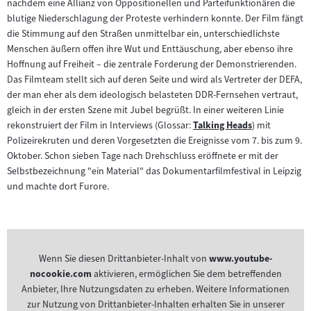
nachdem eine Allianz von Oppositionellen und Parteifunktionären die
blutige Niederschlagung der Proteste verhindern konnte. Der Film fängt
die Stimmung auf den Straßen unmittelbar ein, unterschiedlichste
Menschen äußern offen ihre Wut und Enttäuschung, aber ebenso ihre
Hoffnung auf Freiheit – die zentrale Forderung der Demonstrierenden.
Das Filmteam stellt sich auf deren Seite und wird als Vertreter der DEFA,
der man eher als dem ideologisch belasteten DDR-Fernsehen vertraut,
gleich in der ersten Szene mit Jubel begrüßt. In einer weiteren Linie
rekonstruiert der Film in Interviews (Glossar:
Talking Heads
) mit
Zum
Polizeirekruten und deren Vorgesetzten die Ereignisse vom 7. bis zum 9.
Inhalt:
Oktober. Schon sieben Tage nach Drehschluss eröffnete er mit der
Selbstbezeichnung "ein Material" das Dokumentarfilmfestival in Leipzig
und machte dort Furore.
Wenn Sie diesen Drittanbieter-Inhalt von
www.youtube-
nocookie.com
aktivieren, ermöglichen Sie dem betreffenden
Anbieter, Ihre Nutzungsdaten zu erheben. Weitere Informationen
zur Nutzung von Drittanbieter-Inhalten erhalten Sie in unserer