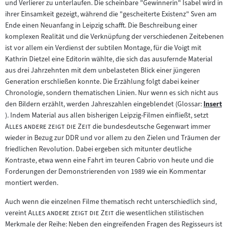
und Verlierer zu unterlaufen. Die scheinbare "Gewinnerin" Isabel wird in
ihrer Einsamkeit gezeigt, während die "gescheiterte Existenz" Sven am
Ende einen Neuanfang in Leipzig schafft. Die Beschreibung einer
komplexen Realität und die Verknüpfung der verschiedenen Zeitebenen
ist vor allem ein Verdienst der subtilen Montage, für die Voigt mit
Kathrin Dietzel eine Editorin wählte, die sich das ausufernde Material
aus drei Jahrzehnten mit dem unbelasteten Blick einer jüngeren
Generation erschließen konnte. Die Erzählung folgt dabei keiner
Chronologie, sondern thematischen Linien. Nur wenn es sich nicht aus
den Bildern erzählt, werden Jahreszahlen eingeblendet (Glossar:
Insert
Zum
"
). Indem Material aus allen bisherigen Leipzig-Filmen einfließt, setzt
Inhalt:
"
Alles andere zeigt die Zeit
die bundesdeutsche Gegenwart immer
wieder in Bezug zur DDR und vor allem zu den Zielen und Träumen der
friedlichen Revolution. Dabei ergeben sich mitunter deutliche
Kontraste, etwa wenn eine Fahrt im teuren Cabrio von heute und die
Forderungen der Demonstrierenden von 1989 wie ein Kommentar
montiert werden.
Auch wenn die einzelnen Filme thematisch recht unterschiedlich sind,
"
"
vereint
Alles andere zeigt die Zeit
die wesentlichen stilistischen
Merkmale der Reihe: Neben den eingreifenden Fragen des Regisseurs ist