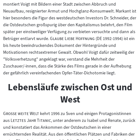
montiert Voigt mit Bildern einer Stadt zwischen Abbruch und
Neuaufbau, resignierter Armut und Hochglanz-Konsumwelt. Markant ist
hier besonders die Figur des westdeutschen Investors Dr. Schneider, der
die Ostdeutschen großspurig über den Kapitalismus belehrt, den Film
später per einstweiliger Verfügung zu verbieten versuchte und dann als
"
"
Betrüger entlarvt wurde.
Glaube Liebe Hoffnung
(DE 1992-1994) ist ein
bis heute beeindruckendes Dokument der Hintergründe und
Motivationen rechtsextremer Gewalt. Obwohl Voigt dafür zeitweilig der
"Volksverhetzung" angeklagt war, verstand die Mehrheit der
Zuschauer/-innen, dass die Stärke des Films gerade in der Aufhebung
der gefährlich vereinfachenden Opfer-Täter-Dichotomie liegt.
Lebensläufe zwischen Ost und
West
"
"
Große weite Welt
kehrt 1996 zu Sven und einigen Protagonistinnen
"
"
aus
Letztes Jahr Titanic
, unter anderem zu Isabel und Renate, zurück
und konstatiert das Ankommen der Ostdeutschen in einer
ernüchternden Realität. Aus den öffentlichen Plätzen und Fabriken der