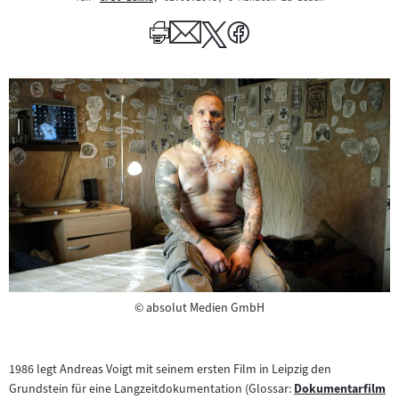
Mehr
zum
Author
Copyright
©
absolut Medien GmbH
1986 legt Andreas Voigt mit seinem ersten Film in Leipzig den
Grundstein für eine Langzeitdokumentation (Glossar:
Dokumentarfilm
Zum