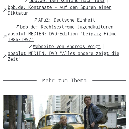
External
bpb.de: Deutschland nach 1989
Link
bpb.de: Kontraste – Auf den Spuren einer
External
Diktatur
Link
External
APuZ: Deutsche Einheit
Link
External
bpb.de: Rechtsextreme Jugendkulturen
Link
absolut MEDIEN: DVD-Edition "Leipzig Filme
External
1986-1997"
Link
External
Webseite von Andreas Voigt
Link
absolut MEDIEN: DVD "Alles andere zeigt die
External
Zeit"
Link
Mehr zum Thema