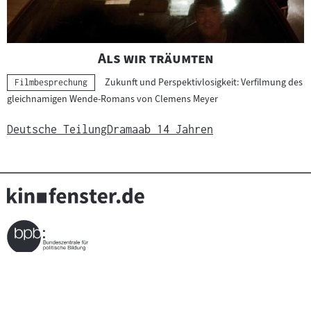
"
"
Als wir träumten
Zukunft und Perspektivlosigkeit: Verfilmung des
Kategorie:
Filmbesprechung
gleichnamigen Wende-Romans von Clemens Meyer
Deutsche Teilung
Drama
ab 14 Jahren
Seitenfußnavigation
(Link
Über kinofenster.de
FAQ
Kontakt
bpb Filmbildung
öffnet
(Link
bpb Shop
Sitemap
Impressum
Newsletter
im
öffnet
Datenschutz
Netiquette
Erklärung zur Barrierefreiheit
neuen