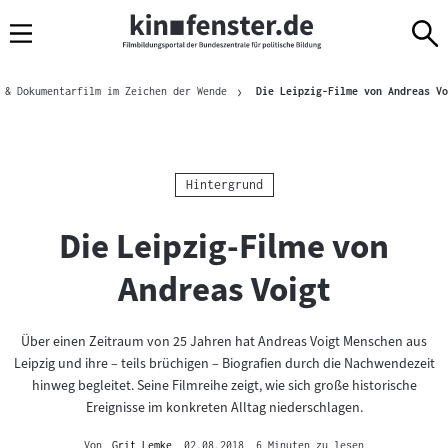
Sprungmarken
Direkt
Direkt
Navigation
zum
zur
Inhalt
Navigation
Brotkrümelnavigation
am
 & Dokumentarfilm im Zeichen der Wende
Die Leipzig-Filme von Andreas Vo
Seitenende
Kategorie:
Hintergrund
Die Leipzig-Filme von
Andreas Voigt
Über einen Zeitraum von 25 Jahren hat Andreas Voigt Menschen aus
Leipzig und ihre – teils brüchigen – Biografien durch die Nachwendezeit
hinweg begleitet. Seine Filmreihe zeigt, wie sich große historische
Ereignisse im konkreten Alltag niederschlagen.
Von
Grit Lemke
, 02.08.2018
, 6 Minuten zu lesen