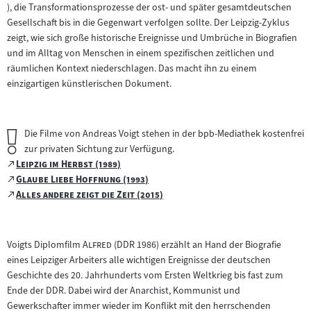
), die Transformationsprozesse der ost- und später gesamtdeutschen
Inhalt:
Gesellschaft bis in die Gegenwart verfolgen sollte. Der Leipzig-Zyklus
zeigt, wie sich große historische Ereignisse und Umbrüche in Biografien
und im Alltag von Menschen in einem spezifischen zeitlichen und
räumlichen Kontext niederschlagen. Das macht ihn zu einem
einzigartigen künstlerischen Dokument.
Wichtiger
Die Filme von Andreas Voigt stehen in der bpb-Mediathek kostenfrei
Hinweis:
zur privaten Sichtung zur Verfügung.
"
Zum
"
Leipzig im Herbst (1989)
(öffnet
"
externen
Zum
"
Glaube Liebe Hoffnung (1993)
im
(öffnet
"
Inhalt:
externen
Zum
"
Alles andere zeigt die Zeit (2015)
neuen
im
(öffnet
Inhalt:
externen
Tab)
neuen
im
Inhalt:
Tab)
neuen
"
"
Voigts Diplomfilm
Alfred
(DDR 1986) erzählt an Hand der Biografie
Tab)
eines Leipziger Arbeiters alle wichtigen Ereignisse der deutschen
Geschichte des 20. Jahrhunderts vom Ersten Weltkrieg bis fast zum
Ende der DDR. Dabei wird der Anarchist, Kommunist und
Gewerkschafter immer wieder im Konflikt mit den herrschenden