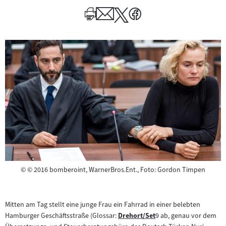
zum
Author
Author
Copyright
©
© 2016 bomberoint, WarnerBros.Ent., Foto: Gordon Timpen
Mitten am Tag stellt eine junge Frau ein Fahrrad in einer belebten
Hamburger Geschäftsstraße (Glossar:
Drehort/Set
9 ab, genau vor dem
Zum