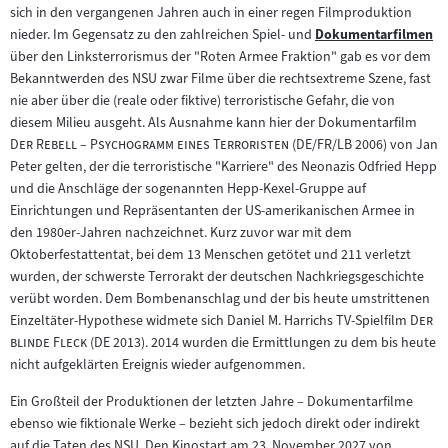
sich in den vergangenen Jahren auch in einer regen Filmproduktion
nieder. Im Gegensatz zu den zahlreichen Spiel- und
Dokumentarfilmen
Zum
über den Linksterrorismus der "Roten Armee Fraktion" gab es vor dem
Inhalt:
Bekanntwerden des NSU zwar Filme über die rechtsextreme Szene, fast
nie aber über die (reale oder fiktive) terroristische Gefahr, die von
"
diesem Milieu ausgeht. Als Ausnahme kann hier der Dokumentarfilm
"
Der Rebell – Psychogramm eines Terroristen
(DE/FR/LB 2006) von Jan
Peter gelten, der die terroristische "Karriere" des Neonazis Odfried Hepp
und die Anschläge der sogenannten Hepp-Kexel-Gruppe auf
Einrichtungen und Repräsentanten der US-amerikanischen Armee in
den 1980er-Jahren nachzeichnet. Kurz zuvor war mit dem
Oktoberfestattentat, bei dem 13 Menschen getötet und 211 verletzt
wurden, der schwerste Terrorakt der deutschen Nachkriegsgeschichte
verübt worden. Dem Bombenanschlag und der bis heute umstrittenen
"
Einzeltäter-Hypothese widmete sich Daniel M. Harrichs TV-Spielfilm
Der
"
blinde Fleck
(DE 2013). 2014 wurden die Ermittlungen zu dem bis heute
nicht aufgeklärten Ereignis wieder aufgenommen.
Ein Großteil der Produktionen der letzten Jahre – Dokumentarfilme
ebenso wie fiktionale Werke – bezieht sich jedoch direkt oder indirekt
auf die Taten des NSU. Den Kinostart am 23. November 2027 von