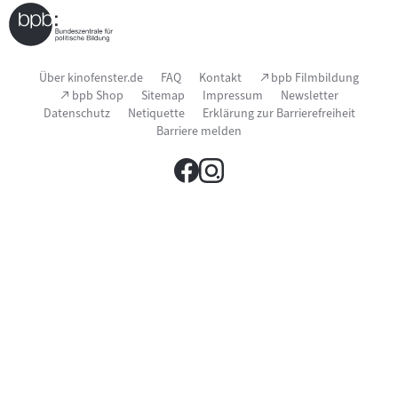
Seitenfußnavigation
(Link
Über kinofenster.de
FAQ
Kontakt
bpb Filmbildung
öffnet
(Link
bpb Shop
Sitemap
Impressum
Newsletter
im
öffnet
Datenschutz
Netiquette
Erklärung zur Barrierefreiheit
neuen
im
Fenster)
Barriere melden
neuen
Fenster)