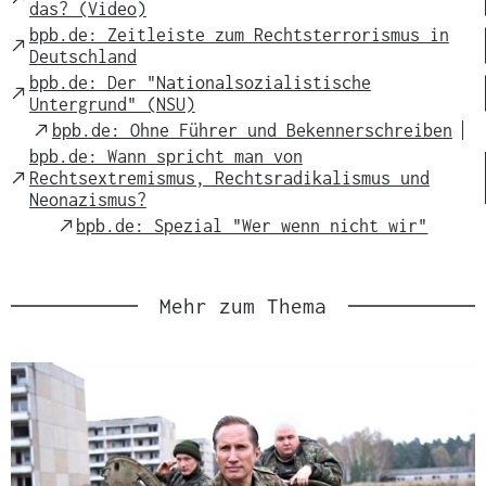
das? (Video)
Link
bpb.de: Zeitleiste zum Rechtsterrorismus in
External
Deutschland
Link
bpb.de: Der "Nationalsozialistische
External
Untergrund" (NSU)
Link
External
bpb.de: Ohne Führer und Bekennerschreiben
Link
bpb.de: Wann spricht man von
External
Rechtsextremismus, Rechtsradikalismus und
Link
Neonazismus?
External
bpb.de: Spezial "Wer wenn nicht wir"
Link
Mehr zum Thema