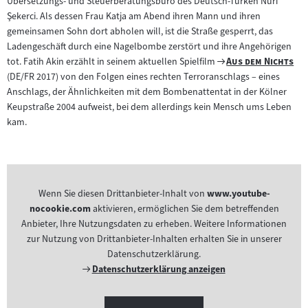
Übersetzungs- und Steuerberatungsbüro des Deutsch-Türken Nuri
Inhalt:
Şekerci. Als dessen Frau Katja am Abend ihren Mann und ihren
gemeinsamen Sohn dort abholen will, ist die Straße gesperrt, das
Ladengeschäft durch eine Nagelbombe zerstört und ihre Angehörigen
Zum
"
"
tot. Fatih Akin erzählt in seinem aktuellen Spielfilm
Aus dem Nichts
Filmarchiv:
(DE/FR 2017) von den Folgen eines rechten Terroranschlags – eines
Anschlags, der Ähnlichkeiten mit dem Bombenattentat in der Kölner
Keupstraße 2004 aufweist, bei dem allerdings kein Mensch ums Leben
kam.
Wenn Sie diesen Drittanbieter-Inhalt von
www.youtube-
nocookie.com
aktivieren, ermöglichen Sie dem betreffenden
Anbieter, Ihre Nutzungsdaten zu erheben. Weitere Informationen
zur Nutzung von Drittanbieter-Inhalten erhalten Sie in unserer
Datenschutzerklärung.
Externer
Datenschutzerklärung anzeigen
Link: