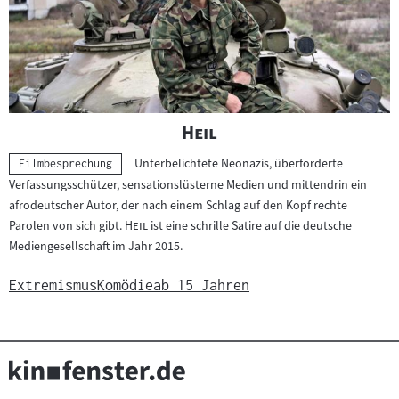
"
"
Heil
Unterbelichtete Neonazis, überforderte
Kategorie:
Filmbesprechung
Verfassungsschützer, sensationslüsterne Medien und mittendrin ein
afrodeutscher Autor, der nach einem Schlag auf den Kopf rechte
"
"
Parolen von sich gibt.
Heil
ist eine schrille Satire auf die deutsche
Mediengesellschaft im Jahr 2015.
Extremismus
Komödie
ab 15 Jahren