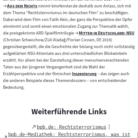
Zum
"
"
Aus dem Nichts
nimmt kinofenster.de deshalb zum Anlass, sich mit
Filmarchiv:
dem Thema "Rechtsterrorismus im deutschen Film" zu beschäftigen.
Dabei wird dem Film von Fatih Akin, der ganz die Perspektive der Opfer
einnimmt und somit einen emotionalen Zugang zur Thematik wählt,
Zum
"
"
die preisgekrönte ARD-Spielfilmtrilogie
Mitten in Deutschland: NSU
Filmarchiv:
(Christian Schwochow/Züli Aladağ/Florian Cossen, DE 2016)
gegenübergestellt, die die Geschichte der bislang noch nicht vollständig
aufgeklärten NSU-Attentate aus drei unterschiedlichen Blickwinkeln
erzählt. Vor allem bei der Darstellung dieser menschenverachtenden
Taten aus der jüngeren Vergangenheit sind die Wahl der
Erzählperspektive und der filmischen
Inszenierung
– das zeigen auch
Zum
die anderen Beispiele dieses Themendossiers – von entscheidender
Inhalt:
Bedeutung.
Weiterführende Links
External
bpb.de: Rechtsterrorismus
Link
bpb.de-Mediathek: Rechtsterrorismus, was ist
External