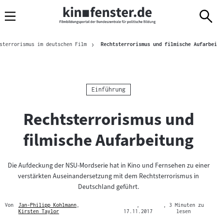
Sprungmarken
Direkt
Direkt
Navigation
zum
zur
Inhalt
Navigation
Brotkrümelnavigation
am
sterrorismus im deutschen Film
Rechtsterrorismus und filmische Aufarbei
Seitenende
Kategorie:
Einführung
Rechtsterrorismus und
filmische Aufarbeitung
Die Aufdeckung der NSU-Mordserie hat in Kino und Fernsehen zu einer
verstärkten Auseinandersetzung mit dem Rechtsterrorismus in
Deutschland geführt.
Von
Jan-Philipp Kohlmann
,
,
, 3 Minuten zu
Mehr
Kirsten Taylor
17.11.2017
lesen
Mehr
zum