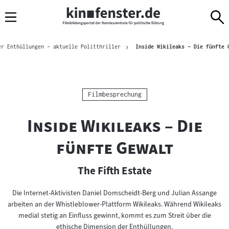
Sprungmarken
Direkt
Direkt
Navigation
zum
zur
Inhalt
Navigation
Brotkrümelnavigation
am
er Enthüllungen – aktuelle Politthriller
Inside Wikileaks – Die fünfte 
Seitenende
Kategorie:
Filmbesprechung
"
Inside Wikileaks – Die
"
fünfte Gewalt
The Fifth Estate
Die Internet-Aktivisten Daniel Domscheidt-Berg und Julian Assange
arbeiten an der Whistleblower-Plattform Wikileaks. Während Wikileaks
medial stetig an Einfluss gewinnt, kommt es zum Streit über die
ethische Dimension der Enthüllungen.