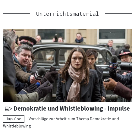
Unterrichtsmaterial
U
Demokratie und Whistleblowing - Impulse
n
Vorschläge zur Arbeit zum Thema Demokratie und
Kategorie:
Impulse
t
Whistleblowing
e