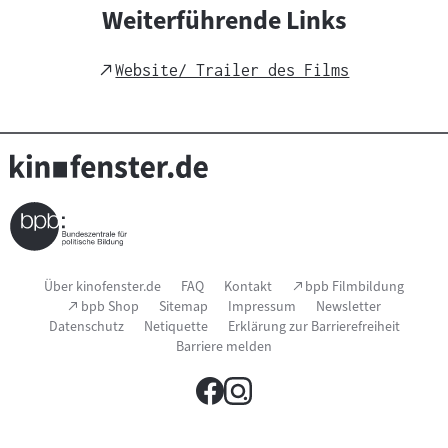
h
Weiterführende Links
t
s
External
Website/ Trailer des Films
m
Link
a
t
e
r
i
a
l
Seitenfußnavigation
:
(Link
Über kinofenster.de
FAQ
Kontakt
bpb Filmbildung
öffnet
(Link
bpb Shop
Sitemap
Impressum
Newsletter
im
öffnet
Datenschutz
Netiquette
Erklärung zur Barrierefreiheit
neuen
im
Fenster)
Barriere melden
neuen
Fenster)