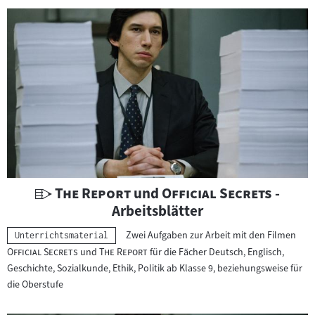
r
r
i
c
h
t
s
m
a
t
e
U
"
"
"
"
The Report
und
Official Secrets
-
r
n
Arbeitsblätter
i
t
a
"
Zwei Aufgaben zur Arbeit mit den Filmen
Kategorie:
Unterrichtsmaterial
e
"
"
"
l
Official Secrets
und
The Report
für die Fächer Deutsch, Englisch,
r
Geschichte, Sozialkunde, Ethik, Politik ab Klasse 9, beziehungsweise für
:
r
die Oberstufe
i