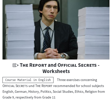
c
h
t
s
m
a
t
e
r
i
a
U
"
"
"
"
The Report
and
Official Secrets
-
l
n
Worksheets
:
t
"
Three exercises concerning
Kategorie:
Course Material in English
e
"
"
"
Official Secrets
und
The Report
recommended for school subjects
r
English, German, History, Politics, Social Studies, Ethics, Religion from
r
Grade 9, respectively from Grade 11
i
c