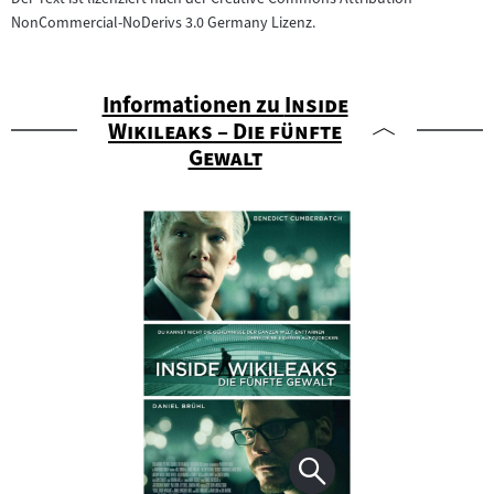
NonCommercial-NoDerivs 3.0 Germany Lizenz.
"
Informationen zu
Inside
Wikileaks – Die fünfte
"
Gewalt