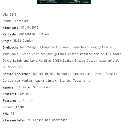
USA 2013
Drama, Thriller
Kinostart:
31.10.2013
Verleih:
Constantin Film AG
Regie:
Bill Condon
Drehbuch:
Josh Singer (Adaption); Daniel Domscheit-Berg ("Inside
WikiLeaks: Meine Zeit bei der gefährlichsten Website der Welt") sowie
David Leigh und Luke Harding ("Wikileaks: Inside Julian Assange's War
on Secrecy")
Darsteller/innen:
Daniel Brühl, Benedict Cumberbatch, David Thewlis,
Carice van Houten, Laura Linney, Stanley Tucci u. a.
Kamera:
Tobias A. Schliessler
Laufzeit:
124 Min.
Fassung:
dt.F., OF
Format:
Farbe
FSK:
12
Klassenstufen:
9. Klasse bis Oberstufe