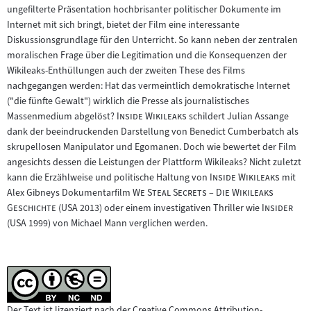
ungefilterte Präsentation hochbrisanter politischer Dokumente im
Internet mit sich bringt, bietet der Film eine interessante
Diskussionsgrundlage für den Unterricht. So kann neben der zentralen
moralischen Frage über die Legitimation und die Konsequenzen der
Wikileaks-Enthüllungen auch der zweiten These des Films
nachgegangen werden: Hat das vermeintlich demokratische Internet
("die fünfte Gewalt") wirklich die Presse als journalistisches
"
"
Massenmedium abgelöst?
Inside Wikileaks
schildert Julian Assange
dank der beeindruckenden Darstellung von Benedict Cumberbatch als
skrupellosen Manipulator und Egomanen. Doch wie bewertet der Film
angesichts dessen die Leistungen der Plattform Wikileaks? Nicht zuletzt
"
"
kann die Erzählweise und politische Haltung von
Inside Wikileaks
mit
"
Alex Gibneys Dokumentarfilm
We Steal Secrets – Die Wikileaks
"
"
"
Geschichte
(USA 2013) oder einem investigativen Thriller wie
Insider
(USA 1999) von Michael Mann verglichen werden.
Der Text ist lizenziert nach der Creative Commons Attribution-