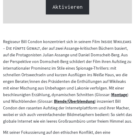
Aktivieren
"
Regisseur Bill Condon konzentriert sich in seinem Film
Inside Wikileaks
"
– Die fünfte Gewalt
, der auf zwei Assange-kritischen Büchern basiert,
auf die Protagonisten Julian Assange und Daniel Domscheit-Berg. Aus
der Perspektive von Domscheit-Berg schildert der Film ihren Aufstieg zu
internationaler Prominenz im Stile eines Spionage-Thrillers: mit
schnellen Ortswechseln und kurzen Ausflügen ins Weiße Haus, wo die
engen Berater/innen des Präsidenten die Enthüllungen auf Wikileaks
mit einer Mischung aus Unbehagen und Lakonie verfolgen. Mit einer
beschleunigten Erzählung, dynamischen Schnitten (Glossar:
Montage
)
Zum
und Wischblenden (Glossar:
Blende/Überblendung
) inszeniert Bill
Zum
Inhalt:
Condon den rasanten Aufstieg der Internetplattform und ihrer Macher,
Inhalt:
wobei er sich auch vereinfachender Bildmetaphern bedient: So sieht das
globale Internet wie ein leeres Großraumbüro unter freiem Himmel aus.
Mit seiner Fokussierung auf den ethischen Konflikt, den eine