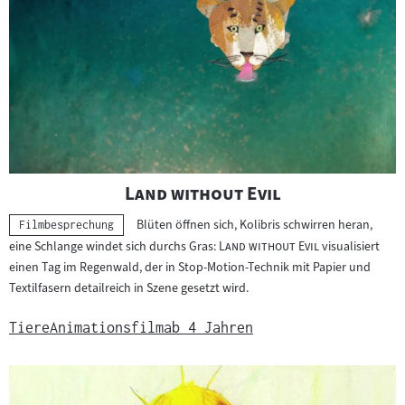
r
K
i
n
d
e
r
"
"
Land without Evil
Blüten öffnen sich, Kolibris schwirren heran,
Kategorie:
Filmbesprechung
"
"
eine Schlange windet sich durchs Gras:
Land without Evil
visualisiert
einen Tag im Regenwald, der in Stop-Motion-Technik mit Papier und
Textilfasern detailreich in Szene gesetzt wird.
Tiere
Animationsfilm
ab 4 Jahren