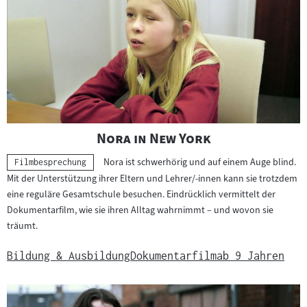
m
a
t
e
r
i
a
l
"
"
Nora in New York
:
Nora ist schwerhörig und auf einem Auge blind.
Kategorie:
Filmbesprechung
Mit der Unterstützung ihrer Eltern und Lehrer/-innen kann sie trotzdem
eine reguläre Gesamtschule besuchen. Eindrücklich vermittelt der
Dokumentarfilm, wie sie ihren Alltag wahrnimmt – und wovon sie
träumt.
Bildung & Ausbildung
Dokumentarfilm
ab 9 Jahren