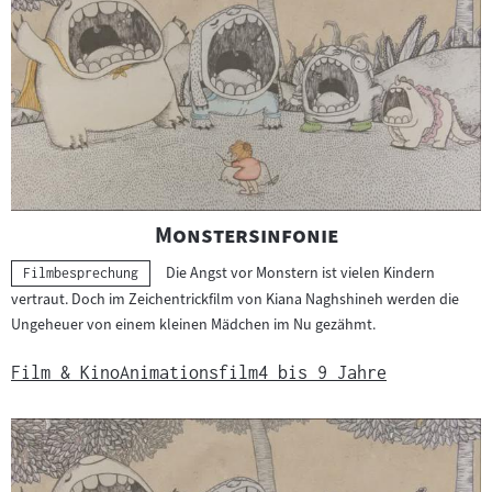
"
"
Monstersinfonie
Die Angst vor Monstern ist vielen Kindern
Kategorie:
Filmbesprechung
vertraut. Doch im Zeichentrickfilm von Kiana Naghshineh werden die
Ungeheuer von einem kleinen Mädchen im Nu gezähmt.
Film & Kino
Animationsfilm
4 bis 9 Jahre