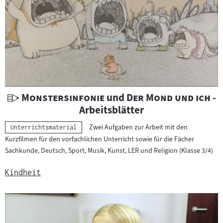
U
"
"
"
"
Monstersinfonie
und
Der Mond und ich
-
n
Arbeitsblätter
t
Zwei Aufgaben zur Arbeit mit den
Kategorie:
Unterrichtsmaterial
e
Kurzfilmen für den vorfachlichen Unterricht sowie für die Fächer
r
Sachkunde, Deutsch, Sport, Musik, Kunst, LER und Religion (Klasse 3/4)
r
i
Kindheit
c
h
t
s