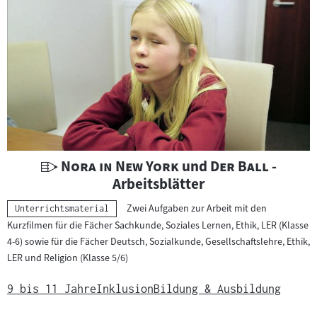
U
"
"
"
"
Nora in New York
und
Der Ball
-
n
Arbeitsblätter
t
Zwei Aufgaben zur Arbeit mit den
Kategorie:
Unterrichtsmaterial
e
Kurzfilmen für die Fächer Sachkunde, Soziales Lernen, Ethik, LER (Klasse
r
4-6) sowie für die Fächer Deutsch, Sozialkunde, Gesellschaftslehre, Ethik,
r
LER und Religion (Klasse 5/6)
i
c
9 bis 11 Jahre
Inklusion
Bildung & Ausbildung
h