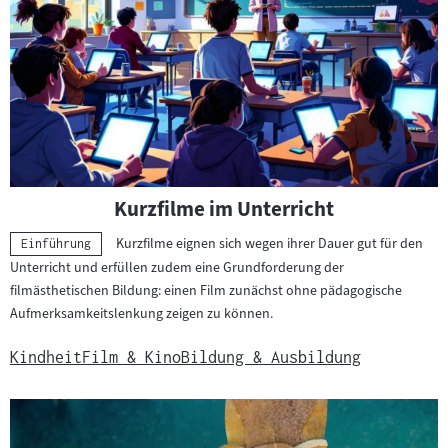
h
a
l
t
e
v
o
n
K
Kurzfilme im Unterricht
u
Kurzfilme eignen sich wegen ihrer Dauer gut für den
r
Kategorie:
Einführung
Unterricht und erfüllen zudem eine Grundforderung der
z
filmästhetischen Bildung: einen Film zunächst ohne pädagogische
f
Aufmerksamkeitslenkung zeigen zu können.
i
l
Kindheit
Film & Kino
Bildung & Ausbildung
m
e
f
ü