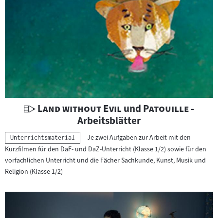
U
"
"
"
"
Land without Evil
und
Patouille
-
n
Arbeitsblätter
t
Je zwei Aufgaben zur Arbeit mit den
Kategorie:
Unterrichtsmaterial
e
Kurzfilmen für den DaF- und DaZ-Unterricht (Klasse 1/2) sowie für den
r
vorfachlichen Unterricht und die Fächer Sachkunde, Kunst, Musik und
r
Religion (Klasse 1/2)
i
c
h
t