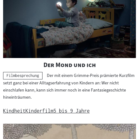
s
m
a
t
e
r
i
a
"
"
Der Mond und ich
l
Der mit einem Grimme-Preis prämierte Kurzfilm
Kategorie:
:
Filmbesprechung
setzt ganz bei einer Alltagserfahrung von Kindern an: Wer nicht
einschlafen kann, kann sich immer noch in eine Fantasiegeschichte
hineinträumen.
Kindheit
Kinderfilm
5 bis 9 Jahre