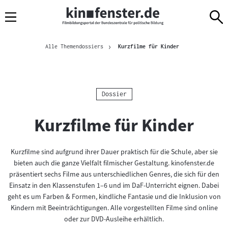
Sprungmarken
Direkt
Direkt
Navigation
zum
zur
Inhalt
Navigation
Brotkrümelnavigation
am
Aktuelle Seite
Alle Themendossiers
Kurzfilme für Kinder
Seitenende
Kategorie:
Dossier
Kurzfilme für Kinder
Kurzfilme sind aufgrund ihrer Dauer praktisch für die Schule, aber sie
bieten auch die ganze Vielfalt filmischer Gestaltung. kinofenster.de
präsentiert sechs Filme aus unterschiedlichen Genres, die sich für den
Einsatz in den Klassenstufen 1–6 und im DaF-Unterricht eignen. Dabei
geht es um Farben & Formen, kindliche Fantasie und die Inklusion von
Kindern mit Beeinträchtigungen. Alle vorgestellten Filme sind online
oder zur DVD-Ausleihe erhältlich.