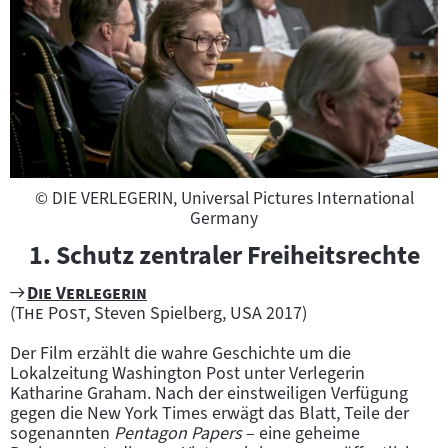
zur
d
nächsten
s
Sprungmarke
springen
t
r
e
c
k
e
Copyright
©
DIE VERLEGERIN, Universal Pictures International
A
Germany
m
1. Schutz zentraler Freiheitsrechte
e
n
Zum
"
"
Die Verlegerin
d
"
Filmarchiv:
"
(
The Post
, Steven Spielberg, USA 2017)
m
Der Film erzählt die wahre Geschichte um die
e
Lokalzeitung Washington Post unter Verlegerin
n
Katharine Graham. Nach der einstweiligen Verfügung
t
gegen die New York Times erwägt das Blatt, Teile der
–
sogenannten
Pentagon Papers
– eine geheime