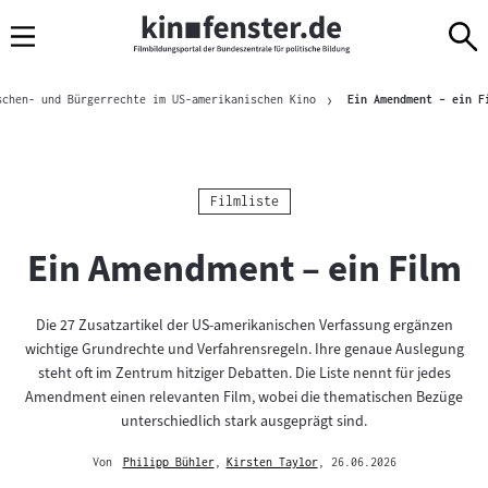
Sprungmarken
Direkt
Direkt
Navigation
zum
zur
Inhalt
Navigation
Brotkrümelnavigation
am
schen- und Bürgerrechte im US-amerikanischen Kino
Ein Amendment – ein F
Seitenende
Kategorie:
Filmliste
Ein Amendment – ein Film
Die 27 Zusatzartikel der US-amerikanischen Verfassung ergänzen
wichtige Grundrechte und Verfahrensregeln. Ihre genaue Auslegung
steht oft im Zentrum hitziger Debatten. Die Liste nennt für jedes
Amendment einen relevanten Film, wobei die thematischen Bezüge
unterschiedlich stark ausgeprägt sind.
Von
Philipp Bühler
,
Kirsten Taylor
, 26.06.2026
Mehr
Mehr