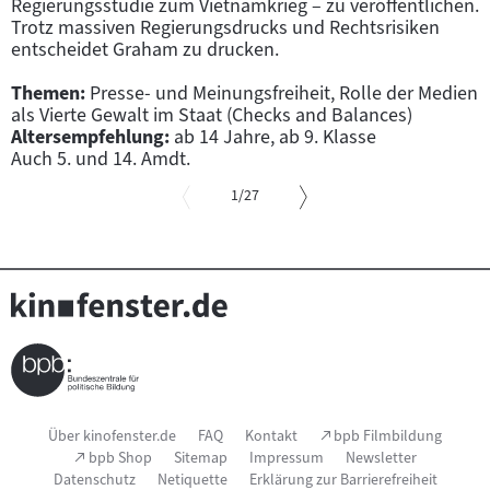
Regierungsstudie zum Vietnamkrieg – zu veröffentlichen.
F
Trotz massiven Regierungsdrucks und Rechtsrisiken
i
entscheidet Graham zu drucken.
l
m
Themen:
Presse- und Meinungsfreiheit, Rolle der Medien
als Vierte Gewalt im Staat (Checks and Balances)
Altersempfehlung:
ab 14 Jahre, ab 9. Klasse
Auch 5. und 14. Amdt.
von
1
/27
Slider
überspringen
und
zur
vorgelagerten
Sprungmarke
springen
Seitenfußnavigation
(Link
Über kinofenster.de
FAQ
Kontakt
bpb Filmbildung
öffnet
(Link
bpb Shop
Sitemap
Impressum
Newsletter
im
öffnet
Datenschutz
Netiquette
Erklärung zur Barrierefreiheit
neuen
im