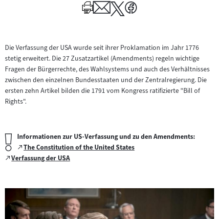
zum
zum
Author
Author
Die Verfassung der USA wurde seit ihrer Proklamation im Jahr 1776
stetig erweitert. Die 27 Zusatzartikel (Amendments) regeln wichtige
Fragen der Bürgerrechte, des Wahlsystems und auch des Verhältnisses
zwischen den einzelnen Bundesstaaten und der Zentralregierung. Die
ersten zehn Artikel bilden die 1791 vom Kongress ratifizierte "Bill of
Rights".
Wichtiger
Informationen zur US-Verfassung und zu den Amendments:
Hinweis:
Zum
The Constitution of the United States
(öffnet
Zum
externen
Verfassung der USA
(öffnet
im
externen
Inhalt:
im
neuen
Inhalt:
neuen
Tab)
Slider
B
Tab)
überspringen
i
und
l