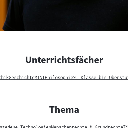
Unterrichtsfächer
thik
Geschichte
MINT
Philosophie
9. Klasse bis Oberstu
Thema
ste
Neue Technologien
Menschenrechte & Grundrechte
Z