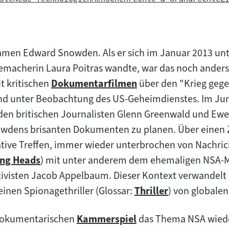
amen Edward Snowden. Als er sich im Januar 2013 u
memacherin Laura Poitras wandte, war das noch anders.
t kritischen
Dokumentarfilmen
über den "Krieg gege
Zum
 unter Beobachtung des US-Geheimdienstes. Im Juni 
Inhalt:
den britischen Journalisten Glenn Greenwald und Ewe
owdens brisanten Dokumenten zu planen. Über einen 
rative Treffen, immer wieder unterbrochen von Nachri
ing Heads
) mit unter anderem dem ehemaligen NSA-Mi
ivisten Jacob Appelbaum. Dieser Kontext verwandelt 
t:
inen Spionagethriller (Glossar:
Thriller
) von globale
Zum
Inhalt:
 dokumentarischen
Kammerspiel
das Thema NSA wieder
Zum