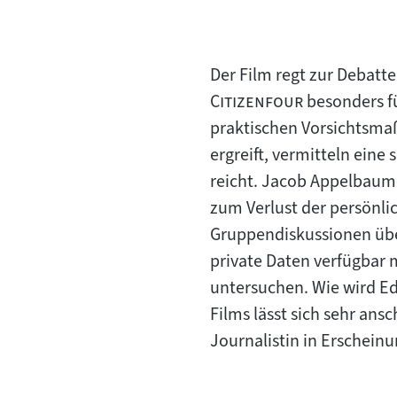
Der Film regt zur Debatt
"
Citizenfour
besonders fü
praktischen Vorsichtsma
ergreift, vermitteln eine
reicht. Jacob Appelbaum 
zum Verlust der persönli
Gruppendiskussionen über
private Daten verfügbar m
untersuchen. Wie wird Ed
Films lässt sich sehr ansc
Journalistin in Erscheinun