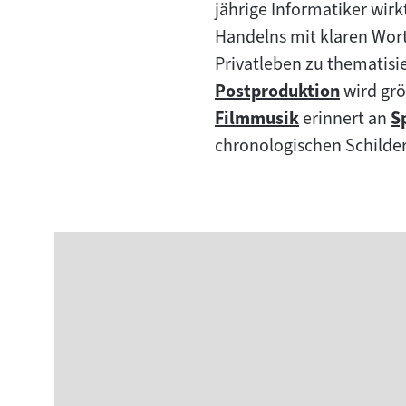
jährige Informatiker wir
Handelns mit klaren Wort
Privatleben zu thematisie
Postproduktion
wird grö
Zum
Filmmusik
erinnert an
S
Inhalt:
Zum
Z
chronologischen Schilder
Inhalt:
In