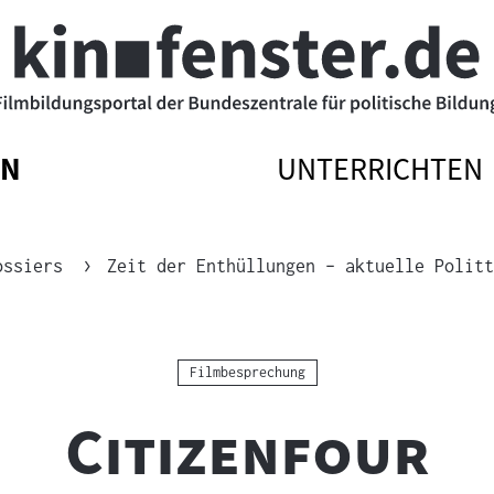
EN
UNTERRICHTEN
ATIONSMENÜ
ATIONSMENÜ
NAVIGATIONSM
NAVIGATIONSM
N
SSEN
ÖFFNEN
SCHLIESSEN
ossiers
Zeit der Enthüllungen – aktuelle Politt
Kategorie:
Filmbesprechung
"
"
Citizenfour