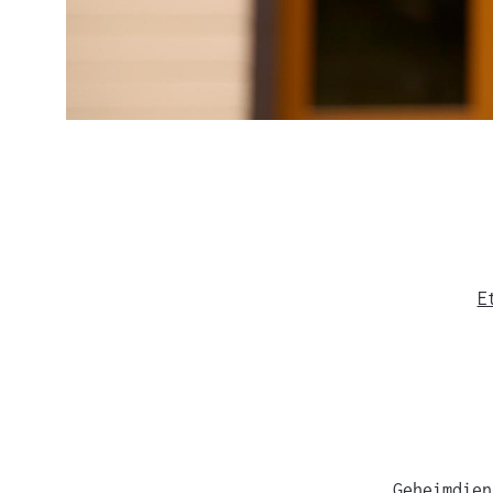
E
Geheimdien