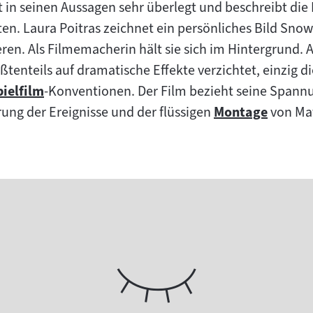
kt in seinen Aussagen sehr überlegt und beschreibt di
Inhalt:
en. Laura Poitras zeichnet ein persönliches Bild Sno
ren. Als Filmemacherin hält sie sich im Hintergrund. 
ßtenteils auf dramatische Effekte verzichtet, einzig d
pielfilm
-Konventionen. Der Film bezieht seine Spannun
um
ung der Ereignisse und der flüssigen
Montage
von Mat
halt:
Zum
Inhalt: