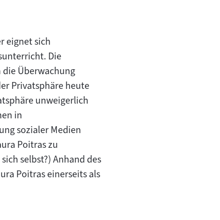
"
r eignet sich
unterricht. Die
n die Überwachung
der Privatsphäre heute
vatsphäre unweigerlich
nen in
zung sozialer Medien
aura Poitras zu
 sich selbst?) Anhand des
ura Poitras einerseits als