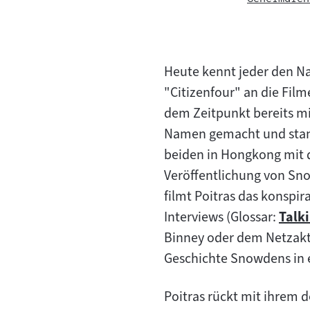
Heute kennt jeder den N
"Citizenfour" an die Fil
dem Zeitpunkt bereits mi
Namen gemacht und stand
beiden in Hongkong mit 
Veröffentlichung von Sn
filmt Poitras das konspi
Interviews (Glossar:
Talk
Zum
Binney oder dem Netzakt
Inhal
Geschichte Snowdens in e
Poitras rückt mit ihrem