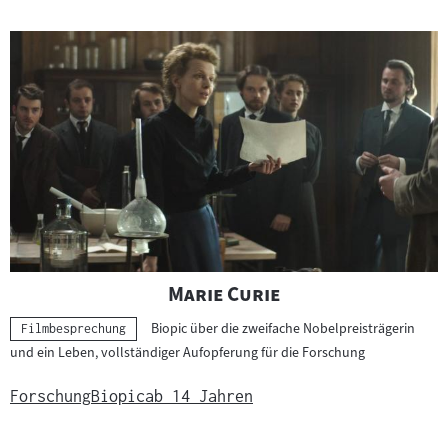
"
"
Marie Curie
Biopic über die zweifache Nobelpreisträgerin
Kategorie:
Filmbesprechung
und ein Leben, vollständiger Aufopferung für die Forschung
Forschung
Biopic
ab 14 Jahren