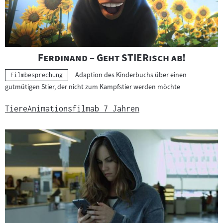
"
"
Ferdinand – Geht STIERisch ab!
Adaption des Kinderbuchs über einen
Kategorie:
Filmbesprechung
gutmütigen Stier, der nicht zum Kampfstier werden möchte
Tiere
Animationsfilm
ab 7 Jahren