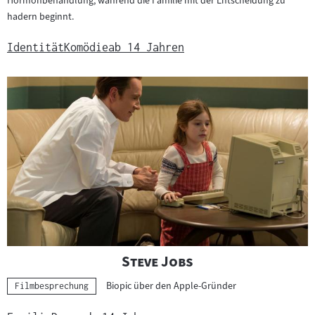
Hormonbehandlung, während die Familie mit der Entscheidung zu
hadern beginnt.
Identität
Komödie
ab 14 Jahren
"
"
Steve Jobs
Biopic über den Apple-Gründer
Kategorie:
Filmbesprechung