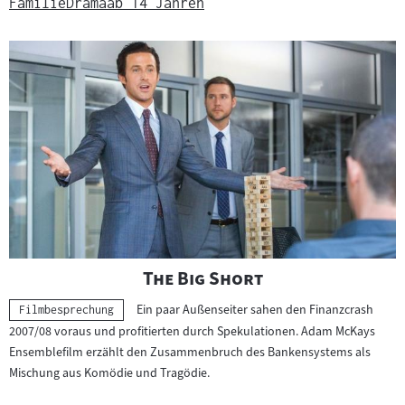
Familie
Drama
ab 14 Jahren
"
"
The Big Short
Ein paar Außenseiter sahen den Finanzcrash
Kategorie:
Filmbesprechung
2007/08 voraus und profitierten durch Spekulationen. Adam McKays
Ensemblefilm erzählt den Zusammenbruch des Bankensystems als
Mischung aus Komödie und Tragödie.