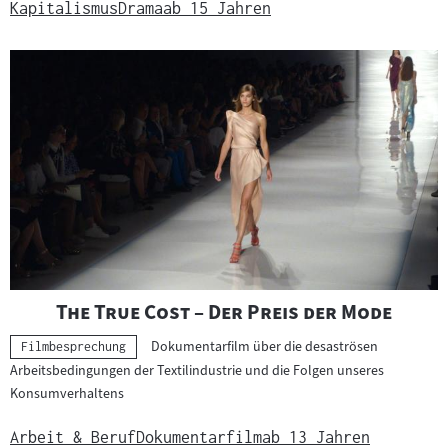
Kapitalismus
Drama
ab 15 Jahren
"
"
The True Cost – Der Preis der Mode
Dokumentarfilm über die desaströsen
Kategorie:
Filmbesprechung
Arbeitsbedingungen der Textilindustrie und die Folgen unseres
Konsumverhaltens
Arbeit & Beruf
Dokumentarfilm
ab 13 Jahren