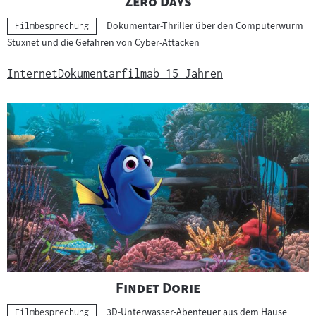
"
"
Zero Days
Dokumentar-Thriller über den Computerwurm
Kategorie:
Filmbesprechung
Stuxnet und die Gefahren von Cyber-Attacken
Internet
Dokumentarfilm
ab 15 Jahren
"
"
Findet Dorie
3D-Unterwasser-Abenteuer aus dem Hause
Kategorie:
Filmbesprechung