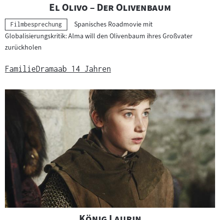
"
"
El Olivo – Der Olivenbaum
Spanisches Roadmovie mit
Kategorie:
Filmbesprechung
Globalisierungskritik: Alma will den Olivenbaum ihres Großvater
zurückholen
Familie
Drama
ab 14 Jahren
"
"
König Laurin