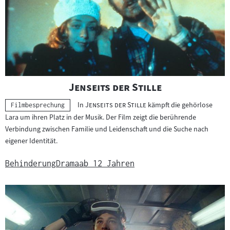
e
r
g
e
b
n
i
"
"
Jenseits der Stille
s
"
"
In
Jenseits der Stille
kämpft die gehörlose
s
Kategorie:
Filmbesprechung
Lara um ihren Platz in der Musik. Der Film zeigt die berührende
e
Verbindung zwischen Familie und Leidenschaft und die Suche nach
eigener Identität.
Behinderung
Drama
ab 12 Jahren