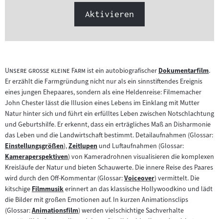
Aktivieren
"
"
Unsere große kleine Farm
ist ein autobiografischer
Dokumentarfilm
.
Zum
Er erzählt die Farmgründung nicht nur als ein sinnstiftendes Ereignis
Inhalt:
eines jungen Ehepaares, sondern als eine Heldenreise: Filmemacher
John Chester lässt die Illusion eines Lebens im Einklang mit Mutter
Natur hinter sich und führt ein erfülltes Leben zwischen Notschlachtung
und Geburtshilfe. Er erkennt, dass ein erträgliches Maß an Disharmonie
das Leben und die Landwirtschaft bestimmt. Detailaufnahmen (Glossar:
Einstellungsgrößen
),
Zeitlupen
und Luftaufnahmen (Glossar:
Zum
Zum
Kameraperspektiven
) von Kameradrohnen visualisieren die komplexen
Inhalt:
Zum
Inhalt:
Kreisläufe der Natur und bieten Schauwerte. Die innere Reise des Paares
Inhalt:
wird durch den Off-Kommentar (Glossar:
Voiceover
) vermittelt. Die
Zum
kitschige
Filmmusik
erinnert an das klassische Hollywoodkino und lädt
Zum
Inhalt:
die Bilder mit großen Emotionen auf. In kurzen Animationsclips
Inhalt:
(Glossar:
Animationsfilm
) werden vielschichtige Sachverhalte
Zum