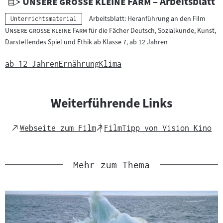
U
"
"
Unsere große kleine Farm
– Arbeitsblatt
n
"
Arbeitsblatt: Heranführung an den Film
Kategorie:
Unterrichtsmaterial
t
"
Unsere große kleine Farm
für die Fächer Deutsch, Sozialkunde, Kunst,
e
Darstellendes Spiel und Ethik ab Klasse 7, ab 12 Jahren
r
r
ab 12 Jahren
Ernährung
Klima
i
c
h
Weiterführende Links
t
s
External
External
Webseite zum Film
FilmTipp von Vision Kino
m
Link
Link
a
t
Mehr zum Thema
e
r
i
a