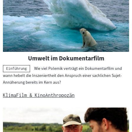
l
:
Umwelt im Dokumentarfilm
Wie viel Polemik verträgt ein Dokumentarfilm und
Kategorie:
Einführung
wann hebelt die Inszeniertheit den Anspruch einer sachlichen Sujet-
Annäherung bereits im Kern aus?
Klima
Film & Kino
Anthropozän