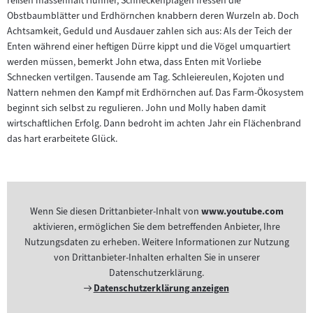
reißen massenhaft Hühner, Schneckenplagen fressen die
Obstbaumblätter und Erdhörnchen knabbern deren Wurzeln ab. Doch
Achtsamkeit, Geduld und Ausdauer zahlen sich aus: Als der Teich der
Enten während einer heftigen Dürre kippt und die Vögel umquartiert
werden müssen, bemerkt John etwa, dass Enten mit Vorliebe
Schnecken vertilgen. Tausende am Tag. Schleiereulen, Kojoten und
Nattern nehmen den Kampf mit Erdhörnchen auf. Das Farm-Ökosystem
beginnt sich selbst zu regulieren. John und Molly haben damit
wirtschaftlichen Erfolg. Dann bedroht im achten Jahr ein Flächenbrand
das hart erarbeitete Glück.
Wenn Sie diesen Drittanbieter-Inhalt von
www.youtube.com
aktivieren, ermöglichen Sie dem betreffenden Anbieter, Ihre
Nutzungsdaten zu erheben. Weitere Informationen zur Nutzung
von Drittanbieter-Inhalten erhalten Sie in unserer
Datenschutzerklärung.
Externer
Datenschutzerklärung anzeigen
Link: