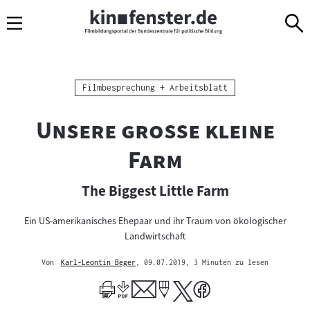
Sprungmarken
Direkt
Direkt
Navigation
zum
zur
Inhalt
Navigation
am
Seitenende
Kategorie:
Filmbesprechung + Arbeitsblatt
"
Unsere große kleine
"
Farm
The Biggest Little Farm
Ein US-amerikanisches Ehepaar und ihr Traum von ökologischer
Landwirtschaft
Von
Karl-Leontin Beger
, 09.07.2019
, 3 Minuten zu lesen
Mehr
zum
Author