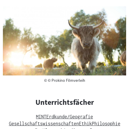
Copyright
©
© Prokino Filmverleih
Unterrichtsfächer
MINT
Erdkunde/Geografie
Gesellschaftswissenschaften
Ethik
Philosophie