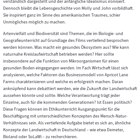
verständlich dargestellt und der anfängliche Idealismus ironisiert.
Inhalt:
Dennoch bleibt die Lebensgeschichte von Molly und John vorbildhaft.
Sie inspiriert ganz im Sinne des amerikanischen Traumes, schier
Unmögliches möglich zu machen.
Artenvielfalt und Biodiversität sind Themen, die im Biologie- und
Geografieunterricht auf Grundlage des Films vertiefend besprochen
werden können. Was macht ein gesundes Ökosystem aus? Wie kann
naturnahe Kreislaufwirtschaft betrieben werden? Hier sollte
insbesondere auf die Funktion von Mikroorganismen für einen
gesunden Boden eingegangen werden. Im Fach Wirtschaft lässt sich
analysieren, welche Faktoren das Businessmodell von Apricot Lane
Farms charakterisieren und welche es erfolgreich machen. Daran
anknüpfend kann debattiert werden, wie die Zukunft der Landwirtschaft
aussehen könnte und sollte. Welche Verantwortung trägt jeder
Einzelne, auch für die kommenden Generationen? Ist Essen politisch?
Diese Fragen können im Ethikunterricht Ausgangspunkt für die
Beschäftigung mit unterschiedlichen Konzepten des Mensch-Natur-
Verhältnisses sein. Als vertiefende Aufgabe bietet es sich an, ähnliche
Konzepte der Landwirtschaft in Deutschland – wie etwa Demeter,
Bioland oder SoLaWi – zu recherchieren.