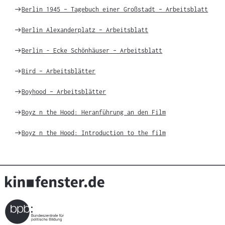
Weiter
Berlin 1945 – Tagebuch einer Großstadt
– Arbeitsblatt
zu
Weiter
Berlin Alexanderplatz
– Arbeitsblatt
zu
Weiter
Berlin - Ecke Schönhäuser
– Arbeitsblatt
zu
Weiter
Bird
– Arbeitsblätter
zu
Weiter
Boyhood
– Arbeitsblätter
zu
Weiter
Boyz n the Hood
: Heranführung an den Film
zu
Weiter
Boyz n the Hood
: Introduction to the film
zu