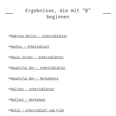
Einträgen
Ergebnisse, die mit "B"
beginnen
Weiter
Babylon Berlin
- Arbeitsblätter
zu
Weiter
Barbie
– Arbeitsblatt
zu
Weiter
Beale Street
– Arbeitsblätter
zu
Weiter
Beautiful Boy
- Arbeitsblätter
zu
Weiter
Beautiful Boy
- Worksheets
zu
Weiter
Belfast
– Arbeitsblätter
zu
Weiter
Belfast
– Worksheet
zu
Weiter
Belle
– Arbeitsblatt zum Film
zu