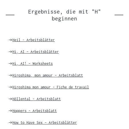
Einträgen
Ergebnisse, die mit "H"
beginnen
Weiter
Heil
- Arbeitsblätter
zu
Weiter
Hi, AI
– Arbeitsblätter
zu
Weiter
Hi, AI!
– Worksheets
zu
Weiter
Hiroshima, mon amour
– Arbeitsblatt
zu
Weiter
Hiroshima mon amour
– Fiche de travail
zu
Weiter
Höllental
– Arbeitsblatt
zu
Weiter
Hoppers
– Arbeitsblatt
zu
Weiter
How to Have Sex
– Arbeitsblätter
zu