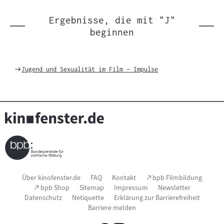
Einträgen
Ergebnisse, die mit "J"
beginnen
Weiter
Jugend und Sexualität im Film – Impulse
zu
Seitenfußnavigation
(Link
Über kinofenster.de
FAQ
Kontakt
bpb Filmbildung
öffnet
(Link
bpb Shop
Sitemap
Impressum
Newsletter
im
öffnet
Datenschutz
Netiquette
Erklärung zur Barrierefreiheit
neuen
im
Fenster)
Barriere melden
neuen
Fenster)