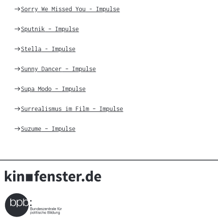
Weiter
Sorry We Missed You
- Impulse
zu
Weiter
Sputnik
– Impulse
zu
Weiter
Stella
- Impulse
zu
Weiter
Sunny Dancer
– Impulse
zu
Weiter
Supa Modo
– Impulse
zu
Weiter
Surrealismus im Film – Impulse
zu
Weiter
Suzume
– Impulse
zu