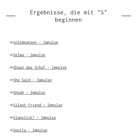
Einträgen
Ergebnisse, die mit "S"
beginnen
Weiter
Schimpansen
– Impulse
zu
Weiter
Selma
- Impulse
zu
Weiter
Shaun das Schaf
- Impulse
zu
Weiter
She Said
- Impulse
zu
Weiter
Shoah
– Impulse
zu
Weiter
Silent Friend
– Impulse
zu
Weiter
Slapstick! – Impulse
zu
Weiter
Sonita
- Impulse
zu