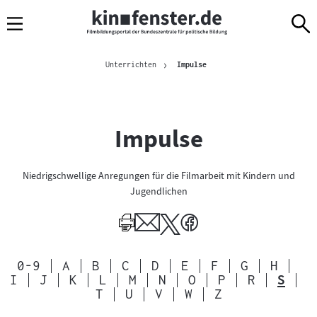
Sprungmarken
Direkt
Direkt
Navigation
zum
zur
Inhalt
Navigation
Brotkrümelnavigation
am
Aktuelle Seite
Unterrichten
Impulse
Seitenende
Impulse
Niedrigschwellige Anregungen für die Filmarbeit mit Kindern und
Jugendlichen
Alphabetische
0-9
A
B
C
D
E
F
G
H
Sprungmarkennavigation
I
J
K
L
M
N
O
P
R
S
zu
T
U
V
W
Z
den