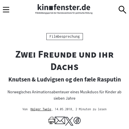
Sprungmarken
Direkt
Direkt
Navigation
zum
zur
Inhalt
Navigation
am
Seitenende
Kategorie:
Filmbesprechung
"
Zwei Freunde und ihr
"
Dachs
Knutsen & Ludvigsen og den fæle Rasputin
Norwegisches Animationsabenteuer eines Musikduos für Kinder ab
sieben Jahre
Von
Holger Twele
, 14.05.2018
, 2 Minuten zu lesen
Mehr
zum
Author