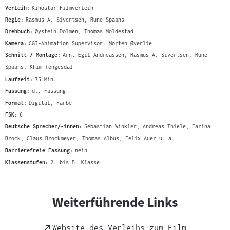
Verleih:
Kinostar Filmverleih
Regie:
Rasmus A. Sivertsen, Rune Spaans
Drehbuch:
Øystein Dolmen, Thomas Moldestad
Kamera:
CGI-Animation Supervisor: Morten Øverlie
Schnitt / Montage:
Arnt Egil Andreassen, Rasmus A. Sivertsen, Rune
Spaans, Khim Tengesdal
Laufzeit:
75 Min.
Fassung:
dt. Fassung
Format:
Digital, Farbe
FSK:
6
Deutsche Sprecher/-innen:
Sebastian Winkler, Andreas Thiele, Farina
Brock, Claus Brockmeyer, Thomas Albus, Felix Auer u. a.
Barrierefreie Fassung:
nein
Klassenstufen:
2. bis 5. Klasse
Weiterführende Links
External
Website des Verleihs zum Film