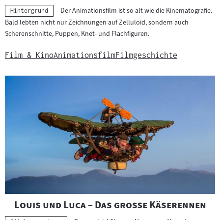
Der Animationsfilm ist so alt wie die Kinematografie.
Kategorie:
Hintergrund
Bald lebten nicht nur Zeichnungen auf Zelluloid, sondern auch
Scherenschnitte, Puppen, Knet- und Flachfiguren.
Film & Kino
Animationsfilm
Filmgeschichte
"
"
Louis und Luca – Das große Käserennen