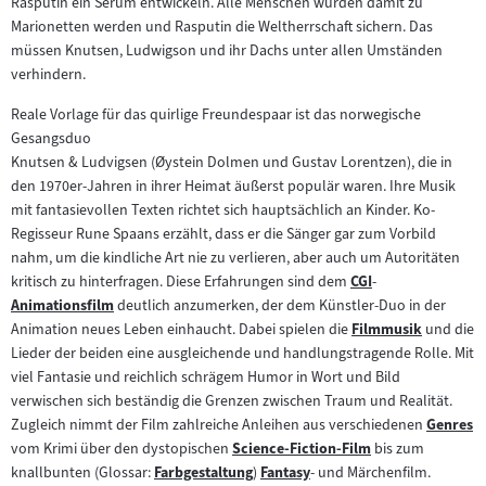
Rasputin ein Serum entwickeln. Alle Menschen würden damit zu
Marionetten werden und Rasputin die Weltherrschaft sichern. Das
müssen Knutsen, Ludwigson und ihr Dachs unter allen Umständen
verhindern.
Reale Vorlage für das quirlige Freundespaar ist das norwegische
Gesangsduo
Knutsen & Ludvigsen (Øystein Dolmen und Gustav Lorentzen), die in
den 1970er-Jahren in ihrer Heimat äußerst populär waren. Ihre Musik
mit fantasievollen Texten richtet sich hauptsächlich an Kinder. Ko-
Regisseur Rune Spaans erzählt, dass er die Sänger gar zum Vorbild
nahm, um die kindliche Art nie zu verlieren, aber auch um Autoritäten
kritisch zu hinterfragen. Diese Erfahrungen sind dem
CGI
-
Zum
Animationsfilm
deutlich anzumerken, der dem Künstler-Duo in der
Zum
Inhalt:
Animation neues Leben einhaucht. Dabei spielen die
Filmmusik
und die
Inhalt:
Zum
Lieder der beiden eine ausgleichende und handlungstragende Rolle. Mit
Inhalt:
viel Fantasie und reichlich schrägem Humor in Wort und Bild
verwischen sich beständig die Grenzen zwischen Traum und Realität.
Zugleich nimmt der Film zahlreiche Anleihen aus verschiedenen
Genres
Zum
vom Krimi über den dystopischen
Science-Fiction-Film
bis zum
Zum
Inhalt:
knallbunten (Glossar:
Farbgestaltung
)
Fantasy
- und Märchenfilm.
Zum
Inhalt:
Zum