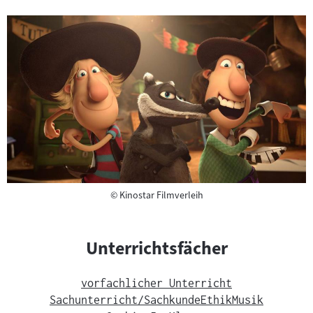
Copyright
©
Kinostar Filmverleih
Unterrichtsfächer
vorfachlicher Unterricht
Sachunterricht/Sachkunde
Ethik
Musik