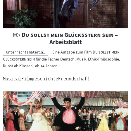
t
e
r
i
a
U
"
"
Du sollst mein Glücksstern sein
–
l
n
Arbeitsblatt
:
t
"
Eine Aufgabe zum Film
Du sollst mein
Kategorie:
Unterrichtsmaterial
e
"
Glücksstern sein
für die Fächer Deutsch, Musik, Ethik/Philosophie,
r
Kunst ab Klasse 9, ab 14 Jahren
r
i
Musical
Filmgeschichte
Freundschaft
c
h
t
s
m
a
t