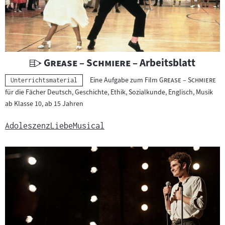
e
r
i
a
l
U
"
"
Grease – Schmiere
– Arbeitsblatt
:
n
"
"
Eine Aufgabe zum Film
Grease – Schmiere
Kategorie:
Unterrichtsmaterial
t
für die Fächer Deutsch, Geschichte, Ethik, Sozialkunde, Englisch, Musik
e
ab Klasse 10, ab 15 Jahren
r
r
Adoleszenz
Liebe
Musical
i
c
h
t
s
m
a