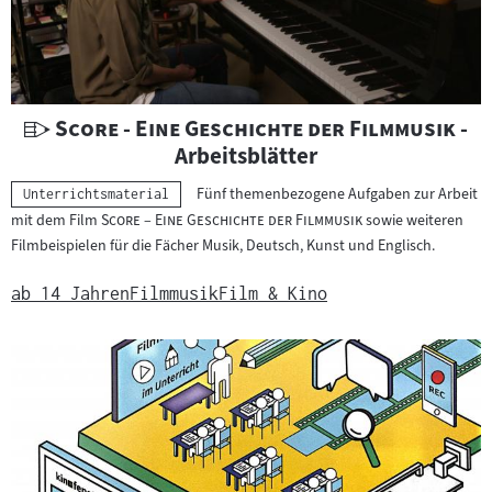
r
i
a
l
:
U
"
"
Score - Eine Geschichte der Filmmusik
-
n
Arbeitsblätter
t
Fünf themenbezogene Aufgaben zur Arbeit
Kategorie:
Unterrichtsmaterial
e
"
"
mit dem Film
Score – Eine Geschichte der Filmmusik
sowie weiteren
r
Filmbeispielen für die Fächer Musik, Deutsch, Kunst und Englisch.
r
i
ab 14 Jahren
Filmmusik
Film & Kino
c
h
t
s
m
a
t