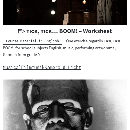
t
e
r
i
a
U
"
"
tick, tick… BOOM!
– Worksheet
l
n
"
One exercise regardin
tick, tick…
Kategorie:
Course Material in English
:
t
"
BOOM!
for school subjects English, music, performing arts/drama,
e
German from grade 9
r
r
Musical
Filmmusik
Kamera & Licht
i
c
h
t
s
m
a
t