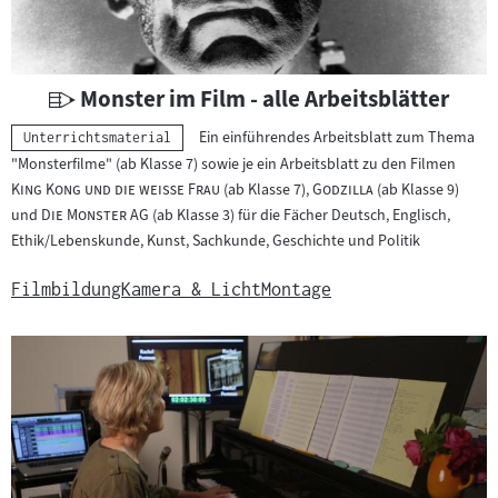
e
r
i
a
U
Monster im Film - alle Arbeitsblätter
l
n
Ein einführendes Arbeitsblatt zum Thema
Kategorie:
Unterrichtsmaterial
:
t
"
"Monsterfilme" (ab Klasse 7) sowie je ein Arbeitsblatt zu den Filmen
e
"
"
"
King Kong und die weiße Frau
(ab Klasse 7),
Godzilla
(ab Klasse 9)
r
"
"
und
Die Monster AG
(ab Klasse 3) für die Fächer Deutsch, Englisch,
r
Ethik/Lebenskunde, Kunst, Sachkunde, Geschichte und Politik
i
c
Filmbildung
Kamera & Licht
Montage
h
t
s
m
a
t
e