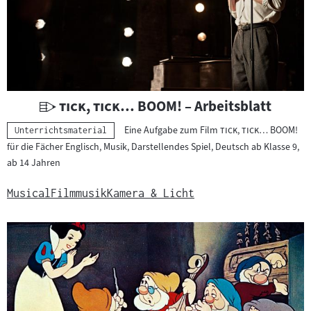
U
"
"
tick, tick… BOOM!
– Arbeitsblatt
n
"
"
Eine Aufgabe zum Film
tick, tick… BOOM!
Kategorie:
Unterrichtsmaterial
t
für die Fächer Englisch, Musik, Darstellendes Spiel, Deutsch ab Klasse 9,
e
ab 14 Jahren
r
r
Musical
Filmmusik
Kamera & Licht
i
c
h
t
s
m