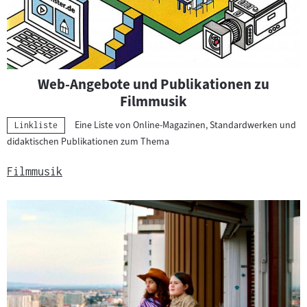
e
r
i
a
l
Web-Angebote und Publikationen zu
:
Filmmusik
Eine Liste von Online-Magazinen, Standardwerken und
Kategorie:
Linkliste
didaktischen Publikationen zum Thema
Filmmusik