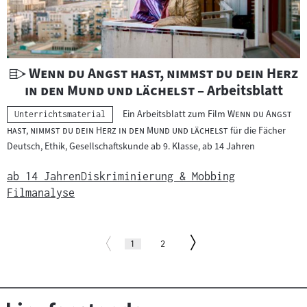
U
"
Wenn du Angst hast, nimmst du dein Herz
n
"
in den Mund und lächelst
– Arbeitsblatt
t
"
Ein Arbeitsblatt zum Film
Wenn du Angst
Kategorie:
Unterrichtsmaterial
e
"
hast, nimmst du dein Herz in den Mund und lächelst
für die Fächer
r
Deutsch, Ethik, Gesellschaftskunde ab 9. Klasse, ab 14 Jahren
r
i
ab 14 Jahren
Diskriminierung & Mobbing
c
Filmanalyse
h
t
Paginierung
Zur
s
Zur
Seite
(aktuelle
Seite
1
2
Seite)
vorherigen
m
nächsten
Seite
a
Seite
t