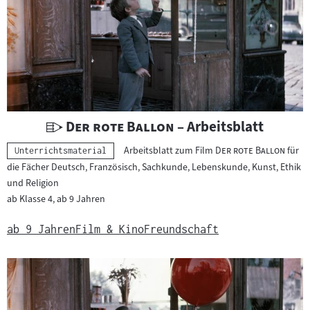
U
"
"
Der rote Ballon
– Arbeitsblatt
n
"
"
Arbeitsblatt zum Film
Der rote Ballon
für
Kategorie:
Unterrichtsmaterial
t
die Fächer Deutsch, Französisch, Sachkunde, Lebenskunde, Kunst, Ethik
e
und Religion
r
ab Klasse 4, ab 9 Jahren
r
i
ab 9 Jahren
Film & Kino
Freundschaft
c
h
t
s