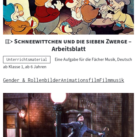
a
t
e
r
i
a
U
"
"
Schneewittchen und die sieben Zwerge
–
l
n
Arbeitsblatt
:
t
Eine Aufgabe für die Fächer Musik, Deutsch
Kategorie:
Unterrichtsmaterial
e
ab Klasse 1, ab 6 Jahren
r
r
Gender & Rollenbilder
Animationsfilm
Filmmusik
i
c
h
t
s
m
a