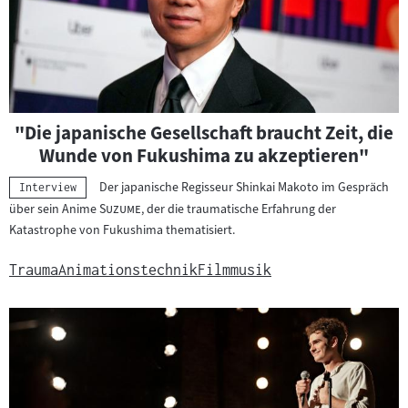
"Die japanische Gesellschaft braucht Zeit, die
Wunde von Fukushima zu akzeptieren"
Der japanische Regisseur Shinkai Makoto im Gespräch
Kategorie:
Interview
"
"
über sein Anime
Suzume
, der die traumatische Erfahrung der
Katastrophe von Fukushima thematisiert.
Trauma
Animationstechnik
Filmmusik