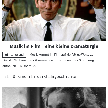
h
e
r
g
e
b
n
i
Musik im Film – eine kleine Dramaturgie
s
Musik kommt im Film auf vielfältige Weise zum
s
Kategorie:
Hintergrund
Einsatz: Sie kann etwa Stimmungen untermalen oder Spannung
e
aufbauen. Ein Überblick.
Film & Kino
Filmmusik
Filmgeschichte