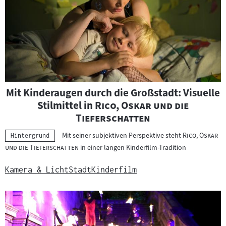
Mit Kinderaugen durch die Großstadt: Visuelle
"
Stilmittel in
Rico, Oskar und die
"
Tieferschatten
"
Mit seiner subjektiven Perspektive steht
Rico, Oskar
Kategorie:
Hintergrund
"
und die Tieferschatten
in einer langen Kinderfilm-Tradition
Kamera & Licht
Stadt
Kinderfilm