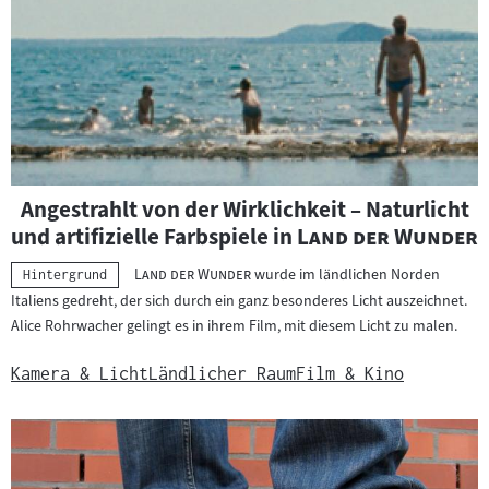
h
e
r
g
e
b
n
i
Angestrahlt von der Wirklichkeit – Naturlicht
s
"
"
und artifizielle Farbspiele in
Land der Wunder
s
"
"
e
Land der Wunder
wurde im ländlichen Norden
Kategorie:
Hintergrund
Italiens gedreht, der sich durch ein ganz besonderes Licht auszeichnet.
Alice Rohrwacher gelingt es in ihrem Film, mit diesem Licht zu malen.
Kamera & Licht
Ländlicher Raum
Film & Kino