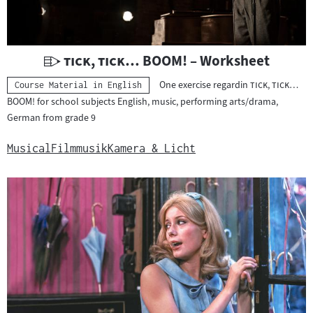
e
r
i
a
U
"
"
tick, tick… BOOM!
– Worksheet
l
n
"
One exercise regardin
tick, tick…
Kategorie:
Course Material in English
:
t
"
BOOM!
for school subjects English, music, performing arts/drama,
e
German from grade 9
r
r
Musical
Filmmusik
Kamera & Licht
i
c
h
t
s
m
a
t
e