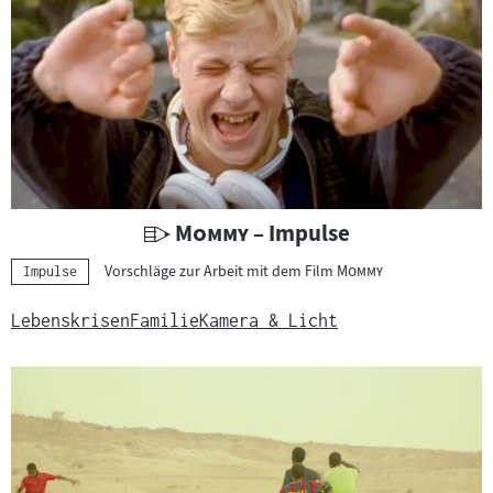
U
"
"
Mommy
– Impulse
n
"
"
Vorschläge zur Arbeit mit dem Film
Mommy
Kategorie:
Impulse
t
e
Lebenskrisen
Familie
Kamera & Licht
r
r
i
c
h
t