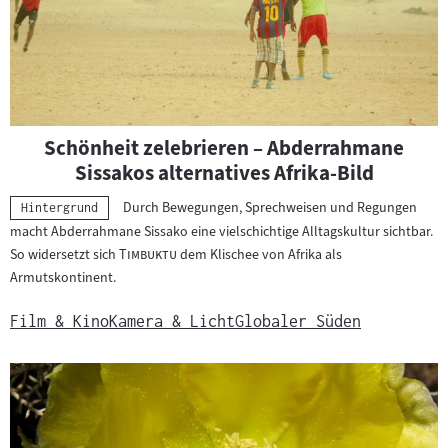
s
m
a
t
e
r
Schönheit zelebrieren – Abderrahmane
i
Sissakos alternatives Afrika-Bild
a
Durch Bewegungen, Sprechweisen und Regungen
Kategorie:
l
Hintergrund
macht Abderrahmane Sissako eine vielschichtige Alltagskultur sichtbar.
:
"
"
So widersetzt sich
Timbuktu
dem Klischee von Afrika als
Armutskontinent.
Film & Kino
Kamera & Licht
Globaler Süden