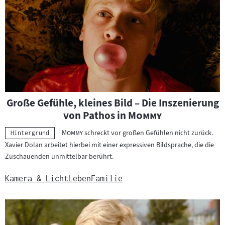
Große Gefühle, kleines Bild – Die Inszenierung
"
"
von Pathos in
Mommy
"
"
Mommy
schreckt vor großen Gefühlen nicht zurück.
Kategorie:
Hintergrund
Xavier Dolan arbeitet hierbei mit einer expressiven Bildsprache, die die
Zuschauenden unmittelbar berührt.
Kamera & Licht
Leben
Familie