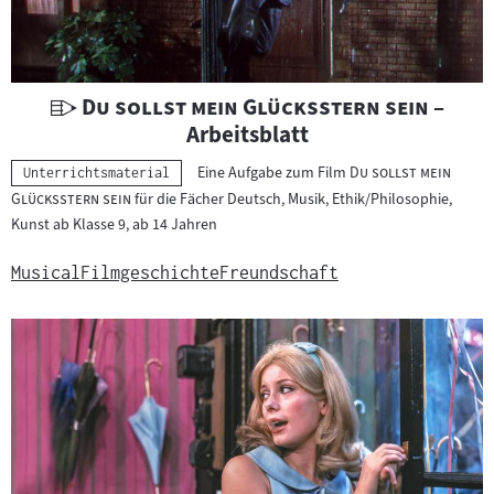
e
r
i
a
U
"
"
Du sollst mein Glücksstern sein
–
l
n
Arbeitsblatt
:
t
"
Eine Aufgabe zum Film
Du sollst mein
Kategorie:
Unterrichtsmaterial
e
"
Glücksstern sein
für die Fächer Deutsch, Musik, Ethik/Philosophie,
r
Kunst ab Klasse 9, ab 14 Jahren
r
i
Musical
Filmgeschichte
Freundschaft
c
h
t
s
m
a
t
e