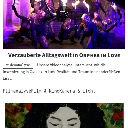
Visuelle
"
"
Verzauberte Alltagswelt in
Orphea in Love
Inhalte
abspielen
Unsere Videoanalyse untersucht, wie die
Kategorie:
Videoanalyse
"
"
Inszenierung in
Orphea in Love
Realität und Traum ineinanderfließen
lässt.
Filmanalyse
Film & Kino
Kamera & Licht