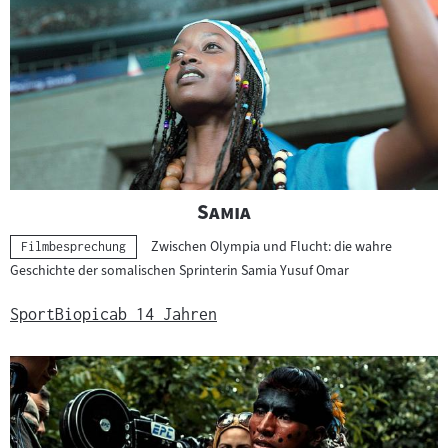
"
"
Samia
Zwischen Olympia und Flucht: die wahre
Kategorie:
Filmbesprechung
Geschichte der somalischen Sprinterin Samia Yusuf Omar
Sport
Biopic
ab 14 Jahren