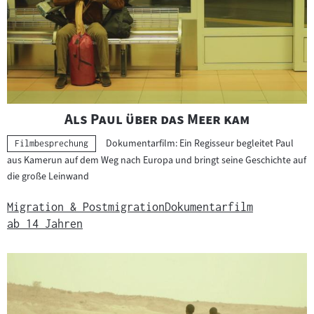
e
r
g
e
b
n
i
"
"
Als Paul über das Meer kam
s
Dokumentarfilm: Ein Regisseur begleitet Paul
s
Kategorie:
Filmbesprechung
aus Kamerun auf dem Weg nach Europa und bringt seine Geschichte auf
e
die große Leinwand
Migration & Postmigration
Dokumentarfilm
ab 14 Jahren