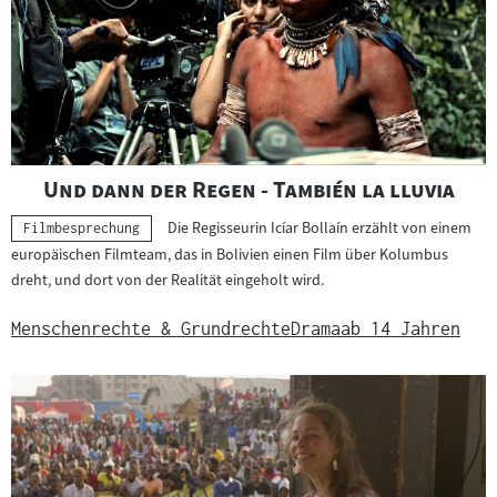
"
"
Und dann der Regen - También la lluvia
Die Regisseurin Icíar Bollaín erzählt von einem
Kategorie:
Filmbesprechung
europäischen Filmteam, das in Bolivien einen Film über Kolumbus
dreht, und dort von der Realität eingeholt wird.
Menschenrechte & Grundrechte
Drama
ab 14 Jahren