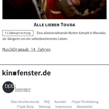
"
"
Alle lieben Touda
Eine alleinerziehende Mutter kämpft in Marokko
Kategorie:
Filmbesprechung
als Sängerin um ein selbstbestimmtes Leben.
Musik
Drama
ab 14 Jahren
Seitenfußnavigation
(Link
Über kinofenster.de
FAQ
Kontakt
bpb Filmbildung
öffnet
(Link
bpb Shop
Sitemap
Impressum
Newsletter
im