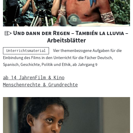
U
"
"
Und dann der Regen – También la lluvia
–
n
Arbeitsblätter
t
Vier themenbezogene Aufgaben für die
Kategorie:
Unterrichtsmaterial
e
Einbindung des Films in den Unterricht für die Fächer Deutsch,
r
Spanisch, Geschichte, Politik und Ethik, ab Jahrgang 9
r
i
ab 14 Jahren
Film & Kino
c
Menschenrechte & Grundrechte
h
t
s
m
a
t