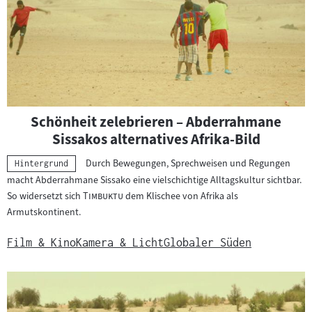
Schönheit zelebrieren – Abderrahmane
Sissakos alternatives Afrika-Bild
Durch Bewegungen, Sprechweisen und Regungen
Kategorie:
Hintergrund
macht Abderrahmane Sissako eine vielschichtige Alltagskultur sichtbar.
"
"
So widersetzt sich
Timbuktu
dem Klischee von Afrika als
Armutskontinent.
Film & Kino
Kamera & Licht
Globaler Süden