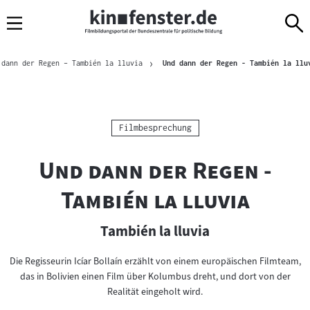
Sprungmarken
Direkt
Direkt
Navigation
zum
zur
Inhalt
Navigation
Brotkrümelnavigation
am
 dann der Regen – También la lluvia
Und dann der Regen - También la llu
Seitenende
Kategorie:
Filmbesprechung
"
Und dann der Regen -
"
También la lluvia
También la lluvia
Die Regisseurin Icíar Bollaín erzählt von einem europäischen Filmteam,
das in Bolivien einen Film über Kolumbus dreht, und dort von der
Realität eingeholt wird.