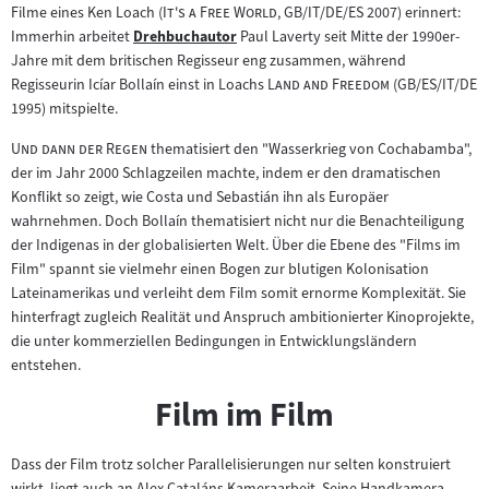
"
"
Filme eines Ken Loach (
It's a Free World
, GB/IT/DE/ES 2007) erinnert:
Immerhin arbeitet
Drehbuchautor
Paul Laverty seit Mitte der 1990er-
Zum
Jahre mit dem britischen Regisseur eng zusammen, während
Inhalt:
"
"
Regisseurin Icíar Bollaín einst in Loachs
Land and Freedom
(GB/ES/IT/DE
1995) mitspielte.
"
"
Und dann der Regen
thematisiert den "Wasserkrieg von Cochabamba",
der im Jahr 2000 Schlagzeilen machte, indem er den dramatischen
Konflikt so zeigt, wie Costa und Sebastián ihn als Europäer
wahrnehmen. Doch Bollaín thematisiert nicht nur die Benachteiligung
der Indigenas in der globalisierten Welt. Über die Ebene des "Films im
Film" spannt sie vielmehr einen Bogen zur blutigen Kolonisation
Lateinamerikas und verleiht dem Film somit ernorme Komplexität. Sie
hinterfragt zugleich Realität und Anspruch ambitionierter Kinoprojekte,
die unter kommerziellen Bedingungen in Entwicklungsländern
entstehen.
Film im Film
Dass der Film trotz solcher Parallelisierungen nur selten konstruiert
wirkt, liegt auch an Alex Cataláns Kameraarbeit. Seine Handkamera