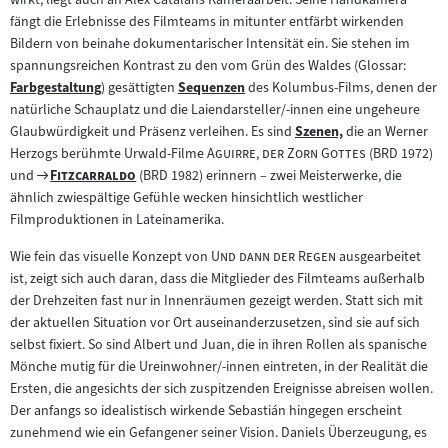
fängt die Erlebnisse des Filmteams in mitunter entfärbt wirkenden
Bildern von beinahe dokumentarischer Intensität ein. Sie stehen im
spannungsreichen Kontrast zu den vom Grün des Waldes (Glossar:
Farbgestaltung
) gesättigten
Sequenzen
des Kolumbus-Films, denen der
Zum
Zum
natürliche Schauplatz und die Laiendarsteller/-innen eine ungeheure
Inhalt:
Inhalt:
Glaubwürdigkeit und Präsenz verleihen. Es sind
Szenen,
die an Werner
Zum
"
"
Herzogs berühmte Urwald-Filme
Aguirre, der Zorn Gottes
(BRD 1972)
Inhalt:
Zum
"
"
und
Fitzcarraldo
(BRD 1982) erinnern – zwei Meisterwerke, die
Filmarchiv:
ähnlich zwiespältige Gefühle wecken hinsichtlich westlicher
Filmproduktionen in Lateinamerika.
"
"
Wie fein das visuelle Konzept von
Und dann der Regen
ausgearbeitet
ist, zeigt sich auch daran, dass die Mitglieder des Filmteams außerhalb
der Drehzeiten fast nur in Innenräumen gezeigt werden. Statt sich mit
der aktuellen Situation vor Ort auseinanderzusetzen, sind sie auf sich
selbst fixiert. So sind Albert und Juan, die in ihren Rollen als spanische
Mönche mutig für die Ureinwohner/-innen eintreten, in der Realität die
Ersten, die angesichts der sich zuspitzenden Ereignisse abreisen wollen.
Der anfangs so idealistisch wirkende Sebastián hingegen erscheint
zunehmend wie ein Gefangener seiner Vision. Daniels Überzeugung, es