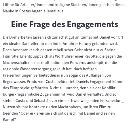
Inhalt:
Löhne für Arbeiter/-innen und indigene Statisten/-innen gleichen dieses
Manko in Costas Augen allemal aus.
Eine Frage des Engagements
Die Dreharbeiten lassen sich zunächst gut an, zumal mit Daniel vor Ort
ein idealer Darsteller für den Indio-Anführer Hatuey gefunden wird.
Doch beschränkt sich dessen rebellischer Geist nicht nur auf seine
Filmrolle: Er entpuppt sich als Wortführer einer Revolte, die gegen die
Machenschaften eines multinationalen Konzerns ankämpft, der die
regionale Wasserversorgung gekauft hat. Nach heftigen
Preiserhöhungen verbietet dieser nun sogar das Auffangen von
Regenwasser. Produzent Costa befürchtet, Daniels Engagement könne
das Filmprojekt gefährden. Nicht zu unrecht, denn als der Konflikt
bürgerkriegsähnliche Züge annimmt, wird Daniel verhaftet. Und so
stehen Costa und Sebastián vor einer schwer wiegenden Entscheidung:
Nutzen sie ihre Kontakte zu den Machthabern, um ihren Film zu
beenden? Oder erklären sie sich solidarisch mit Daniel und seinen
Kampf?