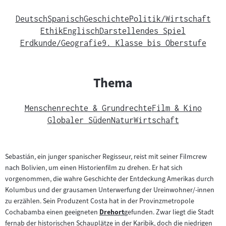
Deutsch
Spanisch
Geschichte
Politik/Wirtschaft
Ethik
Englisch
Darstellendes Spiel
Erdkunde/Geografie
9. Klasse bis Oberstufe
Thema
Menschenrechte & Grundrechte
Film & Kino
Globaler Süden
Natur
Wirtschaft
Sebastián, ein junger spanischer Regisseur, reist mit seiner Filmcrew
nach Bolivien, um einen Historienfilm zu drehen. Er hat sich
vorgenommen, die wahre Geschichte der Entdeckung Amerikas durch
Kolumbus und der grausamen Unterwerfung der Ureinwohner/-innen
zu erzählen. Sein Produzent Costa hat in der Provinzmetropole
Cochabamba einen geeigneten
Drehort
gefunden. Zwar liegt die Stadt
Zum
fernab der historischen Schauplätze in der Karibik, doch die niedrigen