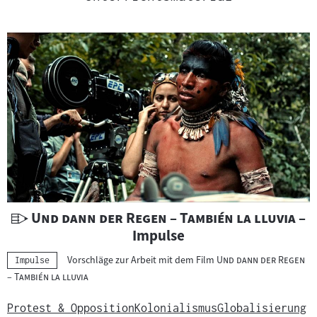
U
"
"
Und dann der Regen – También la lluvia
–
n
Impulse
t
"
Vorschläge zur Arbeit mit dem Film
Und dann der Regen
Kategorie:
Impulse
e
"
– También la lluvia
r
r
Protest & Opposition
Kolonialismus
Globalisierung