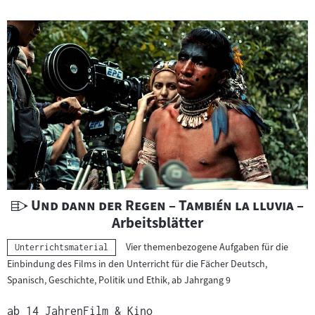
i
c
h
t
s
m
a
t
e
r
i
a
U
"
"
Und dann der Regen – También la lluvia
–
l
n
Arbeitsblätter
:
t
Vier themenbezogene Aufgaben für die
Kategorie:
Unterrichtsmaterial
e
Einbindung des Films in den Unterricht für die Fächer Deutsch,
r
Spanisch, Geschichte, Politik und Ethik, ab Jahrgang 9
r
i
ab 14 Jahren
Film & Kino