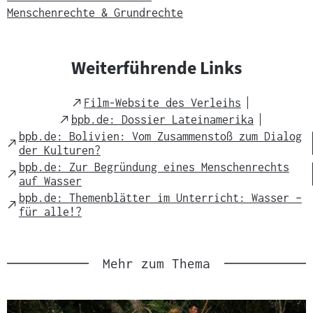
c
Menschenrechte & Grundrechte
h
t
s
Weiterführende Links
m
a
External
Film-Website des Verleihs
t
Link
External
bpb.de: Dossier Lateinamerika
e
Link
bpb.de: Bolivien: Vom Zusammenstoß zum Dialog
External
r
der Kulturen?
Link
i
bpb.de: Zur Begründung eines Menschenrechts
External
auf Wasser
a
Link
bpb.de: Themenblätter im Unterricht: Wasser –
l
External
für alle!?
Link
:
Mehr zum Thema