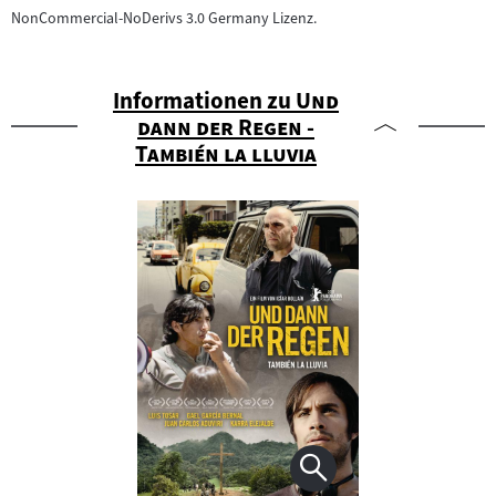
NonCommercial-NoDerivs 3.0 Germany Lizenz.
"
Informationen zu
Und
dann der Regen -
"
También la lluvia