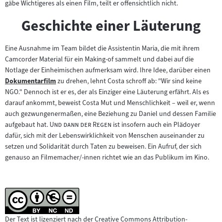
gäbe Wichtigeres als einen Film, teilt er offensichtlich nicht.
Geschichte einer Läuterung
Eine Ausnahme im Team bildet die Assistentin Maria, die mit ihrem
Camcorder Material für ein Making-of sammelt und dabei auf die
Notlage der Einheimischen aufmerksam wird. Ihre Idee, darüber einen
Dokumentarfilm
zu drehen, lehnt Costa schroff ab: "Wir sind keine
Zum
NGO." Dennoch ist er es, der als Einziger eine Läuterung erfährt. Als es
Inhalt:
darauf ankommt, beweist Costa Mut und Menschlichkeit – weil er, wenn
auch gezwungenermaßen, eine Beziehung zu Daniel und dessen Familie
"
"
aufgebaut hat.
Und dann der Regen
ist insofern auch ein Plädoyer
dafür, sich mit der Lebenswirklichkeit von Menschen auseinander zu
setzen und Solidarität durch Taten zu beweisen. Ein Aufruf, der sich
genauso an Filmemacher/-innen richtet wie an das Publikum im Kino.
Der Text ist lizenziert nach der Creative Commons Attribution-