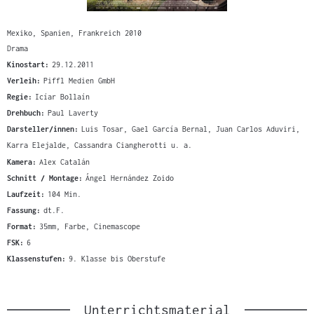
Mexiko, Spanien, Frankreich 2010
Drama
Kinostart:
29.12.2011
Verleih:
Piffl Medien GmbH
Regie:
Icíar Bollaín
Drehbuch:
Paul Laverty
Darsteller/innen:
Luis Tosar, Gael García Bernal, Juan Carlos Aduviri,
Karra Elejalde, Cassandra Ciangherotti u. a.
Kamera:
Alex Catalán
Schnitt / Montage:
Ángel Hernández Zoido
Laufzeit:
104 Min.
Fassung:
dt.F.
Format:
35mm, Farbe, Cinemascope
FSK:
6
Klassenstufen:
9. Klasse bis Oberstufe
Unterrichtsmaterial