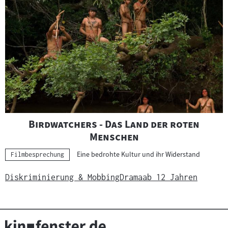
"
Birdwatchers - Das Land der roten
"
Menschen
Eine bedrohte Kultur und ihr Widerstand
Kategorie:
Filmbesprechung
Diskriminierung & Mobbing
Drama
ab 12 Jahren