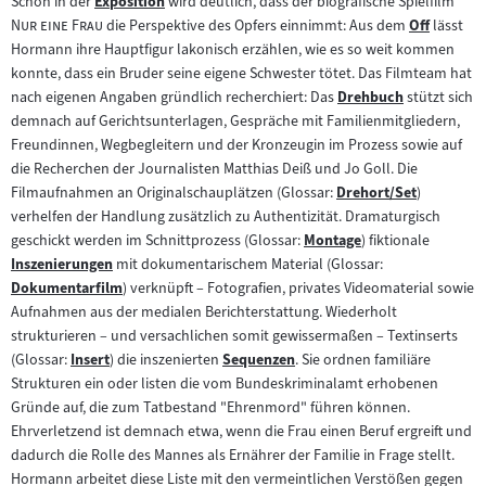
"
Schon in der
Exposition
wird deutlich, dass der biografische Spielfilm
Zum
"
Nur eine Frau
die Perspektive des Opfers einnimmt: Aus dem
Off
lässt
Inhalt:
Zum
Hormann ihre Hauptfigur lakonisch erzählen, wie es so weit kommen
Inhalt:
konnte, dass ein Bruder seine eigene Schwester tötet. Das Filmteam hat
nach eigenen Angaben gründlich recherchiert: Das
Drehbuch
stützt sich
Zum
demnach auf Gerichtsunterlagen, Gespräche mit Familienmitgliedern,
Inhalt:
Freundinnen, Wegbegleitern und der Kronzeugin im Prozess sowie auf
die Recherchen der Journalisten Matthias Deiß und Jo Goll. Die
Filmaufnahmen an Originalschauplätzen (Glossar:
Drehort/Set
)
Zum
verhelfen der Handlung zusätzlich zu Authentizität. Dramaturgisch
Inhalt:
geschickt werden im Schnittprozess (Glossar:
Montage
) fiktionale
Zum
Inszenierungen
mit dokumentarischem Material (Glossar:
Zum
Inhalt:
Dokumentarfilm
) verknüpft – Fotografien, privates Videomaterial sowie
Inhalt:
Zum
Aufnahmen aus der medialen Berichterstattung. Wiederholt
Inhalt:
strukturieren – und versachlichen somit gewissermaßen – Textinserts
(Glossar:
Insert
) die inszenierten
Sequenzen
. Sie ordnen familiäre
Zum
Zum
Strukturen ein oder listen die vom Bundeskriminalamt erhobenen
Inhalt:
Inhalt:
Gründe auf, die zum Tatbestand "Ehrenmord" führen können.
Ehrverletzend ist demnach etwa, wenn die Frau einen Beruf ergreift und
dadurch die Rolle des Mannes als Ernährer der Familie in Frage stellt.
Hormann arbeitet diese Liste mit den vermeintlichen Verstößen gegen