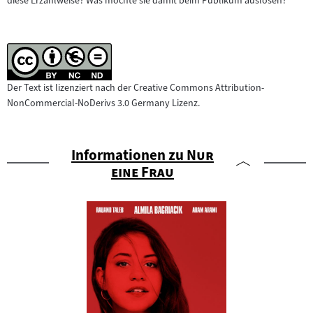
diese Erzählweise? Was möchte sie damit beim Publikum auslösen?
Inhalt:
Der Text ist lizenziert nach der Creative Commons Attribution-
NonCommercial-NoDerivs 3.0 Germany Lizenz.
"
Informationen zu
Nur
"
eine Frau