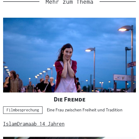
Mehr zum Thema
"
"
Die Fremde
Eine Frau zwischen Freiheit und Tradition
Kategorie:
Filmbesprechung
Islam
Drama
ab 14 Jahren