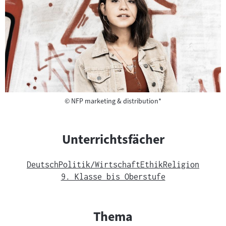
Copyright
©
NFP marketing & distribution*
Unterrichtsfächer
Deutsch
Politik/Wirtschaft
Ethik
Religion
9. Klasse bis Oberstufe
Thema