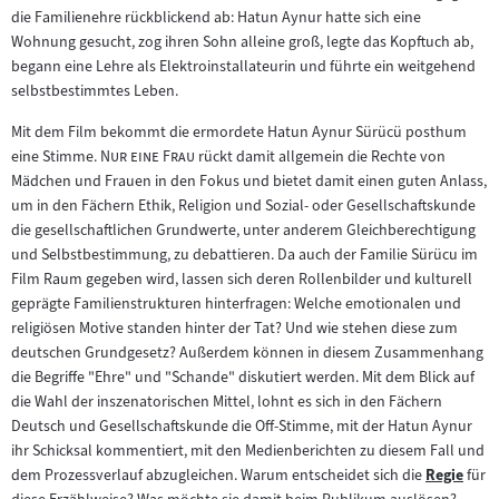
die Familienehre rückblickend ab: Hatun Aynur hatte sich eine
Wohnung gesucht, zog ihren Sohn alleine groß, legte das Kopftuch ab,
begann eine Lehre als Elektroinstallateurin und führte ein weitgehend
selbstbestimmtes Leben.
Mit dem Film bekommt die ermordete Hatun Aynur Sürücü posthum
"
"
eine Stimme.
Nur eine Frau
rückt damit allgemein die Rechte von
Mädchen und Frauen in den Fokus und bietet damit einen guten Anlass,
um in den Fächern Ethik, Religion und Sozial- oder Gesellschaftskunde
die gesellschaftlichen Grundwerte, unter anderem Gleichberechtigung
und Selbstbestimmung, zu debattieren. Da auch der Familie Sürücu im
Film Raum gegeben wird, lassen sich deren Rollenbilder und kulturell
geprägte Familienstrukturen hinterfragen: Welche emotionalen und
religiösen Motive standen hinter der Tat? Und wie stehen diese zum
deutschen Grundgesetz? Außerdem können in diesem Zusammenhang
die Begriffe "Ehre" und "Schande" diskutiert werden. Mit dem Blick auf
die Wahl der inszenatorischen Mittel, lohnt es sich in den Fächern
Deutsch und Gesellschaftskunde die Off-Stimme, mit der Hatun Aynur
ihr Schicksal kommentiert, mit den Medienberichten zu diesem Fall und
dem Prozessverlauf abzugleichen. Warum entscheidet sich die
Regie
für
Zum