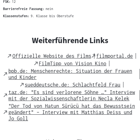
FSK:
12
Barrierefreie Fassung:
nein
Klassenstufen:
9. Klasse bis Oberstufe
Weiterführende Links
External
External
Offizielle Website des Films
filmportal.de
Link
Link
External
FilmTipp von Vision Kino
Link
bpb.de: Menschenrechte: Situation der Frauen
External
und Kinder
Link
External
sueddeutsche.de: Schlachtfeld Frau
Link
taz.de: "Es sind verlorene Söhne …" Interview
External
mit der Sozialwissenschaftlerin Necla Kelek
Link
"Der Tod von Hatun Sürücü hat das Bewusstsein
External
geändert" – Interview mit Matthias Deiss und
Link
Jo Goll