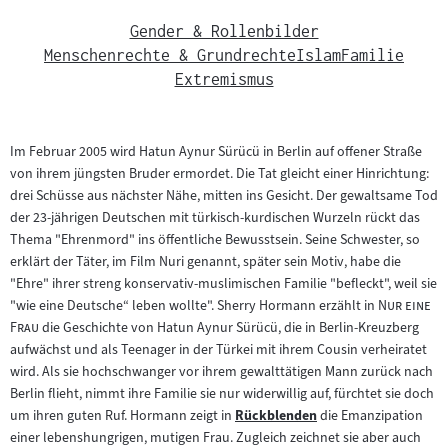
Gender & Rollenbilder
Menschenrechte & Grundrechte
Islam
Familie
Extremismus
Im Februar 2005 wird Hatun Aynur Sürücü in Berlin auf offener Straße
von ihrem jüngsten Bruder ermordet. Die Tat gleicht einer Hinrichtung:
drei Schüsse aus nächster Nähe, mitten ins Gesicht. Der gewaltsame Tod
der 23-jährigen Deutschen mit türkisch-kurdischen Wurzeln rückt das
Thema "Ehrenmord" ins öffentliche Bewusstsein. Seine Schwester, so
erklärt der Täter, im Film Nuri genannt, später sein Motiv, habe die
"Ehre" ihrer streng konservativ-muslimischen Familie "befleckt", weil sie
"
"wie eine Deutsche“ leben wollte". Sherry Hormann erzählt in
Nur eine
"
Frau
die Geschichte von Hatun Aynur Sürücü, die in Berlin-Kreuzberg
aufwächst und als Teenager in der Türkei mit ihrem Cousin verheiratet
wird. Als sie hochschwanger vor ihrem gewalttätigen Mann zurück nach
Berlin flieht, nimmt ihre Familie sie nur widerwillig auf, fürchtet sie doch
um ihren guten Ruf. Hormann zeigt in
Rückblenden
die Emanzipation
Zum
einer lebenshungrigen, mutigen Frau. Zugleich zeichnet sie aber auch
Inhalt: