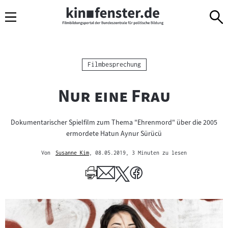
Sprungmarken
Direkt
Direkt
Navigation
zum
zur
Inhalt
Navigation
am
Seitenende
Kategorie:
Filmbesprechung
"
"
Nur eine Frau
Dokumentarischer Spielfilm zum Thema "Ehrenmord" über die 2005
ermordete Hatun Aynur Sürücü
Von
Susanne Kim
, 08.05.2019
, 3 Minuten zu lesen
Mehr
zum
Author