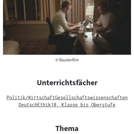
Copyright
©
Bauderfilm
Unterrichtsfächer
Politik/Wirtschaft
Gesellschaftswissenschaften
Deutsch
Ethik
10. Klasse bis Oberstufe
Thema