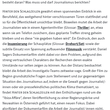
besteht daran? Was muss und darf Journalismus berichten?
"
"
Hinter den Schlagzeilen
gewährt einen spannenden Einblick in ein
Berufsfeld, das weitgehend hinter verschlossenen Türen stattfindet und
so für die Öffentlichkeit unsichtbar bleibt. Bisweilen mutet die Arbeit der
Journalisten wie in einem Agententhriller (Glossar:
Thriller
) an, etwa
Zum
wenn sie am Telefon zusichern, dass geplante Treffen streng geheim
Inhalt:
bleiben und es diese "nie gegeben haben wird". Ein Eindruck, den auch
die
Inszenierung
der Schauplätze (Glossar:
Drehort/Set
) sowie der
Zum
Zum
subtile Einsatz von Spannung aufbauender
Filmmusik
verstärkt. Daniel
Inhalt:
Inhalt:
Zum
Sagers Dokumentarfilm steht dabei vor dem Problem, aufgrund des
Inhalt:
streng vertraulichen Charakters der Recherchen deren exakte
Umstände nur selten zeigen zu können. Aus der Distanz beobachtet
bleibt die Arbeit des Investigativ-Teams zeitweise vage. Greift der Film zu
Beginn grundsätzliche Fragen zum Stellenwert und zur gegenwärtigen
Situation des Journalismus auf, indem er die Gewalt gegen Journalist/-
innen oder ein pressefeindliches politisches Klima thematisiert, so
"
"
findet
Hinter den Schlagzeilen
mit den Enthüllungen rund um die
"Ibiza-Affäre", deren Veröffentlichung zu einer Regierungskrise und
Neuwahlen in Österreich geführt hat, einen neuen Fokus. Dabei
glorifiziert der Dokumentarfilm die Arbeit der Journalist/-innen nicht,