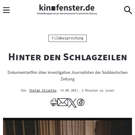
Sprungmarken
Direkt
Direkt
Navigation
zum
zur
Inhalt
Navigation
am
Seitenende
Kategorie:
Filmbesprechung
"
"
Hinter den Schlagzeilen
Dokumentarfilm über investigative Journalisten der Süddeutschen
Zeitung
Von
Stefan Stiletto
, 14.09.2021
, 3 Minuten zu lesen
Mehr
zum
Author