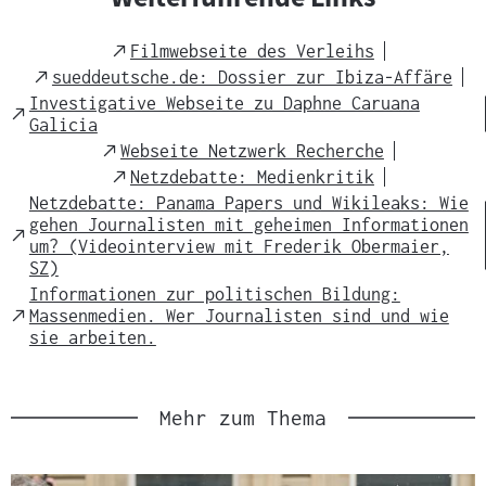
External
Filmwebseite des Verleihs
Link
External
sueddeutsche.de: Dossier zur Ibiza-Affäre
Link
Investigative Webseite zu Daphne Caruana
External
Galicia
Link
External
Webseite Netzwerk Recherche
Link
External
Netzdebatte: Medienkritik
Link
Netzdebatte: Panama Papers und Wikileaks: Wie
gehen Journalisten mit geheimen Informationen
External
um? (Videointerview mit Frederik Obermaier,
Link
SZ)
Informationen zur politischen Bildung:
External
Massenmedien. Wer Journalisten sind und wie
Link
sie arbeiten.
Mehr zum Thema
Slider