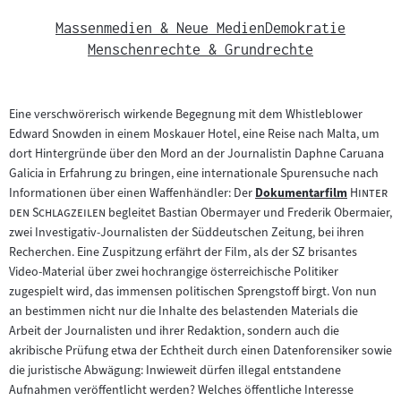
Massenmedien & Neue Medien
Demokratie
Menschenrechte & Grundrechte
Eine verschwörerisch wirkende Begegnung mit dem Whistleblower
Edward Snowden in einem Moskauer Hotel, eine Reise nach Malta, um
dort Hintergründe über den Mord an der Journalistin Daphne Caruana
Galicia in Erfahrung zu bringen, eine internationale Spurensuche nach
"
Informationen über einen Waffenhändler: Der
Dokumentarfilm
Hinter
Zum
"
den Schlagzeilen
begleitet Bastian Obermayer und Frederik Obermaier,
Inhalt:
zwei Investigativ-Journalisten der Süddeutschen Zeitung, bei ihren
Recherchen. Eine Zuspitzung erfährt der Film, als der SZ brisantes
Video-Material über zwei hochrangige österreichische Politiker
zugespielt wird, das immensen politischen Sprengstoff birgt. Von nun
an bestimmen nicht nur die Inhalte des belastenden Materials die
Arbeit der Journalisten und ihrer Redaktion, sondern auch die
akribische Prüfung etwa der Echtheit durch einen Datenforensiker sowie
die juristische Abwägung: Inwieweit dürfen illegal entstandene
Aufnahmen veröffentlicht werden? Welches öffentliche Interesse