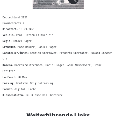
Deutschland 2021
Dokumentarfilm
Kinostart:
16.09.2021
Verleih:
Real Fiction Filmverleih
Regie:
Daniel Sager
Drehbuch:
Marc Bauder, Daniel Sager
Darsteller/innen:
Bastian Obermayer, Frederik Obermaier, Edward Snowden
u.a.
Kamera:
Börres Weiffenbach, Daniel Sager, Anne Misselwitz, Frank
Pfeiffer
Laufzeit:
90 Min.
Fassung:
Deutsche Originalfassung
Format:
digital, Farbe
Klassenstufen:
10. Klasse bis Oberstufe
Weiterführende Links