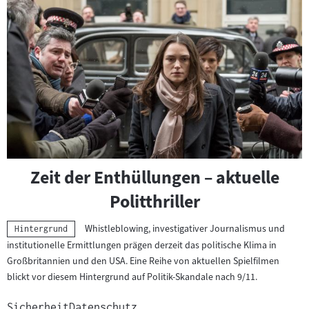
überspringen
und
zur
nächsten
Sprungmarke
springen
Zeit der Enthüllungen – aktuelle
Politthriller
Whistleblowing, investigativer Journalismus und
Kategorie:
Hintergrund
institutionelle Ermittlungen prägen derzeit das politische Klima in
Großbritannien und den USA. Eine Reihe von aktuellen Spielfilmen
blickt vor diesem Hintergrund auf Politik-Skandale nach 9/11.
Sicherheit
Datenschutz