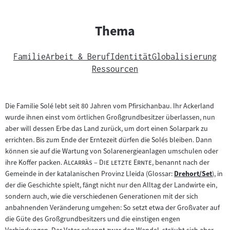
Thema
Familie
Arbeit & Beruf
Identität
Globalisierung
Ressourcen
Die Familie Solé lebt seit 80 Jahren vom Pfirsichanbau. Ihr Ackerland
wurde ihnen einst vom örtlichen Großgrundbesitzer überlassen, nun
aber will dessen Erbe das Land zurück, um dort einen Solarpark zu
errichten. Bis zum Ende der Erntezeit dürfen die Solés bleiben. Dann
können sie auf die Wartung von Solarenergieanlagen umschulen oder
"
"
ihre Koffer packen.
Alcarràs – Die letzte Ernte
, benannt nach der
Gemeinde in der katalanischen Provinz Lleida (Glossar:
Drehort/Set
), in
Zum
der die Geschichte spielt, fängt nicht nur den Alltag der Landwirte ein,
Inhalt:
sondern auch, wie die verschiedenen Generationen mit der sich
anbahnenden Veränderung umgehen: So setzt etwa der Großvater auf
die Güte des Großgrundbesitzers und die einstigen engen