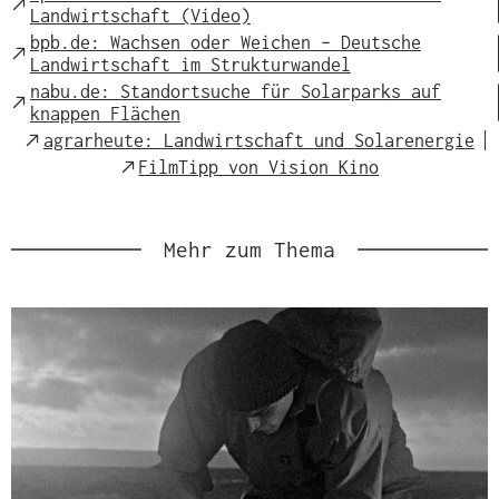
External
Landwirtschaft (Video)
Link
bpb.de: Wachsen oder Weichen – Deutsche
External
Landwirtschaft im Strukturwandel
Link
nabu.de: Standortsuche für Solarparks auf
External
knappen Flächen
Link
External
agrarheute: Landwirtschaft und Solarenergie
Link
External
FilmTipp von Vision Kino
Link
Mehr zum Thema