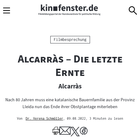
Sprungmarken
Direkt
Direkt
Navigation
zum
zur
Inhalt
Navigation
am
Seitenende
Kategorie:
Filmbesprechung
"
Alcarràs – Die letzte
"
Ernte
Alcarràs
Nach 80 Jahren muss eine katalanische Bauernfamilie aus der Provinz
Lleida nun das Ende ihrer Obstplantage miterleben
Von
Dr. Verena Schmöller
, 09.08.2022
, 3 Minuten zu lesen
Mehr
zum
Author