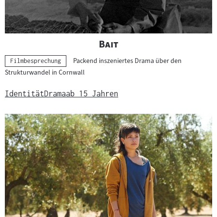
"
"
Bait
Packend inszeniertes Drama über den
Kategorie:
Filmbesprechung
Strukturwandel in Cornwall
Identität
Drama
ab 15 Jahren