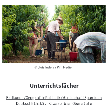
Copyright
©
LluísTudela / Piffl Medien
Unterrichtsfächer
Erdkunde/Geografie
Politik/Wirtschaft
Spanisch
Deutsch
Ethik
9. Klasse bis Oberstufe