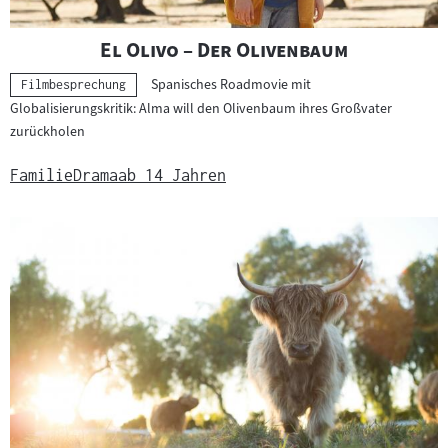
"
"
El Olivo – Der Olivenbaum
Spanisches Roadmovie mit
Kategorie:
Filmbesprechung
Globalisierungskritik: Alma will den Olivenbaum ihres Großvater
zurückholen
Familie
Drama
ab 14 Jahren