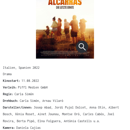
Italien, Spanien 2022
Drama
Kinostart:
11.08.2022
Verleih:
Piffl Medien GmbH
Regie:
Carla Simón
Drehbuch:
Carla Simón, Arnau Vilaró
Darsteller/innen:
Josep Abad, Jordi Pujol Dolcet, Anna Otín, Albert
Bosch, Xènia Roset, Ainet Jounou, Montse Oró, Carles Cabós, Joel
Rovira, Berta Pipó, Elna Folguera, Antònia Castells u.a.
Kamera:
Daniela Cajías