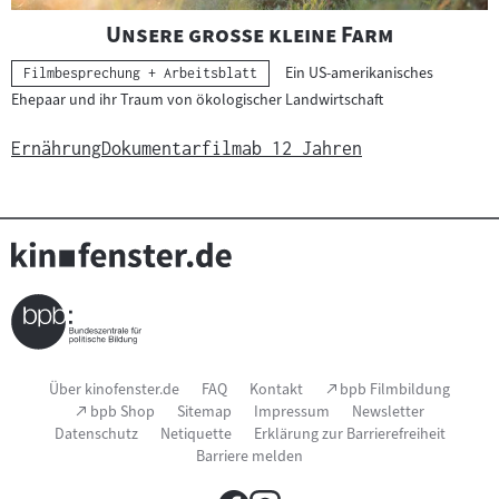
"
"
Unsere große kleine Farm
Ein US-amerikanisches
Kategorie:
Filmbesprechung + Arbeitsblatt
Ehepaar und ihr Traum von ökologischer Landwirtschaft
Ernährung
Dokumentarfilm
ab 12 Jahren
Seitenfußnavigation
(Link
Über kinofenster.de
FAQ
Kontakt
bpb Filmbildung
öffnet
(Link
bpb Shop
Sitemap
Impressum
Newsletter
im
öffnet
Datenschutz
Netiquette
Erklärung zur Barrierefreiheit
neuen
im
Fenster)
Barriere melden
neuen
Fenster)