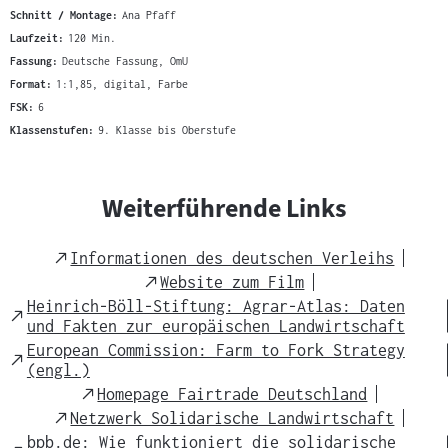
Schnitt / Montage:
Ana Pfaff
Laufzeit:
120 Min.
Fassung:
Deutsche Fassung, OmU
Format:
1:1,85, digital, Farbe
FSK:
6
Klassenstufen:
9. Klasse bis Oberstufe
Weiterführende Links
External
Informationen des deutschen Verleihs
Link
External
Website zum Film
Link
Heinrich-Böll-Stiftung: Agrar-Atlas: Daten
External
und Fakten zur europäischen Landwirtschaft
Link
European Commission: Farm to Fork Strategy
External
(engl.)
Link
External
Homepage Fairtrade Deutschland
Link
External
Netzwerk Solidarische Landwirtschaft
Link
bpb.de: Wie funktioniert die solidarische