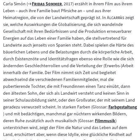
Zum
"
"
Carla Simón (
Fridas Sommer
, 2017) erzählt in ihrem Film aus ihrem
Filmarchiv:
Leben – auch ihre Familie baut Pfirsiche an – und aus ihrer
"
"
Heimatregion, die von der Landwirtschaft geprägt ist. In
Alcarràs
zeigt
sie, welche Auswirkungen die Globalisierung, die sich wandelnde
Gesellschaft mit ihren Bedürfnissen und die Produktion erneuerbarer
Energien auf das Leben einer Familie haben, die stellvertretend für
Landwirte auch jenseits von Spanien steht. Dabei spielen die Härte des
bäuerlichen Lebens und die Belastungen durch die körperliche Arbeit,
durch Existenznöte und Identitätsfragen ebenso eine Rolle wie die sich
ändernden Geschlechterrollen und die Verteilung der (Erwerbs-)Arbeit
innerhalb der Familie. Der Film nimmt sich Zeit und begleitet
abwechselnd die verschiedenen Familienmitglieder, mal die
pubertierende Tochter, die mit Freundinnen einen Tanz einübt, dann
den ältesten Sohn, der sich als Landwirt versteht und keinen Sinn in
seiner Schulausbildung sieht, oder den Großvater, der mit seinem Land
geradezu verwurzelt scheint. In starken Farben (Glossar:
Farbgestaltung
Zum
) und mit bedächtigen, manchmal gar nüchtern wirkenden Bildern,
Inhalt:
deren Ruhe zusätzlich auch musikalisch (Glossar:
Filmmusik
)
Zum
unterstrichen wird, zeigt der Film die Natur und das Leben auf dem
Inhalt:
Land, erschüttert aber, wenn diese Idylle, eine glückliche Kindheit auf