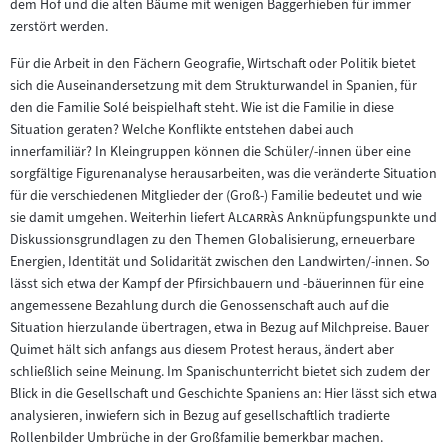
dem Hof und die alten Bäume mit wenigen Baggerhieben für immer
zerstört werden.
Für die Arbeit in den Fächern Geografie, Wirtschaft oder Politik bietet
sich die Auseinandersetzung mit dem Strukturwandel in Spanien, für
den die Familie Solé beispielhaft steht. Wie ist die Familie in diese
Situation geraten? Welche Konflikte entstehen dabei auch
innerfamiliär? In Kleingruppen können die Schüler/-innen über eine
sorgfältige Figurenanalyse herausarbeiten, was die veränderte Situation
für die verschiedenen Mitglieder der (Groß-) Familie bedeutet und wie
"
"
sie damit umgehen. Weiterhin liefert
Alcarràs
Anknüpfungspunkte und
Diskussionsgrundlagen zu den Themen Globalisierung, erneuerbare
Energien, Identität und Solidarität zwischen den Landwirten/-innen. So
lässt sich etwa der Kampf der Pfirsichbauern und -bäuerinnen für eine
angemessene Bezahlung durch die Genossenschaft auch auf die
Situation hierzulande übertragen, etwa in Bezug auf Milchpreise. Bauer
Quimet hält sich anfangs aus diesem Protest heraus, ändert aber
schließlich seine Meinung. Im Spanischunterricht bietet sich zudem der
Blick in die Gesellschaft und Geschichte Spaniens an: Hier lässt sich etwa
analysieren, inwiefern sich in Bezug auf gesellschaftlich tradierte
Rollenbilder Umbrüche in der Großfamilie bemerkbar machen.