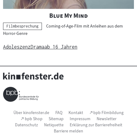
"
"
Blue My Mind
Coming-of-Age-Film mit Anleihen aus dem
Kategorie:
Filmbesprechung
Horror-Genre
Adoleszenz
Drama
ab 16 Jahren
Seitenfußnavigation
(Link
Über kinofenster.de
FAQ
Kontakt
bpb Filmbildung
öffnet
(Link
bpb Shop
Sitemap
Impressum
Newsletter
im
öffnet
Datenschutz
Netiquette
Erklärung zur Barrierefreiheit
neuen
im
Fenster)
Barriere melden
neuen
Fenster)