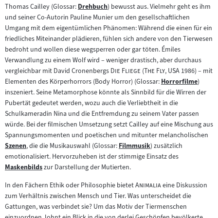
Zum
Thomas Cailley (Glossar:
Drehbuch
) bewusst aus. Vielmehr geht es ihm
Zum
Inhalt:
und seiner Co-Autorin Pauline Munier um den gesellschaftlichen
Inhalt:
Umgang mit dem eigentümlichen Phänomen: Während die einen für ein
friedliches Miteinander plädieren, fühlen sich andere von den Tierwesen
bedroht und wollen diese wegsperren oder gar töten. Émiles
Verwandlung zu einem Wolf wird – weniger drastisch, aber durchaus
"
"
"
"
vergleichbar mit David Cronenbergs
Die Fliege
(
The Fly
, USA 1986) – mit
Elementen des Körperhorrors (Body Horror) (Glossar:
Horrorfilme
)
Zum
inszeniert. Seine Metamorphose könnte als Sinnbild für die Wirren der
Inhalt:
Pubertät gedeutet werden, wozu auch die Verliebtheit in die
Schulkameradin Nina und die Entfremdung zu seinem Vater passen
würde. Bei der filmischen Umsetzung setzt Cailley auf eine Mischung aus
Spannungsmomenten und poetischen und mitunter melancholischen
Szenen
, die die Musikauswahl (Glossar:
Filmmusik
) zusätzlich
Zum
Zum
emotionalisiert. Hervorzuheben ist der stimmige Einsatz des
Inhalt:
Inhalt:
Maskenbilds
zur Darstellung der Mutierten.
Zum
Inhalt:
"
"
In den Fächern Ethik oder Philosophie bietet
Animalia
eine Diskussion
zum Verhältnis zwischen Mensch und Tier. Was unterscheidet die
Gattungen, was verbindet sie? Um das Motiv der Tiermenschen
einzuordnen, lohnt ein Blick in die von derlei Geschöpfen bevölkerte