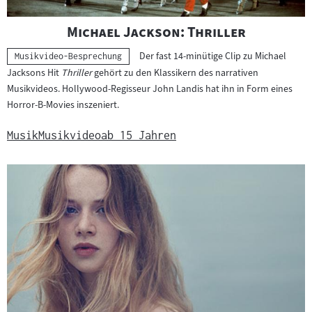
"
"
Michael Jackson: Thriller
Der fast 14-minütige Clip zu Michael
Kategorie:
Musikvideo-Besprechung
Jacksons Hit
Thriller
gehört zu den Klassikern des narrativen
Musikvideos. Hollywood-Regisseur John Landis hat ihn in Form eines
Horror-B-Movies inszeniert.
Musik
Musikvideo
ab 15 Jahren