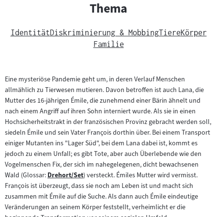
Thema
Identität
Diskriminierung & Mobbing
Tiere
Körper
Familie
Eine mysteriöse Pandemie geht um, in deren Verlauf Menschen
allmählich zu Tierwesen mutieren. Davon betroffen ist auch Lana, die
Mutter des 16-jährigen Émile, die zunehmend einer Bärin ähnelt und
nach einem Angriff auf ihren Sohn interniert wurde. Als sie in einen
Hochsicherheitstrakt in der französischen Provinz gebracht werden soll,
siedeln Émile und sein Vater François dorthin über. Bei einem Transport
einiger Mutanten ins "Lager Süd", bei dem Lana dabei ist, kommt es
jedoch zu einem Unfall; es gibt Tote, aber auch Überlebende wie den
Vogelmenschen Fix, der sich im nahegelegenen, dicht bewachsenen
Wald (Glossar:
Drehort/Set
) versteckt. Émiles Mutter wird vermisst.
Zum
François ist überzeugt, dass sie noch am Leben ist und macht sich
Inhalt:
zusammen mit Émile auf die Suche. Als dann auch Émile eindeutige
Veränderungen an seinem Körper feststellt, verheimlicht er die