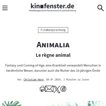
Sprungmarken
Direkt
Direkt
Navigation
zum
zur
Inhalt
Navigation
am
Seitenende
Kategorie:
Filmbesprechung
"
"
Animalia
Le règne animal
Fantasy und Coming-of-Age: eine Krankheit verwandelt Menschen in
tierähnliche Wesen, darunter auch die Mutter des 16-jährigen Émile
Von
Christian Horn
, 09.01.2024
, 2 Minuten zu lesen
Mehr
zum
Author