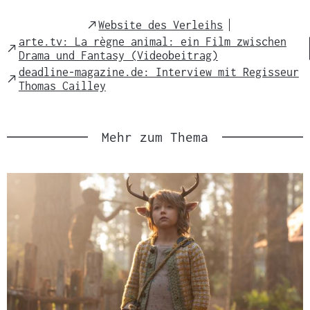
External
Website des Verleihs
Link
arte.tv: La règne animal: ein Film zwischen
External
Drama und Fantasy (Videobeitrag)
Link
deadline-magazine.de: Interview mit Regisseur
External
Thomas Cailley
Link
Mehr zum Thema