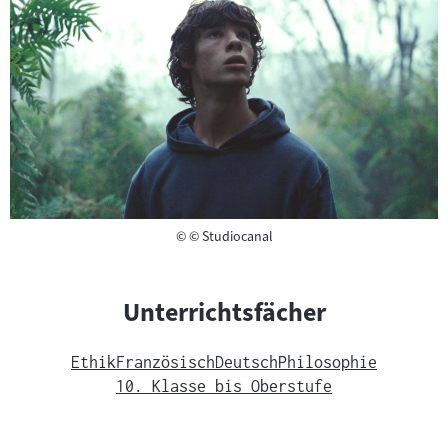
Copyright
©
© Studiocanal
Unterrichtsfächer
Ethik
Französisch
Deutsch
Philosophie
10. Klasse bis Oberstufe