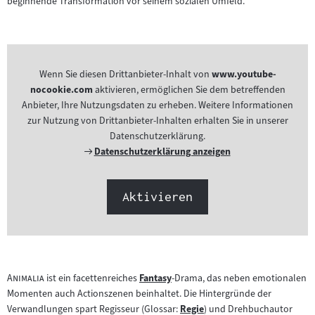
beginnende Transformation vor seinem sozialen Umfeld.
Wenn Sie diesen Drittanbieter-Inhalt von
www.youtube-
nocookie.com
aktivieren, ermöglichen Sie dem betreffenden
Anbieter, Ihre Nutzungsdaten zu erheben. Weitere Informationen
zur Nutzung von Drittanbieter-Inhalten erhalten Sie in unserer
Datenschutzerklärung.
Externer
Datenschutzerklärung anzeigen
Link:
Aktivieren
"
"
Animalia
ist ein facettenreiches
Fantasy
-Drama, das neben emotionalen
Zum
Momenten auch Actionszenen beinhaltet. Die Hintergründe der
Inhalt:
Verwandlungen spart Regisseur (Glossar:
Regie
) und Drehbuchautor