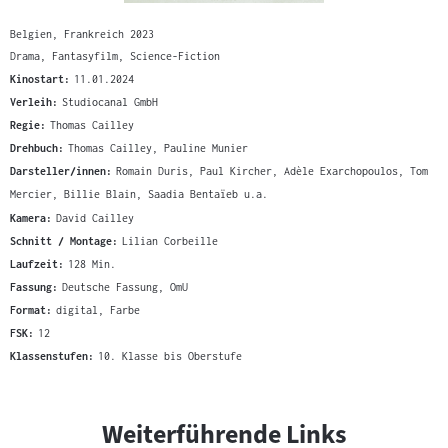
Belgien, Frankreich 2023
Drama, Fantasyfilm, Science-Fiction
Kinostart:
11.01.2024
Verleih:
Studiocanal GmbH
Regie:
Thomas Cailley
Drehbuch:
Thomas Cailley, Pauline Munier
Darsteller/innen:
Romain Duris, Paul Kircher, Adèle Exarchopoulos, Tom
Mercier, Billie Blain, Saadia Bentaïeb u.a.
Kamera:
David Cailley
Schnitt / Montage:
Lilian Corbeille
Laufzeit:
128 Min.
Fassung:
Deutsche Fassung, OmU
Format:
digital, Farbe
FSK:
12
Klassenstufen:
10. Klasse bis Oberstufe
Weiterführende Links