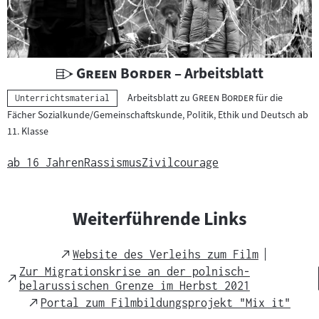
U
"
"
Green Border
– Arbeitsblatt
n
"
"
Arbeitsblatt zu
Green Border
für die
Kategorie:
Unterrichtsmaterial
t
Fächer Sozialkunde/Gemeinschaftskunde, Politik, Ethik und Deutsch ab
e
11. Klasse
r
r
ab 16 Jahren
Rassismus
Zivilcourage
i
c
h
Weiterführende Links
t
s
External
Website des Verleihs zum Film
m
Link
Zur Migrationskrise an der polnisch-
External
a
belarussischen Grenze im Herbst 2021
Link
t
External
Portal zum Filmbildungsprojekt "Mix it"
Link