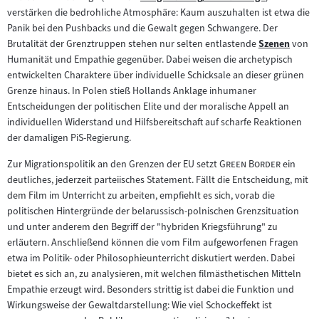
Zum
Inhalt:
verstärken die bedrohliche Atmosphäre: Kaum auszuhalten ist etwa die
Inhalt:
Panik bei den Pushbacks und die Gewalt gegen Schwangere. Der
Brutalität der Grenztruppen stehen nur selten entlastende
Szenen
von
Zum
Humanität und Empathie gegenüber. Dabei weisen die archetypisch
Inhalt:
entwickelten Charaktere über individuelle Schicksale an dieser grünen
Grenze hinaus. In Polen stieß Hollands Anklage inhumaner
Entscheidungen der politischen Elite und der moralische Appell an
individuellen Widerstand und Hilfsbereitschaft auf scharfe Reaktionen
der damaligen PiS-Regierung.
"
"
Zur Migrationspolitik an den Grenzen der EU setzt
Green Border
ein
deutliches, jederzeit parteiisches Statement. Fällt die Entscheidung, mit
dem Film im Unterricht zu arbeiten, empfiehlt es sich, vorab die
politischen Hintergründe der belarussisch-polnischen Grenzsituation
und unter anderem den Begriff der "hybriden Kriegsführung" zu
erläutern. Anschließend können die vom Film aufgeworfenen Fragen
etwa im Politik- oder Philosophieunterricht diskutiert werden. Dabei
bietet es sich an, zu analysieren, mit welchen filmästhetischen Mitteln
Empathie erzeugt wird. Besonders strittig ist dabei die Funktion und
Wirkungsweise der Gewaltdarstellung: Wie viel Schockeffekt ist