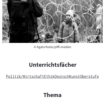
Copyright
©
Agata Kubis/piffl-medien
Unterrichtsfächer
Politik/Wirtschaft
Ethik
Deutsch
Kunst
Oberstufe
Thema