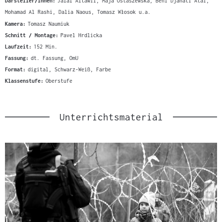
Darsteller/innen:
Jalal Altawil, Maja Ostaszewska, Behi Djanati Atai,
Mohamad Al Rashi, Dalia Naous, Tomasz Włosok u.a.
Kamera:
Tomasz Naumiuk
Schnitt / Montage:
Pavel Hrdlicka
Laufzeit:
152 Min.
Fassung:
dt. Fassung, OmU
Format:
digital, Schwarz-Weiß, Farbe
Klassenstufe:
Oberstufe
Unterrichtsmaterial