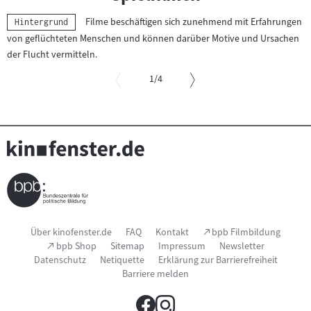
Filme beschäftigen sich zunehmend mit Erfahrungen
Kategorie:
Hintergrund
von geflüchteten Menschen und können darüber Motive und Ursachen
der Flucht vermitteln.
von
1
/4
Slider
überspringen
und
zur
vorgelagerten
Sprungmarke
springen
Seitenfußnavigation
(Link
Über kinofenster.de
FAQ
Kontakt
bpb Filmbildung
öffnet
(Link
bpb Shop
Sitemap
Impressum
Newsletter
im
öffnet
Datenschutz
Netiquette
Erklärung zur Barrierefreiheit
neuen
im
Fenster)
Barriere melden
neuen
Fenster)