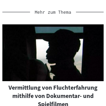
e
r
i
Mehr zum Thema
a
l
Slider
:
überspringen
und
zur
nächsten
Sprungmarke
springen
Vermittlung von Fluchterfahrung
mithilfe von Dokumentar- und
Spielfilmen