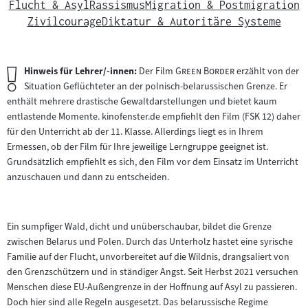
Flucht & Asyl
Rassismus
Migration & Postmigration
Zivilcourage
Diktatur & Autoritäre Systeme
Wichtiger
"
"
Hinweis für Lehrer/-innen:
Der Film
Green Border
erzählt von der
Hinweis:
Situation Geflüchteter an der polnisch-belarussischen Grenze. Er
enthält mehrere drastische Gewaltdarstellungen und bietet kaum
entlastende Momente. kinofenster.de empfiehlt den Film (FSK 12) daher
für den Unterricht ab der 11. Klasse. Allerdings liegt es in Ihrem
Ermessen, ob der Film für Ihre jeweilige Lerngruppe geeignet ist.
Grundsätzlich empfiehlt es sich, den Film vor dem Einsatz im Unterricht
anzuschauen und dann zu entscheiden.
Ein sumpfiger Wald, dicht und unüberschaubar, bildet die Grenze
zwischen Belarus und Polen. Durch das Unterholz hastet eine syrische
Familie auf der Flucht, unvorbereitet auf die Wildnis, drangsaliert von
den Grenzschützern und in ständiger Angst. Seit Herbst 2021 versuchen
Menschen diese EU-Außengrenze in der Hoffnung auf Asyl zu passieren.
Doch hier sind alle Regeln ausgesetzt. Das belarussische Regime