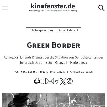
Sprungmarken
Direkt
Direkt
Navigation
zum
zur
Inhalt
Navigation
am
Seitenende
Kategorie:
Filmbesprechung + Arbeitsblatt
"
"
Green Border
Agnieszka Hollands Drama über die Situation von Geflüchteten an der
belarussisch-polnischen Grenze im Herbst 2021
Von
Karl-Leontin Beger
, 30.01.2024
, 3 Minuten zu lesen
Mehr
zum
Author