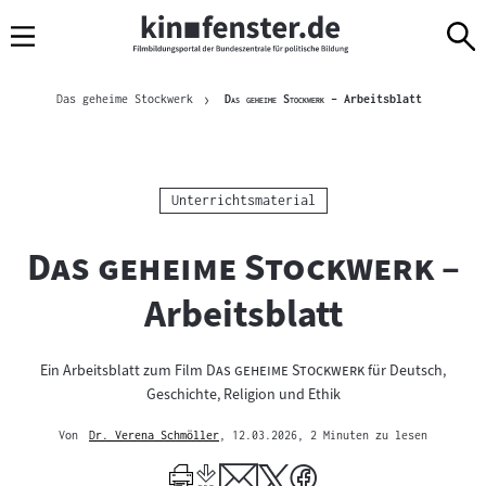
Sprungmarken
Direkt
Direkt
Navigation
zum
zur
Inhalt
Navigation
Brotkrümelnavigation
am
Aktuelle Sei
"
"
Das geheime Stockwerk
Das geheime Stockwerk
– Arbeitsblatt
Seitenende
Kategorie:
Unterrichtsmaterial
"
"
Das geheime Stockwerk
–
Arbeitsblatt
"
"
Ein Arbeitsblatt zum Film
Das geheime Stockwerk
für Deutsch,
Geschichte, Religion und Ethik
Von
Dr. Verena Schmöller
, 12.03.2026
, 2 Minuten zu lesen
Mehr
zum
Author