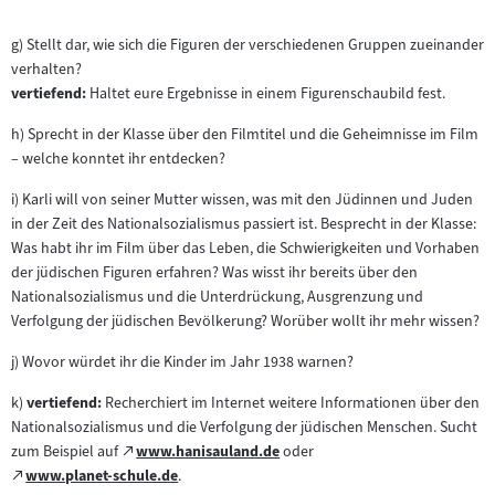
g) Stellt dar, wie sich die Figuren der verschiedenen Gruppen zueinander
verhalten?
vertiefend:
Haltet eure Ergebnisse in einem Figurenschaubild fest.
h) Sprecht in der Klasse über den Filmtitel und die Geheimnisse im Film
– welche konntet ihr entdecken?
i) Karli will von seiner Mutter wissen, was mit den Jüdinnen und Juden
in der Zeit des Nationalsozialismus passiert ist. Besprecht in der Klasse:
Was habt ihr im Film über das Leben, die Schwierigkeiten und Vorhaben
der jüdischen Figuren erfahren? Was wisst ihr bereits über den
Nationalsozialismus und die Unterdrückung, Ausgrenzung und
Verfolgung der jüdischen Bevölkerung? Worüber wollt ihr mehr wissen?
j) Wovor würdet ihr die Kinder im Jahr 1938 warnen?
k)
vertiefend:
Recherchiert im Internet weitere Informationen über den
Nationalsozialismus und die Verfolgung der jüdischen Menschen. Sucht
Zum
zum Beispiel auf
www.hanisauland.de
oder
(öffnet
Zum
externen
www.planet-schule.de
.
(öffnet
im