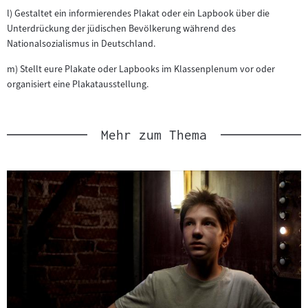
externen
Inhalt:
im
neuen
l) Gestaltet ein informierendes Plakat oder ein Lapbook über die
Inhalt:
neuen
Tab)
Unterdrückung der jüdischen Bevölkerung während des
Tab)
Nationalsozialismus in Deutschland.
m) Stellt eure Plakate oder Lapbooks im Klassenplenum vor oder
organisiert eine Plakatausstellung.
Mehr zum Thema