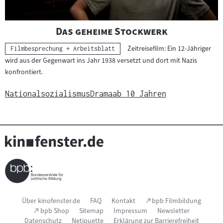
"
"
Das geheime Stockwerk
Zeitreisefilm: Ein 12-Jähriger
Kategorie:
Filmbesprechung + Arbeitsblatt
wird aus der Gegenwart ins Jahr 1938 versetzt und dort mit Nazis
konfrontiert.
Nationalsozialismus
Drama
ab 10 Jahren
Seitenfußnavigation
(Link
Über kinofenster.de
FAQ
Kontakt
bpb Filmbildung
öffnet
(Link
bpb Shop
Sitemap
Impressum
Newsletter
im
öffnet
Datenschutz
Netiquette
Erklärung zur Barrierefreiheit
neuen