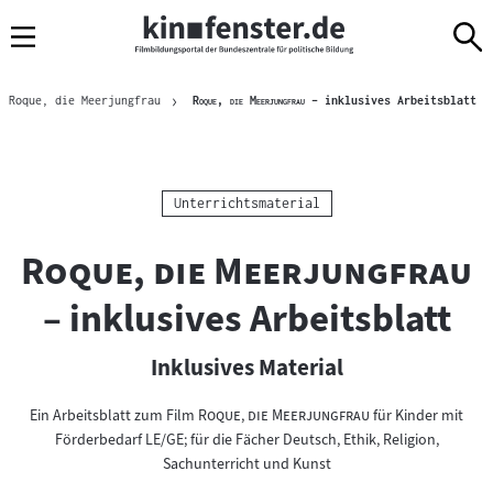
Sprungmarken
Direkt
Direkt
Navigation
zum
zur
Inhalt
Navigation
Brotkrümelnavigation
am
Akt
"
"
Roque, die Meerjungfrau
Roque, die Meerjungfrau
– inklusives Arbeitsblatt
Seitenende
Kategorie:
Unterrichtsmaterial
"
"
Roque, die Meerjungfrau
– inklusives Arbeitsblatt
Inklusives Material
"
"
Ein Arbeitsblatt zum Film
Roque, die Meerjungfrau
für Kinder mit
Förderbedarf LE/GE; für die Fächer Deutsch, Ethik, Religion,
Sachunterricht und Kunst