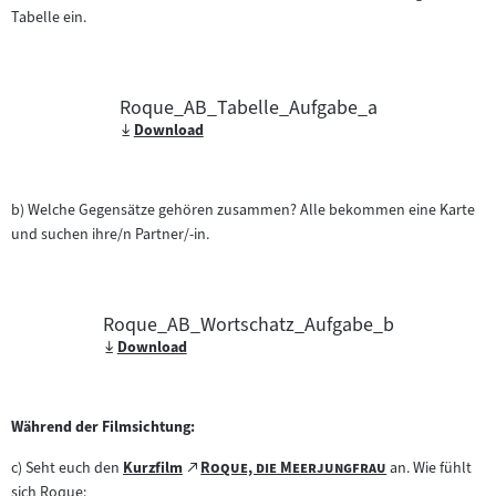
Tabelle ein.
Roque_AB_Tabelle_Aufgabe_a
Download
b) Welche Gegensätze gehören zusammen? Alle bekommen eine Karte
und suchen ihre/n Partner/-in.
Roque_AB_Wortschatz_Aufgabe_b
Download
Während der Filmsichtung:
Zum
"
"
c) Seht euch den
Kurzfilm
Roque, die Meerjungfrau
an. Wie fühlt
Zum
(öffnet
externen
sich Roque: