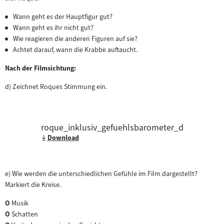
Inhalt:
im
Inhalt:
neuen
Wann geht es der Hauptfigur gut?
Tab)
Wann geht es ihr nicht gut?
Wie reagieren die anderen Figuren auf sie?
Achtet darauf, wann die Krabbe auftaucht.
Nach der Filmsichtung:
d) Zeichnet Roques Stimmung ein.
roque_inklusiv_gefuehlsbarometer_d
Download
e) Wie werden die unterschiedlichen Gefühle im Film dargestellt?
Markiert die Kreise.
O
Musik
O
Schatten