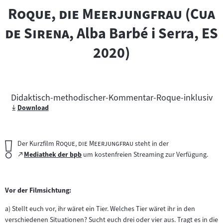
"
"
"
Roque, die Meerjungfrau
(
Cua
"
de Sirena
, Alba Barbé i Serra, ES
2020)
Didaktisch-methodischer-Kommentar-Roque-inklusiv
Download
Wichtiger
"
"
Der Kurzfilm
Roque, die Meerjungfrau
steht in der
Hinweis:
Zum
Mediathek der bpb
um kostenfreien Streaming zur Verfügung.
(öffnet
externen
im
Inhalt:
neuen
Vor der Filmsichtung:
Tab)
a) Stellt euch vor, ihr wäret ein Tier. Welches Tier wäret ihr in den
verschiedenen Situationen? Sucht euch drei oder vier aus. Tragt es in die