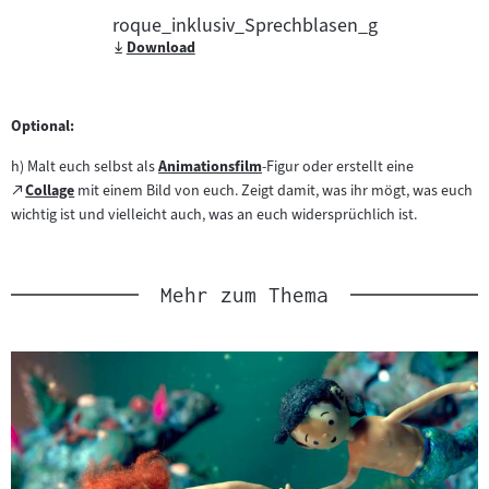
roque_inklusiv_Sprechblasen_g
Download
Optional:
h) Malt euch selbst als
Animationsfilm
-Figur oder erstellt eine
Zum
Zum
Collage
mit einem Bild von euch. Zeigt damit, was ihr mögt, was euch
(öffnet
Inhalt:
externen
wichtig ist und vielleicht auch, was an euch widersprüchlich ist.
im
Inhalt:
neuen
Tab)
Mehr zum Thema