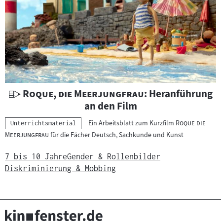
U
"
"
Roque, die Meerjungfrau
: Heranführung
n
an den Film
t
"
Ein Arbeitsblatt zum Kurzfilm
Roque die
Kategorie:
Unterrichtsmaterial
e
"
Meerjungfrau
für die Fächer Deutsch, Sachkunde und Kunst
r
r
7 bis 10 Jahre
Gender & Rollenbilder
i
Diskriminierung & Mobbing
c
h
t
s