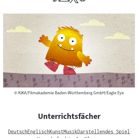
Copyright
©
KiKA/Filmakademie Baden-Württemberg GmbH/Eagle Eye
Unterrichtsfächer
Deutsch
Englisch
Kunst
Musik
Darstellendes Spiel