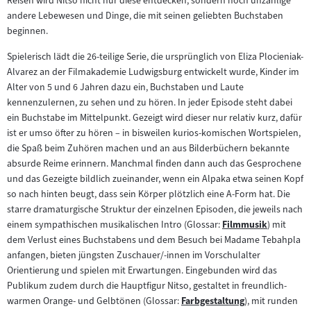
Reisen wird Nitso nicht nur diese entdecken, sondern noch unzählige
andere Lebewesen und Dinge, die mit seinen geliebten Buchstaben
beginnen.
Spielerisch lädt die 26-teilige Serie, die ursprünglich von Eliza Plocieniak-
Alvarez an der Filmakademie Ludwigsburg entwickelt wurde, Kinder im
Alter von 5 und 6 Jahren dazu ein, Buchstaben und Laute
kennenzulernen, zu sehen und zu hören. In jeder Episode steht dabei
ein Buchstabe im Mittelpunkt. Gezeigt wird dieser nur relativ kurz, dafür
ist er umso öfter zu hören – in bisweilen kurios-komischen Wortspielen,
die Spaß beim Zuhören machen und an aus Bilderbüchern bekannte
absurde Reime erinnern. Manchmal finden dann auch das Gesprochene
und das Gezeigte bildlich zueinander, wenn ein Alpaka etwa seinen Kopf
so nach hinten beugt, dass sein Körper plötzlich eine A-Form hat. Die
starre dramaturgische Struktur der einzelnen Episoden, die jeweils nach
einem sympathischen musikalischen Intro (Glossar:
Filmmusik
) mit
Zum
dem Verlust eines Buchstabens und dem Besuch bei Madame Tebahpla
Inhalt:
anfangen, bieten jüngsten Zuschauer/-innen im Vorschulalter
Orientierung und spielen mit Erwartungen. Eingebunden wird das
Publikum zudem durch die Hauptfigur Nitso, gestaltet in freundlich-
warmen Orange- und Gelbtönen (Glossar:
Farbgestaltung
), mit runden
Zum