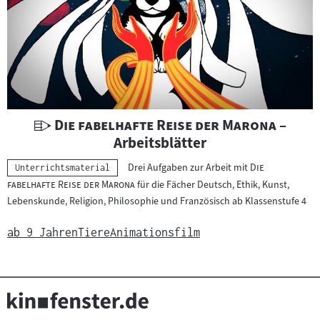
U
"
"
Die fabelhafte Reise der Marona
–
n
Arbeitsblätter
t
"
Drei Aufgaben zur Arbeit mit
Die
Kategorie:
Unterrichtsmaterial
e
"
fabelhafte Reise der Marona
für die Fächer Deutsch, Ethik, Kunst,
r
Lebenskunde, Religion, Philosophie und Französisch ab Klassenstufe 4
r
i
ab 9 Jahren
Tiere
Animationsfilm
c
h
t
s