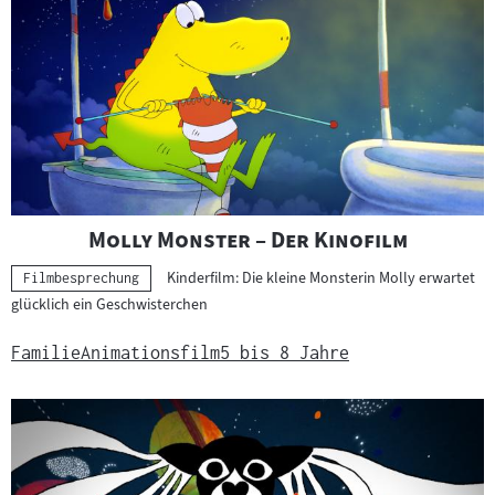
"
"
Molly Monster – Der Kinofilm
Kinderfilm: Die kleine Monsterin Molly erwartet
Kategorie:
Filmbesprechung
glücklich ein Geschwisterchen
Familie
Animationsfilm
5 bis 8 Jahre