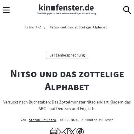
Sprungmarken
Direkt
Direkt
Navigation
zum
zur
Inhalt
Navigation
Brotkrümelnavigation
am
Aktuelle Seite
Filme A-Z
Nitso und das zottelige Alphabet
Seitenende
Kategorie:
Serienbesprechung
"
Nitso und das zottelige
"
Alphabet
Verrückt nach Buchstaben: Das Zottelmonster Nitso erklärt Kindern das
ABC – auf Deutsch und Englisch.
Von
Stefan Stiletto
, 10.10.2024
, 2 Minuten zu lesen
Mehr
zum
Author