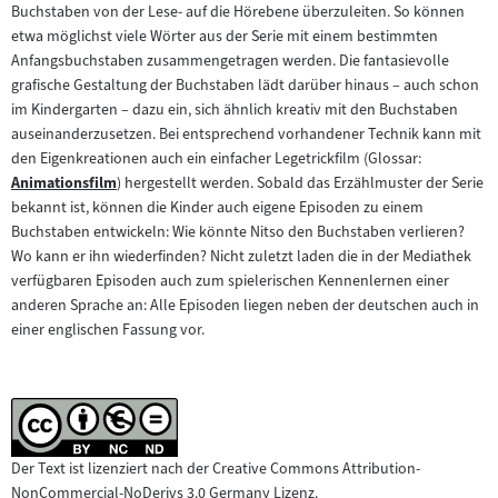
Buchstaben von der Lese- auf die Hörebene überzuleiten. So können
etwa möglichst viele Wörter aus der Serie mit einem bestimmten
Anfangsbuchstaben zusammengetragen werden. Die fantasievolle
grafische Gestaltung der Buchstaben lädt darüber hinaus – auch schon
im Kindergarten – dazu ein, sich ähnlich kreativ mit den Buchstaben
auseinanderzusetzen. Bei entsprechend vorhandener Technik kann mit
den Eigenkreationen auch ein einfacher Legetrickfilm (Glossar:
Animationsfilm
) hergestellt werden. Sobald das Erzählmuster der Serie
Zum
bekannt ist, können die Kinder auch eigene Episoden zu einem
Inhalt:
Buchstaben entwickeln: Wie könnte Nitso den Buchstaben verlieren?
Wo kann er ihn wiederfinden? Nicht zuletzt laden die in der Mediathek
verfügbaren Episoden auch zum spielerischen Kennenlernen einer
anderen Sprache an: Alle Episoden liegen neben der deutschen auch in
einer englischen Fassung vor.
Der Text ist lizenziert nach der Creative Commons Attribution-
NonCommercial-NoDerivs 3.0 Germany Lizenz.