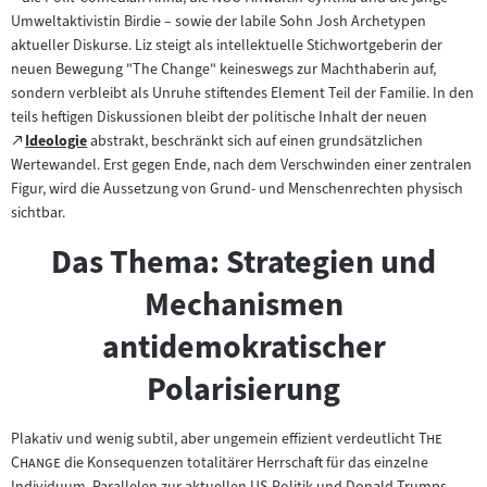
Umweltaktivistin Birdie – sowie der labile Sohn Josh Archetypen
aktueller Diskurse. Liz steigt als intellektuelle Stichwortgeberin der
neuen Bewegung "The Change" keineswegs zur Machthaberin auf,
sondern verbleibt als Unruhe stiftendes Element Teil der Familie. In den
teils heftigen Diskussionen bleibt der politische Inhalt der neuen
Zum
Ideologie
abstrakt, beschränkt sich auf einen grundsätzlichen
(öffnet
externen
Wertewandel. Erst gegen Ende, nach dem Verschwinden einer zentralen
im
Inhalt:
Figur, wird die Aussetzung von Grund- und Menschenrechten physisch
neuen
sichtbar.
Tab)
Das Thema: Strategien und
Mechanismen
antidemokratischer
Polarisierung
"
Plakativ und wenig subtil, aber ungemein effizient verdeutlicht
The
"
Change
die Konsequenzen totalitärer Herrschaft für das einzelne
Individuum. Parallelen zur aktuellen US-Politik und Donald Trumps