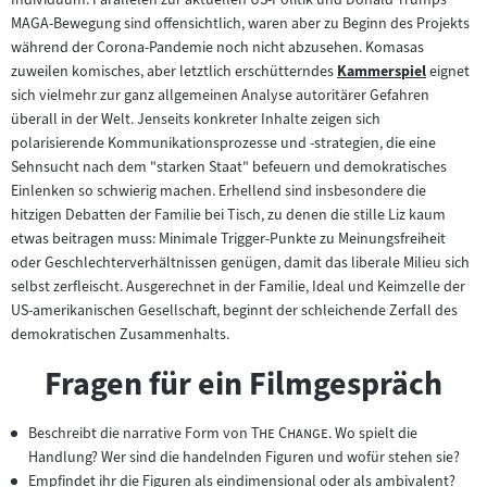
MAGA-Bewegung sind offensichtlich, waren aber zu Beginn des Projekts
während der Corona-Pandemie noch nicht abzusehen. Komasas
zuweilen komisches, aber letztlich erschütterndes
Kammerspiel
eignet
Zum
sich vielmehr zur ganz allgemeinen Analyse autoritärer Gefahren
Inhalt:
überall in der Welt. Jenseits konkreter Inhalte zeigen sich
polarisierende Kommunikationsprozesse und -strategien, die eine
Sehnsucht nach dem "starken Staat" befeuern und demokratisches
Einlenken so schwierig machen. Erhellend sind insbesondere die
hitzigen Debatten der Familie bei Tisch, zu denen die stille Liz kaum
etwas beitragen muss: Minimale Trigger-Punkte zu Meinungsfreiheit
oder Geschlechterverhältnissen genügen, damit das liberale Milieu sich
selbst zerfleischt. Ausgerechnet in der Familie, Ideal und Keimzelle der
US-amerikanischen Gesellschaft, beginnt der schleichende Zerfall des
demokratischen Zusammenhalts.
Fragen für ein Filmgespräch
"
"
Beschreibt die narrative Form von
The Change
. Wo spielt die
Handlung? Wer sind die handelnden Figuren und wofür stehen sie?
Empfindet ihr die Figuren als eindimensional oder als ambivalent?