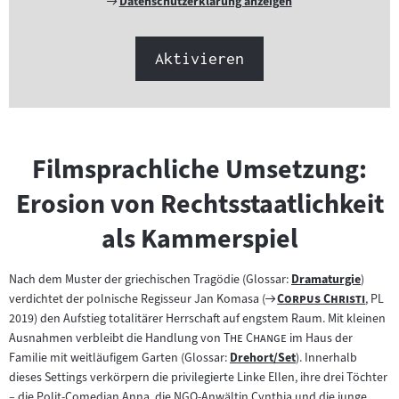
Externer
Datenschutzerklärung anzeigen
Link:
Aktivieren
Filmsprachliche Umsetzung:
Erosion von Rechtsstaatlichkeit
als Kammerspiel
Nach dem Muster der griechischen Tragödie (Glossar:
Dramaturgie
)
Zum
Zum
"
"
verdichtet der polnische Regisseur Jan Komasa (
Corpus Christi
, PL
Inhalt:
Filmarchiv:
2019) den Aufstieg totalitärer Herrschaft auf engstem Raum. Mit kleinen
"
"
Ausnahmen verbleibt die Handlung von
The Change
im Haus der
Familie mit weitläufigem Garten (Glossar:
Drehort/Set
). Innerhalb
Zum
dieses Settings verkörpern die privilegierte Linke Ellen, ihre drei Töchter
Inhalt:
– die Polit-Comedian Anna, die NGO-Anwältin Cynthia und die junge