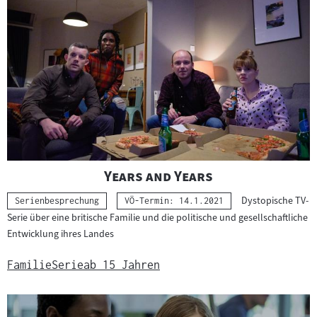
"
"
Years and Years
Dystopische TV-
Kategorie:
Serienbesprechung
VÖ-Termin: 14.1.2021
Serie über eine britische Familie und die politische und gesellschaftliche
Entwicklung ihres Landes
Familie
Serie
ab 15 Jahren