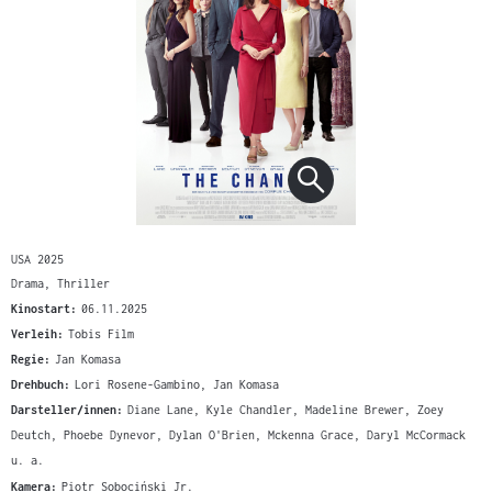
USA 2025
Drama, Thriller
Kinostart:
06.11.2025
Verleih:
Tobis Film
Regie:
Jan Komasa
Drehbuch:
Lori Rosene-Gambino, Jan Komasa
Darsteller/innen:
Diane Lane, Kyle Chandler, Madeline Brewer, Zoey
Deutch, Phoebe Dynevor, Dylan O'Brien, Mckenna Grace, Daryl McCormack
u. a.
Kamera:
Piotr Sobociński Jr.