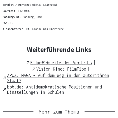
Schnitt / Montage:
Michał Czarnecki
Laufzeit:
112 Min.
Fassung:
Dt. Fassung, OmU
FSK:
12
Klassenstufen:
10. Klasse bis Oberstufe
Weiterführende Links
External
Film-Webseite des Verleihs
Link
External
Vision Kino: FilmTipp
Link
APUZ: MAGA – Auf dem Weg in den autoritären
External
Staat?
Link
bpb.de: Antidemokratische Positionen und
External
Einstellungen in Schulen
Link
Mehr zum Thema