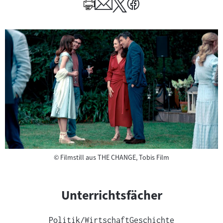
Author
Copyright
©
Filmstill aus THE CHANGE, Tobis Film
Unterrichtsfächer
Politik/Wirtschaft
Geschichte