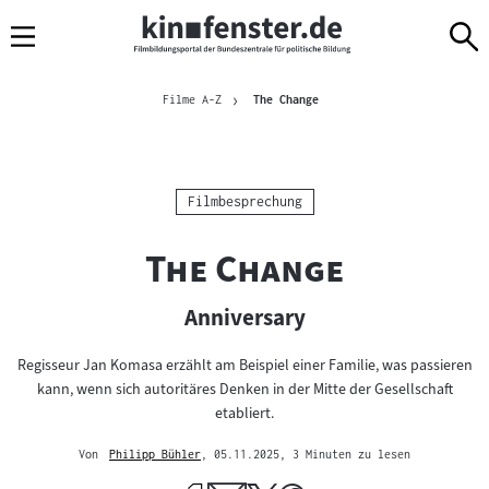
Sprungmarken
Direkt
Direkt
Navigation
zum
zur
Inhalt
Navigation
Brotkrümelnavigation
am
Aktuelle Seite
Filme A-Z
The Change
Seitenende
Kategorie:
Filmbesprechung
"
"
The Change
Anniversary
Regisseur Jan Komasa erzählt am Beispiel einer Familie, was passieren
kann, wenn sich autoritäres Denken in der Mitte der Gesellschaft
etabliert.
Von
Philipp Bühler
, 05.11.2025
, 3 Minuten zu lesen
Mehr
zum