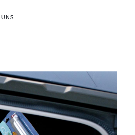
"
 uns