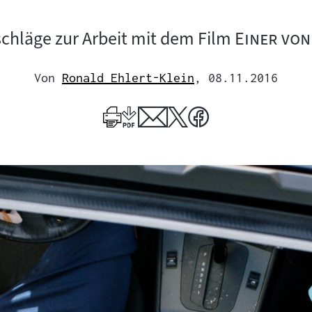
"
chläge zur Arbeit mit dem Film
Einer von
Von
Ronald Ehlert-Klein
, 08.11.2016
Mehr
zum
Author