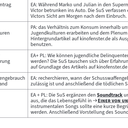
ntrag
EA: Während Marko und Julian in den Superma
Victor betrunken ins Auto. Die SuS verfassen
Victors Sicht am Morgen nach dem Einbruch.
PA: das Verhältnis zum Konsum innerhalb unt
uren
Jugendkulturen erarbeiten und dem Plenum 
Hintergrundartikel auf kinofenster.de als A
benutzen.
EA+ PL: Wie können jugendliche Delinquenten/
erung
werden? Die SuS tauschen sich über Erfahru
auf Grundlage des Artikels auf kinofenster.d
engebrauch
EA: recherchieren, wann der Schusswaffenge
land
zulässig ist und anschließend die tödlichen 
EA + PL: Die SuS ergänzen den
Soundtrack
un
Zum
Zum
"
aus, die das Lebensgefühl in
Einer von u
Inhalt:
Filmarchiv:
instrumentalen Songs sollte eine kurze Be
werden. Anschließend Vorstellung des Soun