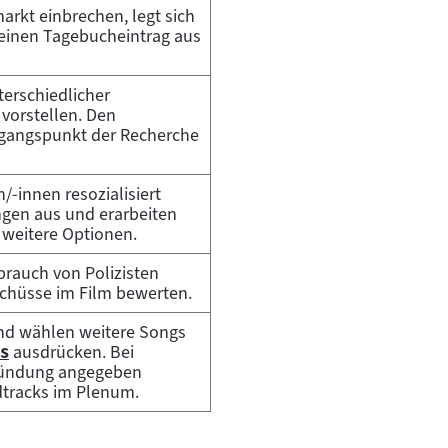
rkt einbrechen, legt sich
 einen Tagebucheintrag aus
erschiedlicher
vorstellen. Den
usgangspunkt der Recherche
-innen resozialisiert
ngen aus und erarbeiten
e weitere Optionen.
brauch von Polizisten
Schüsse im Film bewerten.
d wählen weitere Songs
"
ns
ausdrücken. Bei
gründung angegeben
dtracks im Plenum.