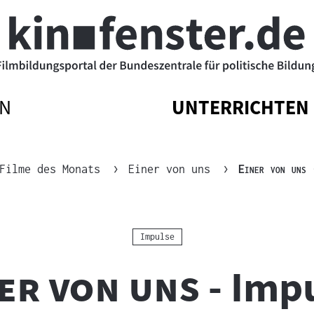
N
UNTERRICHTEN
ATIONSMENÜ
ATIONSMENÜ
NAVIGATIONSM
NAVIGATIONSM
N
SSEN
ÖFFNEN
SCHLIESSEN
"
"
Filme des Monats
Einer von uns
Einer von uns
-
Kategorie:
Impulse
"
er von uns
- Imp