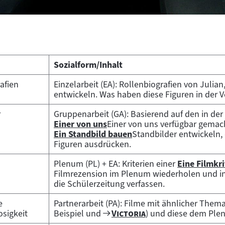
Sozialform/Inhalt
afien
Einzelarbeit (EA): Rollenbiografien von Julian
entwickeln. Was haben diese Figuren in der V
r
Gruppenarbeit (GA): Basierend auf den in d
Einer von uns
Einer von uns verfügbar gema
Zum
Ein Standbild bauen
Standbilder entwickeln, 
Inhalt:
Zum
Figuren ausdrücken.
Inhalt:
Plenum (PL) + EA: Kriterien einer
Eine Filmkri
Zum
Filmrezension im Plenum wiederholen und in E
Inhalt:
die Schülerzeitung verfassen.
e
Partnerarbeit (PA): Filme mit ähnlicher Them
Zum
"
"
osigkeit
Beispiel und
Victoria
) und diese dem Plen
Filmarchiv: