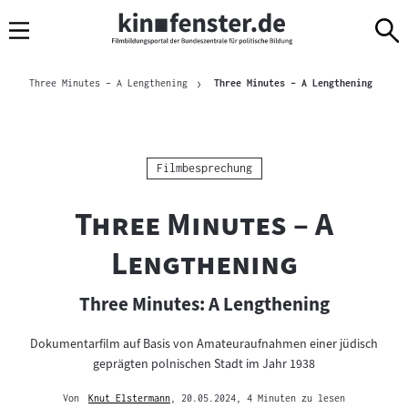
Sprungmarken
Direkt
Direkt
Navigation
zum
zur
Inhalt
Navigation
Brotkrümelnavigation
am
Aktuelle
Three Minutes – A Lengthening
Three Minutes – A Lengthening
Seitenende
Kategorie:
Filmbesprechung
"
Three Minutes – A
"
Lengthening
Three Minutes: A Lengthening
Dokumentarfilm auf Basis von Amateuraufnahmen einer jüdisch
geprägten polnischen Stadt im Jahr 1938
Von
Knut Elstermann
, 20.05.2024
, 4 Minuten zu lesen