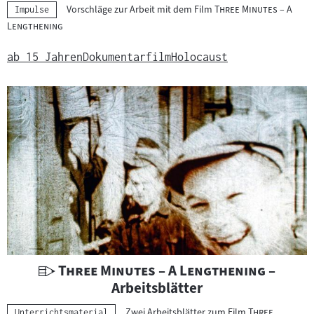
n
"
Vorschläge zur Arbeit mit dem Film
Three Minutes – A
Kategorie:
Impulse
t
"
Lengthening
e
r
ab 15 Jahren
Dokumentarfilm
Holocaust
r
i
c
h
t
s
m
a
t
e
r
i
U
"
"
Three Minutes – A Lengthening
–
a
n
Arbeitsblätter
l
t
"
Zwei Arbeitsblätter zum Film
Three
Kategorie:
Unterrichtsmaterial