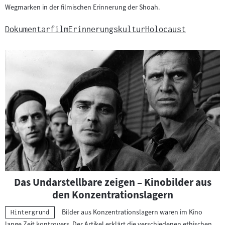
Wegmarken in der filmischen Erinnerung der Shoah.
Dokumentarfilm
Erinnerungskultur
Holocaust
Das Undarstellbare zeigen – Kinobilder aus
den Konzentrationslagern
Bilder aus Konzentrationslagern waren im Kino
Kategorie:
Hintergrund
lange Zeit kontrovers. Der Artikel erklärt die verschiedenen ethischen