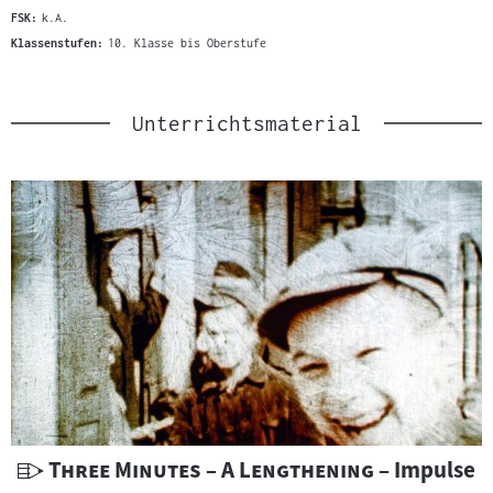
FSK:
k.A.
Klassenstufen:
10. Klasse bis Oberstufe
Unterrichtsmaterial
U
"
"
Three Minutes – A Lengthening
– Impulse