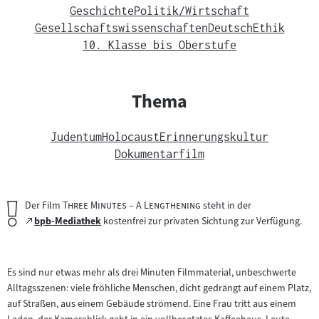
Geschichte
Politik/Wirtschaft
Gesellschaftswissenschaften
Deutsch
Ethik
10. Klasse bis Oberstufe
Thema
Judentum
Holocaust
Erinnerungskultur
Dokumentarfilm
Wichtiger
"
"
Der Film
Three Minutes – A Lengthening
steht in der
Hinweis:
Zum
bpb-Mediathek
kostenfrei zur privaten Sichtung zur Verfügung.
(öffnet
externen
im
Inhalt:
neuen
Es sind nur etwas mehr als drei Minuten Filmmaterial, unbeschwerte
Tab)
Alltagsszenen: viele fröhliche Menschen, dicht gedrängt auf einem Platz,
auf Straßen, aus einem Gebäude strömend. Eine Frau tritt aus einem