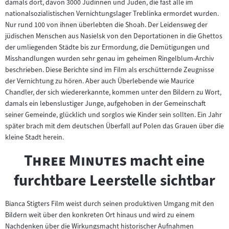
damals dort, davon 3000 Jüdinnen und Juden, die fast alle im
nationalsozialistischen Vernichtungslager Treblinka ermordet wurden.
Nur rund 100 von ihnen überlebten die Shoah. Der Leidensweg der
jüdischen Menschen aus Nasielsk von den Deportationen in die Ghettos
der umliegenden Städte bis zur Ermordung, die Demütigungen und
Misshandlungen wurden sehr genau im geheimen Ringelblum-Archiv
beschrieben. Diese Berichte sind im Film als erschütternde Zeugnisse
der Vernichtung zu hören. Aber auch Überlebende wie Maurice
Chandler, der sich wiedererkannte, kommen unter den Bildern zu Wort,
damals ein lebenslustiger Junge, aufgehoben in der Gemeinschaft
seiner Gemeinde, glücklich und sorglos wie Kinder sein sollten. Ein Jahr
später brach mit dem deutschen Überfall auf Polen das Grauen über die
kleine Stadt herein.
"
"
Three Minutes
macht eine
furchtbare Leerstelle sichtbar
Bianca Stigters Film weist durch seinen produktiven Umgang mit den
Bildern weit über den konkreten Ort hinaus und wird zu einem
Nachdenken über die Wirkungsmacht historischer Aufnahmen