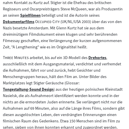
nahm Kontakt zu Kurtz auf. Stigter ist die Ehefrau des britischen
Regisseurs und Oscarpreisträgers Steve McQueen, war als Produzentin
an seinen
Spielfilmen
beteiligt und ist die Autorin seines
Zum
"
"
Dokumentarfilms
Occupied City
(UK/NL/USA 2003) über das von den
Zum
Inhalt:
Nazis besetzte Amsterdam. Mit Glenn Kurtz hat sie aus dem
Inhalt:
dreiminütigem Filmdokument einen klugen und sehr berührenden
Filmessay geschaffen, eine Verlängerung der kurzen aufgenommenen
Zeit, "A Lengthening" wie es im Originaltitel heißt.
"
"
Three Minutes
arbeitet, bis auf ein 3D-Modell des
Drehortes
,
Zum
ausschließlich mit dem Ausgangsmaterial, verdichtet und verfremdet
Inhalt:
die Aufnahmen, fährt vor und zurück, hebt Gesichter und
Menschengruppen heraus, hält den Film an. Unter Bilder des
Marktplatzes legt Stigter Geräusche (Glossar:
Tongestaltung-Sound Design
) aus der heutigen polnischen Kleinstadt
Zum
Nasielsk, die als Aufnahmeort identifiziert werden konnte und in der
Inhalt:
nichts an die ermordeten Juden erinnerte. Sie verlängert nicht nur die
Aufnahmen auf 69 Minuten, also auf die Länge ihres Films, sondern gibt
diesen ausgelöschten Leben, den verdrängten Erinnerungen einen
filmischen Raum des Gedenkens. Etwa 150 Menschen sind im Film zu
sehen, sieben von ihnen konnten erkannt und zugeordnet werden.