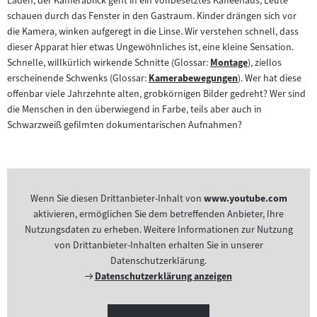
Laden, der Kamerablick geht in ein vollbesetztes Kaffeehaus, Leute
schauen durch das Fenster in den Gastraum. Kinder drängen sich vor
die Kamera, winken aufgeregt in die Linse. Wir verstehen schnell, dass
dieser Apparat hier etwas Ungewöhnliches ist, eine kleine Sensation.
Schnelle, willkürlich wirkende Schnitte (Glossar:
Montage
), ziellos
Zum
erscheinende Schwenks (Glossar:
Kamerabewegungen
). Wer hat diese
Zum
Inhalt:
offenbar viele Jahrzehnte alten, grobkörnigen Bilder gedreht? Wer sind
Inhalt:
die Menschen in den überwiegend in Farbe, teils aber auch in
Schwarzweiß gefilmten dokumentarischen Aufnahmen?
Wenn Sie diesen Drittanbieter-Inhalt von
www.youtube.com
aktivieren, ermöglichen Sie dem betreffenden Anbieter, Ihre
Nutzungsdaten zu erheben. Weitere Informationen zur Nutzung
von Drittanbieter-Inhalten erhalten Sie in unserer
Datenschutzerklärung.
Externer
Datenschutzerklärung anzeigen
Link: