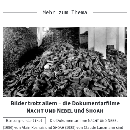
Mehr zum Thema
"
Bilder trotz allem – die Dokumentarfilme
"
"
"
Nacht und Nebel
und
Shoah
"
"
Die Dokumentarfilme
Nacht und Nebel
Kategorie:
Hintergrundartikel
"
"
(1956) von Alain Resnais und
Shoah
(1985) von Claude Lanzmann sind