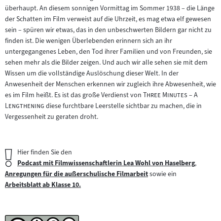
überhaupt. An diesem sonnigen Vormittag im Sommer 1938 – die Länge
der Schatten im Film verweist auf die Uhrzeit, es mag etwa elf gewesen
sein – spüren wir etwas, das in den unbeschwerten Bildern gar nicht zu
finden ist. Die wenigen Überlebenden erinnern sich an ihr
untergegangenes Leben, den Tod ihrer Familien und von Freunden, sie
sehen mehr als die Bilder zeigen. Und auch wir alle sehen sie mit dem
Wissen um die vollständige Auslöschung dieser Welt. In der
Anwesenheit der Menschen erkennen wir zugleich ihre Abwesenheit, wie
"
es im Film heißt. Es ist das große Verdienst von
Three Minutes – A
"
Lengthening
diese furchtbare Leerstelle sichtbar zu machen, die in
Vergessenheit zu geraten droht.
Wichtiger
Hier finden Sie den
Hinweis:
Podcast mit Filmwissenschaftlerin Lea Wohl von Haselberg
,
Zum
Anregungen für die außerschulische Filmarbeit
sowie ein
Zum
Inhalt:
Arbeitsblatt ab Klasse 10.
Inhalt:
Zum
Inhalt: