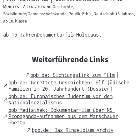
:
e
"
Minutes – A Lengthening
Geschichte,
r
Sozialkunde/Gemeinschaftskunde, Politik, Ethik, Deutsch ab 15 Jahren,
r
ab 10. Klasse
i
c
ab 15 Jahren
Dokumentarfilm
Holocaust
h
t
s
Weiterführende Links
m
a
External
bpb.de: Sichtungslink zum Film
t
Link
bpb.de: Gerettete Geschichten: Elf jüdische
External
e
Familien im 20. Jahrhundert (Dossier)
Link
r
bpb.de: Europäisches Judentum vor dem
External
Nationalsozialismus
i
Link
bpb-Mediathek: Dokumentarfilm über NS-
a
External
Propaganda-Aufnahmen aus dem Warschauer
l
Link
Ghetto
:
External
bpb.de: Das Ringelblum-Archiv
Link