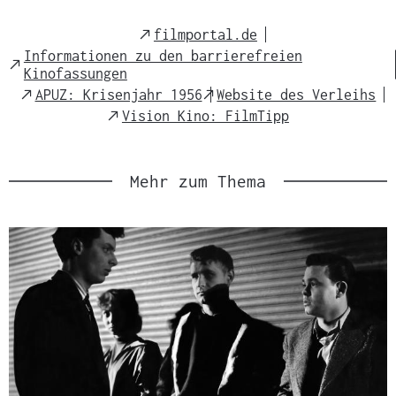
External
filmportal.de
Link
Informationen zu den barrierefreien
External
Kinofassungen
Link
External
External
APUZ: Krisenjahr 1956
Website des Verleihs
Link
Link
External
Vision Kino: FilmTipp
Link
Mehr zum Thema