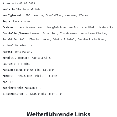
Kinostart:
01.03.2018
Verleih:
Studiocanal GmbH
Verfügbarkeit:
ZDF, amazon, GooglePlay, maxdome, iTunes
Regie:
Lars Kraume
Drehbuch:
Lars Kraume, nach dem gleichnamigen Buch von Dietrich Garstka
Darsteller/innen:
Leonard Scheicher, Tom Gramenz, Anna Lena Klenke,
Ronald Zehrfeld, Florian Lukas, Jördis Triebel, Burghart Klaußner,
Michael Gwisdek u.a.
Kamera:
Jens Harant
Schnitt / Montage:
Barbara Gies
Laufzeit:
111 Min.
Fassung:
deutsche Originalfassung
Format:
Cinemascope, Digital, Farbe
FSK:
12
Barrierefreie Fassung:
ja
Klassenstufen:
9. Klasse bis Oberstufe
Weiterführende Links