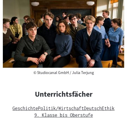
Copyright
©
Studiocanal GmbH / Julia Terjung
Unterrichtsfächer
Geschichte
Politik/Wirtschaft
Deutsch
Ethik
9. Klasse bis Oberstufe