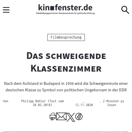
Sprungmarken
Direkt
Direkt
Navigation
zum
zur
Inhalt
Navigation
am
Seitenende
Kategorie:
Filmbesprechung
"
Das schweigende
"
Klassenzimmer
Nach dem Aufstand in Budapest in 1956 wird die Schweigeminute einer
deutschen Klasse zu Symbol von politischen Ungehorsam in der DDR
Von
Philipp Bühler (Text vom
,
, 2 Minuten zu
28.02.2018)
12.11.2020
lesen