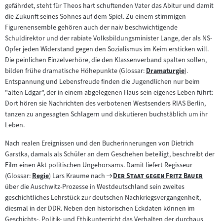
gefährdet, steht für Theos hart schuftenden Vater das Abitur und damit
die Zukunft seines Sohnes auf dem Spiel. Zu einem stimmigen
Figurenensemble gehören auch der naiv beschwichtigende
Schuldirektor und der rabiate Volksbildungsminister Lange, der als NS-
Opfer jeden Widerstand gegen den Sozialismus im Keim ersticken will.
Die peinlichen Einzelverhöre, die den Klassenverband spalten sollen,
bilden frühe dramatische Höhepunkte (Glossar:
Dramaturgie
).
Zum
Entspannung und Lebensfreude finden die Jugendlichen nur beim
Inhalt:
"alten Edgar", der in einem abgelegenen Haus sein eigenes Leben führt:
Dort hören sie Nachrichten des verbotenen Westsenders RIAS Berlin,
tanzen zu angesagten Schlagern und diskutieren buchstäblich um ihr
Leben.
Nach realen Ereignissen und den Bucherinnerungen von Dietrich
Garstka, damals als Schüler an dem Geschehen beteiligt, beschreibt der
Film einen Akt politischen Ungehorsams. Damit liefert Regisseur
Zum
"
"
(Glossar:
Regie
) Lars Kraume nach
Der Staat gegen Fritz Bauer
Zum
Filmarchiv:
über die Auschwitz-Prozesse in Westdeutschland sein zweites
Inhalt:
geschichtliches Lehrstück zur deutschen Nachkriegsvergangenheit,
diesmal in der DDR. Neben den historischen Eckdaten können im
Geschichts-, Politik- und Ethikunterricht das Verhalten der durchaus