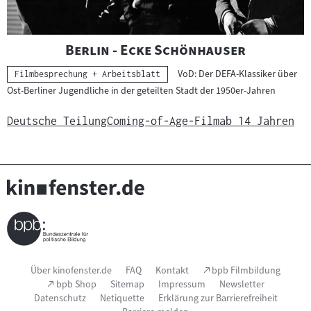
"
"
Berlin - Ecke Schönhauser
VoD: Der DEFA-Klassiker über
Kategorie:
Filmbesprechung + Arbeitsblatt
Ost-Berliner Jugendliche in der geteilten Stadt der 1950er-Jahren
Deutsche Teilung
Coming-of-Age-Film
ab 14 Jahren
Seitenfußnavigation
(Link
Über kinofenster.de
FAQ
Kontakt
bpb Filmbildung
öffnet
(Link
bpb Shop
Sitemap
Impressum
Newsletter
im
öffnet
Datenschutz
Netiquette
Erklärung zur Barrierefreiheit
neuen
im
Fenster)