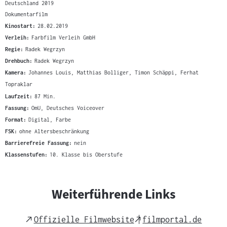
Deutschland 2019
Dokumentarfilm
Kinostart:
28.02.2019
Verleih:
Farbfilm Verleih GmbH
Regie:
Radek Wegrzyn
Drehbuch:
Radek Wegrzyn
Kamera:
Johannes Louis, Matthias Bolliger, Timon Schäppi, Ferhat
Topraklar
Laufzeit:
87 Min.
Fassung:
OmU, Deutsches Voiceover
Format:
Digital, Farbe
FSK:
ohne Altersbeschränkung
Barrierefreie Fassung:
nein
Klassenstufen:
10. Klasse bis Oberstufe
Weiterführende Links
External
External
Offizielle Filmwebsite
filmportal.de