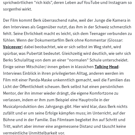
sprichwörtlichen "rich kids", deren Leben auf YouTube und Instagram so
sorgenfrei wirkt.
Der Film kommt Berk überraschend nahe, weil der Junge die Kamera in
den Interviews als Gegenüber nutzt, das ihm in der Schweiz schmerzlich
fehlt. Seine Ehrlichkeit macht es leicht, sich dem Teenager verbunden zu
fühlen. Wenn der Dokumentarfilm Berk ohne Kommentar (Glossar:
Voiceover
) dabei beobachtet, wie er sich selbst im Weg steht, wird
Zum
spürbar, was Pubertät bedeutet. Gleichzeitig wird deutlich, wie sehr sich
Inhalt:
Berks Schulalltag von dem an einer "normalen" Schule unterscheidet.
Einige seiner Mitschüler/-innen geben in klassichen
Talking Head
-
Zum
Interviews Einblick in ihren privilegierten Alltag, anderen werden im
Inhalt:
Film mit einer Panda-Maske unkenntlich gemacht, weil die Familien das
Licht der Öffentlichkeit scheuen. Berk selbst hat einen persönlichen
Mentor, der ihn immer wieder drängt, die eigene Komfortzone zu
verlassen, indem er ihm zum Beispiel eine Hauptrolle in der
Musicalproduktion des Jahrgangs gibt. Hier wird klar, dass Berk nichts
zufällt und er um seine Erfolge kämpfen muss; im Unterricht, auf der
Bühne und in der Familie. Das Filmteam begleitet ihn auf Schritt und
Tritt, wahrt aber immer eine angemessene Distanz und täuscht keine
vermeintliche Unmittelbarkeit vor.