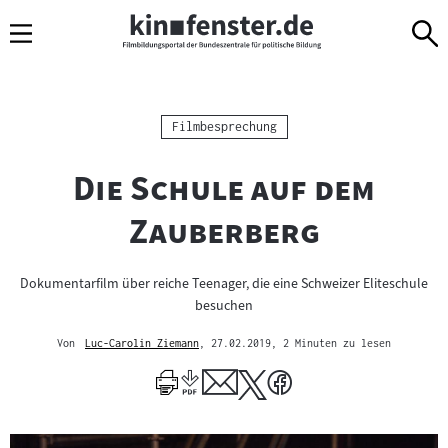
Sprungmarken
Direkt
Direkt
Navigation
zum
zur
Inhalt
Navigation
am
Seitenende
Kategorie:
Filmbesprechung
"
Die Schule auf dem
"
Zauberberg
Dokumentarfilm über reiche Teenager, die eine Schweizer Eliteschule
besuchen
Von
Luc-Carolin Ziemann
, 27.02.2019
, 2 Minuten zu lesen
Mehr
zum
Author