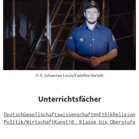
Copyright
©
© Johannes Louis/Farbfilm Verleih
Unterrichtsfächer
Deutsch
Gesellschaftswissenschaften
Ethik
Religion
Politik/Wirtschaft
Kunst
10. Klasse bis Oberstufe