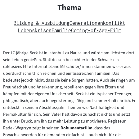
Thema
Bildung & Ausbildung
Generationenkonflikt
Lebenskrisen
Familie
Coming-of-Age-Film
Der 17-jährige Berk ist in Istanbul zu Hause und würde am liebsten dort
sein Leben genießen. Stattdessen besucht er in der Schweiz ein
exklusives Elite-Internat. Seine Mitschüler/-innen stammen wie er aus
überdurchschnittlich reichen und einflussreichen Familien. Das
bedeutet jedoch nicht, dass sie keine Sorgen hätten. Auch sie ringen um
Freundschaft und Anerkennung, rebellieren gegen ihre Eltern und
kämpfen mit der eigenen Unsicherheit. Berk ist ein typischer Teenager,
phlegmatisch, aber auch begeisterungsfähig und schmerzhaft ehrlich. Er
entdeckt in seinem Abschlussjahr Themen wie Nachhaltigkeit und
Permakultur für sich. Sein Vater hält davon zunächst nichts und setzt
ihn unter Druck, um ihn zu mehr Leistung zu motivieren. Regisseur
Radek Wegrzyn zeigt in seinem
Dokumentarfilm
, dass das
Zum
Erwachsenwerden für niemanden einfach ist – auch nicht für die
Inhalt: