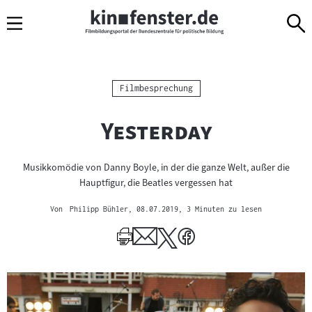
Sprungmarken
Direkt
Direkt
Navigation
zum
zur
Inhalt
Navigation
am
Seitenende
Kategorie:
Filmbesprechung
"
"
Yesterday
Musikkomödie von Danny Boyle, in der die ganze Welt, außer die
Hauptfigur, die Beatles vergessen hat
Von
Philipp Bühler
, 08.07.2019
, 3 Minuten zu lesen