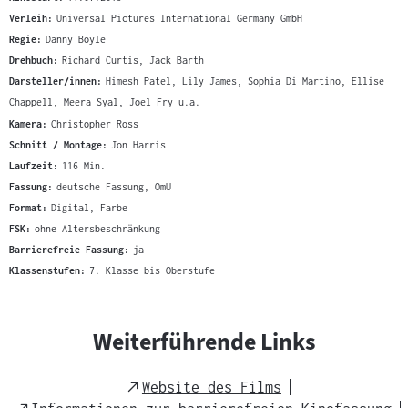
Verleih:
Universal Pictures International Germany GmbH
Regie:
Danny Boyle
Drehbuch:
Richard Curtis, Jack Barth
Darsteller/innen:
Himesh Patel, Lily James, Sophia Di Martino, Ellise
Chappell, Meera Syal, Joel Fry u.a.
Kamera:
Christopher Ross
Schnitt / Montage:
Jon Harris
Laufzeit:
116 Min.
Fassung:
deutsche Fassung, OmU
Format:
Digital, Farbe
FSK:
ohne Altersbeschränkung
Barrierefreie Fassung:
ja
Klassenstufen:
7. Klasse bis Oberstufe
Weiterführende Links
External
Website des Films
Link
External