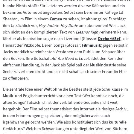
blanke Nichts stößt: Für Letzteres werden diverse Käferarten und ein
bekanntes Automobil angeboten. Selbst sein berühmter Kollege Ed
Sheeran, im Film in einem
Cameo
zu sehen, ist ahnungslos. Er schlägt
Zum
ihm tatsächlich vor,
Hey Jude
in
Hey Dude
umzubenennen! Weil Jack
Inhalt:
sich nicht an den komplizierten Text von
Eleanor Rigby
erinnern kann,
fährt er als Inspiration sogar nach Liverpool (Glossar:
Drehort/Set
), die
Zum
Heimat der Pilzköpfe. Deren Songs (Glossar:
Filmmusik
) jagen selbst in
Zum
Inhalt:
Jacks merklich vereinfachten Versionen dem Publikum Schauer über
Inhalt:
den Rücken. Ihre Botschaft
All You Need Is Love
bildet den Kern der
einfachen Handlung, in der Jack als Spielball der Musikindustrie seine
Seele zu verlieren droht und es nicht schafft, sich seiner Freundin Ellie
zu offenbaren.
Die zentrale Idee einer Welt ohne die Beatles stellt jede Schulklasse im
Musik- und Englischunterricht vor einen Test: Wer kennt sie noch, die
alten Songs? Tatsächlich ist der verblüffende Gedanke nicht weit
hergeholt. Der Film selbst thematisiert das Internet als riesiges Archiv,
in dem Erinnerungen gespeichert, aber möglicherweise auch
irgendwann gelöscht werden. Wie also konstituiert sich das kulturelle
Gedächtnis? Welchen Schwankungen unterliegt der Wert von Büchern,