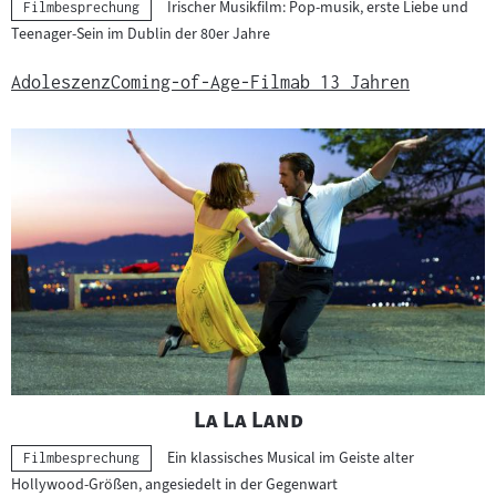
Irischer Musikfilm: Pop-musik, erste Liebe und
Kategorie:
Filmbesprechung
Teenager-Sein im Dublin der 80er Jahre
Adoleszenz
Coming-of-Age-Film
ab 13 Jahren
"
"
La La Land
Ein klassisches Musical im Geiste alter
Kategorie:
Filmbesprechung
Hollywood-Größen, angesiedelt in der Gegenwart