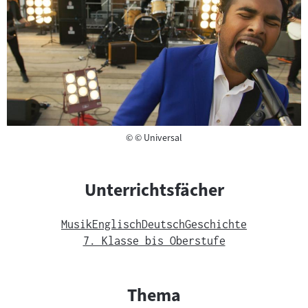
Copyright
©
© Universal
Unterrichtsfächer
Musik
Englisch
Deutsch
Geschichte
7. Klasse bis Oberstufe
Thema