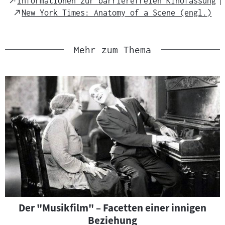
Informationen zur barrierefreien Kinofassung
Link
External
New York Times: Anatomy of a Scene (engl.)
Link
Mehr zum Thema
Der "Musikfilm" – Facetten einer innigen
Beziehung