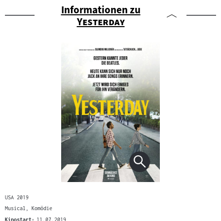
Informationen zu
"
"
Yesterday
USA 2019
Musical, Komödie
Kinostart:
11.07.2019