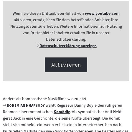
Wenn Sie diesen Drittanbieter-Inhalt von
www.youtube.com
aktivieren, ermöglichen Sie dem betreffenden Anbieter, Ihre
Nutzungsdaten zu erheben. Weitere Informationen zur Nutzung
von Drittanbieter-Inhalten erhalten Sie in unserer
Datenschutzerklärung.
Externer
Datenschutzerklärung anzeigen
Link:
Aktivieren
Anders als bombastische Musikfilme wie zuletzt
Zum
"
"
Bohemian Rhapsody
wählt Regisseur Danny Boyle den ruhigeren
Filmarchiv:
Rahmen einer romantischen
Komödie
. Als sympathischer Anti-Held
Zum
gerät Jack in eine Geschichte, die seine Kräfte übersteigt. Die Komik
Inhalt:
stellt sich mühelos ein, wenn er bei seinen Internetrecherchen nach
kulturellen Marksteinen wie
Harry Potter
oder eben The Beatles auf das