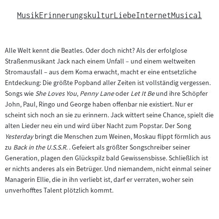
Musik
Erinnerungskultur
Liebe
Internet
Musical
Alle Welt kennt die Beatles. Oder doch nicht? Als der erfolglose
Straßenmusikant Jack nach einem Unfall – und einem weltweiten
Stromausfall – aus dem Koma erwacht, macht er eine entsetzliche
Entdeckung: Die größte Popband aller Zeiten ist vollständig vergessen.
Songs wie
She Loves You
,
Penny Lane
oder
Let It Be
und ihre Schöpfer
John, Paul, Ringo und George haben offenbar nie existiert. Nur er
scheint sich noch an sie zu erinnern. Jack wittert seine Chance, spielt die
alten Lieder neu ein und wird über Nacht zum Popstar. Der Song
Yesterday
bringt die Menschen zum Weinen, Moskau flippt förmlich aus
zu
Back in the U.S.S.R.
. Gefeiert als größter Songschreiber seiner
Generation, plagen den Glückspilz bald Gewissensbisse. Schließlich ist
er nichts anderes als ein Betrüger. Und niemandem, nicht einmal seiner
Managerin Ellie, die in ihn verliebt ist, darf er verraten, woher sein
unverhofftes Talent plötzlich kommt.