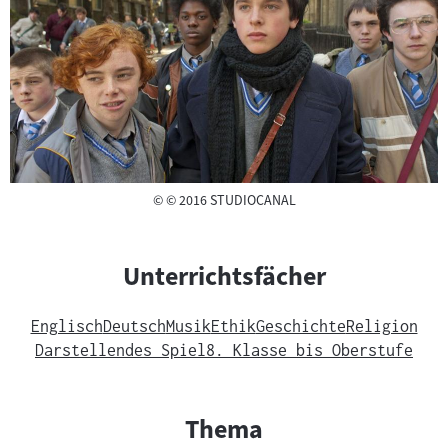
Copyright
©
© 2016 STUDIOCANAL
Unterrichtsfächer
Englisch
Deutsch
Musik
Ethik
Geschichte
Religion
Darstellendes Spiel
8. Klasse bis Oberstufe
Thema