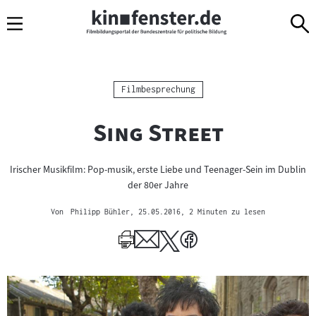
Sprungmarken
Direkt
Direkt
Navigation
zum
zur
Inhalt
Navigation
am
Seitenende
Kategorie:
Filmbesprechung
"
"
Sing Street
Irischer Musikfilm: Pop-musik, erste Liebe und Teenager-Sein im Dublin
der 80er Jahre
Von
Philipp Bühler
, 25.05.2016
, 2 Minuten zu lesen