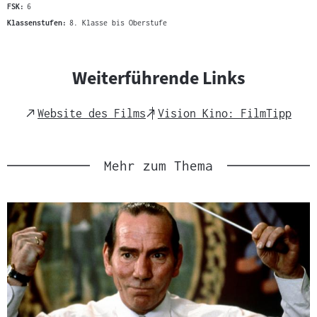
FSK:
6
Klassenstufen:
8. Klasse bis Oberstufe
Weiterführende Links
External
External
Website des Films
Vision Kino: FilmTipp
Link
Link
Mehr zum Thema