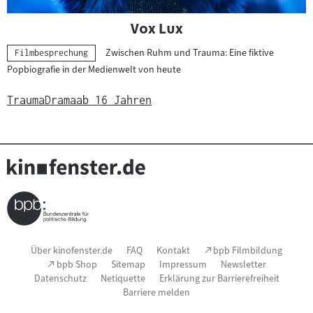
"
"
Vox Lux
Zwischen Ruhm und Trauma: Eine fiktive
Kategorie:
Filmbesprechung
Popbiografie in der Medienwelt von heute
Trauma
Drama
ab 16 Jahren
Seitenfußnavigation
(Link
Über kinofenster.de
FAQ
Kontakt
bpb Filmbildung
öffnet
(Link
bpb Shop
Sitemap
Impressum
Newsletter
im
öffnet
Datenschutz
Netiquette
Erklärung zur Barrierefreiheit
neuen
im
Fenster)
Barriere melden
neuen
Fenster)