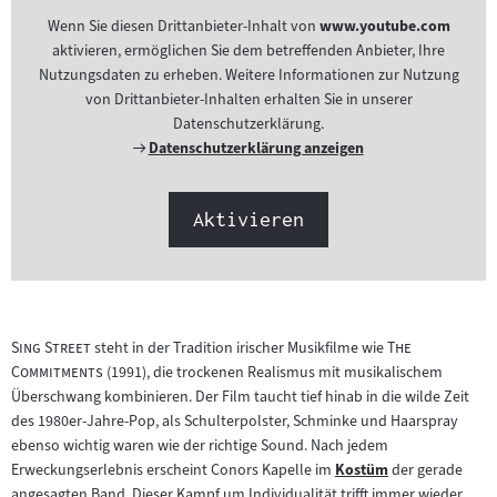
Wenn Sie diesen Drittanbieter-Inhalt von
www.youtube.com
aktivieren, ermöglichen Sie dem betreffenden Anbieter, Ihre
Nutzungsdaten zu erheben. Weitere Informationen zur Nutzung
von Drittanbieter-Inhalten erhalten Sie in unserer
Datenschutzerklärung.
Externer
Datenschutzerklärung anzeigen
Link:
Aktivieren
"
"
"
Sing Street
steht in der Tradition irischer Musikfilme wie
The
"
Commitments
(1991), die trockenen Realismus mit musikalischem
Überschwang kombinieren. Der Film taucht tief hinab in die wilde Zeit
des 1980er-Jahre-Pop, als Schulterpolster, Schminke und Haarspray
ebenso wichtig waren wie der richtige Sound. Nach jedem
Erweckungserlebnis erscheint Conors Kapelle im
Kostüm
der gerade
Zum
angesagten Band. Dieser Kampf um Individualität trifft immer wieder