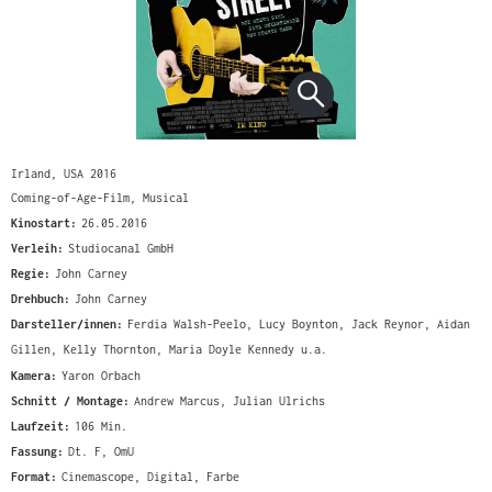
Irland, USA 2016
Coming-of-Age-Film, Musical
Kinostart:
26.05.2016
Verleih:
Studiocanal GmbH
Regie:
John Carney
Drehbuch:
John Carney
Darsteller/innen:
Ferdia Walsh-Peelo, Lucy Boynton, Jack Reynor, Aidan
Gillen, Kelly Thornton, Maria Doyle Kennedy u.a.
Kamera:
Yaron Orbach
Schnitt / Montage:
Andrew Marcus, Julian Ulrichs
Laufzeit:
106 Min.
Fassung:
Dt. F, OmU
Format:
Cinemascope, Digital, Farbe