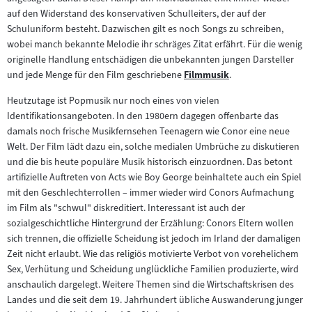
Inhalt:
auf den Widerstand des konservativen Schulleiters, der auf der
Schuluniform besteht. Dazwischen gilt es noch Songs zu schreiben,
wobei manch bekannte Melodie ihr schräges Zitat erfährt. Für die wenig
originelle Handlung entschädigen die unbekannten jungen Darsteller
und jede Menge für den Film geschriebene
Filmmusik
.
Zum
Inhalt:
Heutzutage ist Popmusik nur noch eines von vielen
Identifikationsangeboten. In den 1980ern dagegen offenbarte das
damals noch frische Musikfernsehen Teenagern wie Conor eine neue
Welt. Der Film lädt dazu ein, solche medialen Umbrüche zu diskutieren
und die bis heute populäre Musik historisch einzuordnen. Das betont
artifizielle Auftreten von Acts wie Boy George beinhaltete auch ein Spiel
mit den Geschlechterrollen – immer wieder wird Conors Aufmachung
im Film als "schwul" diskreditiert. Interessant ist auch der
sozialgeschichtliche Hintergrund der Erzählung: Conors Eltern wollen
sich trennen, die offizielle Scheidung ist jedoch im Irland der damaligen
Zeit nicht erlaubt. Wie das religiös motivierte Verbot von vorehelichem
Sex, Verhütung und Scheidung unglückliche Familien produzierte, wird
anschaulich dargelegt. Weitere Themen sind die Wirtschaftskrisen des
Landes und die seit dem 19. Jahrhundert übliche Auswanderung junger