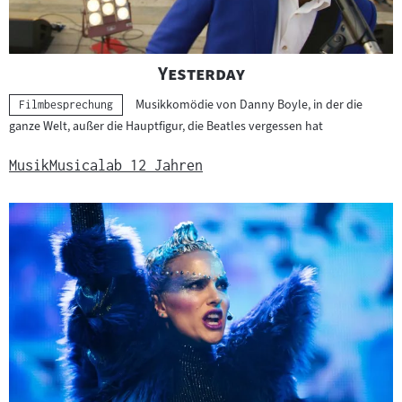
"
"
Yesterday
Musikkomödie von Danny Boyle, in der die
Kategorie:
Filmbesprechung
ganze Welt, außer die Hauptfigur, die Beatles vergessen hat
Musik
Musical
ab 12 Jahren