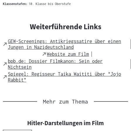
Klassenstufen:
10. Klasse bis Oberstufe
Weiterführende Links
GEW-Screenings: Antikriegssatire über einen
External
Jungen in Nazideutschland
Link
External
Website zum Film
Link
bpb.de: Dossier Filmkanon: Sein oder
External
Nichtsein
Link
Spiegel: Regisseur Taika Waititi über "Jojo
External
Rabbit"
Link
Mehr zum Thema
Hitler-Darstellungen im Film