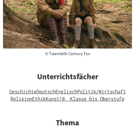
Copyright
©
Twentieth Century Fox
Unterrichtsfächer
Geschichte
Deutsch
Englisch
Politik/Wirtschaft
Religion
Ethik
Kunst
10. Klasse bis Oberstufe
Thema