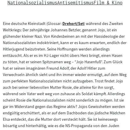
Nationalsozialismus
Antisemitismus
Film & Kino
Eine deutsche Kleinstadt (Glossar:
Drehort/Set
) während des Zweiten
Zum
Weltkriegs: Der zehnjährige Johannes Betzler, genannt Jojo, ist ein
Inhalt:
glühender kleiner Nazi. Von Kindesbeinen an mit der Hassideologie der
Nationalsozialisten indoktriniert, kann er es kaum erwarten, endlich der
Hitlerjugend beizutreten. Seine Hoffnungen werden allerdings
enttäuscht. Als er es im HJ-Lager nicht übers Herz bringt, einen Hasen
zu töten, hat er seinen Spitznamen weg – "Jojo Hasenfuß". Zum Glück
hat er seinen imaginären Freund Adolf, der Adolf Hitler zum
Verwechseln ähnlich sieht und ihn immer wieder ermutigt, auf dem Weg
zum perfekten Nationalsozialisten nicht aufzugeben. Trost findet Jojo
auch bei seiner liebevollen Mutter Rosie, die alleine für ihn sorgt,
während sein Vater weit weg von zuhause als Soldat kämpft. Allerdings
scheint Rosie die Nationalsozialisten nicht sonderlich zu mögen. Ist sie
gar im Widerstand gegen das Regime aktiv? Jojos Gewissheiten werden
endgültig erschüttert, als er auf dem Dachboden das jüdische Mädchen
Elsa entdeckt, das die Mutter dort versteckt hält. Sie ist keineswegs
bösartig und hinterhältig, wie es die NS-Propaganda von den Juden