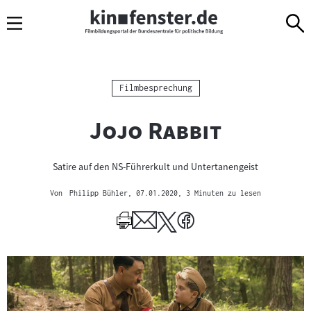
Sprungmarken
Direkt
Direkt
Navigation
zum
zur
Inhalt
Navigation
am
Seitenende
Kategorie:
Filmbesprechung
"
"
Jojo Rabbit
Satire auf den NS-Führerkult und Untertanengeist
Von
Philipp Bühler
, 07.01.2020
, 3 Minuten zu lesen