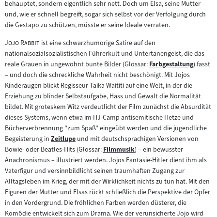
behauptet, sondern eigentlich sehr nett. Doch um Elsa, seine Mutter
und, wie er schnell begreift, sogar sich selbst vor der Verfolgung durch
die Gestapo zu schützen, müsste er seine Ideale verraten.
"
"
Jojo Rabbit
ist eine schwarzhumorige Satire auf den
nationalsozialsozialistischen Führerkult und Untertanengeist, die das
reale Grauen in ungewohnt bunte Bilder (Glossar:
Farbgestaltung
) fasst
Zum
– und doch die schreckliche Wahrheit nicht beschönigt. Mit Jojos
Inhalt:
Kinderaugen blickt Regisseur Taika Waititi auf eine Welt, in der die
Erziehung zu blinder Selbstaufgabe, Hass und Gewalt die Normalität
bildet. Mit groteskem Witz verdeutlicht der Film zunächst die Absurdität
dieses Systems, wenn etwa im HJ-Camp antisemitische Hetze und
Bücherverbrennung "zum Spaß" eingeübt werden und die jugendliche
Begeisterung in
Zeitlupe
und mit deutschsprachigen Versionen von
Zum
Bowie- oder Beatles-Hits (Glossar:
Filmmusik
) – ein bewusster
Inhalt:
Zum
Anachronismus – illustriert werden. Jojos Fantasie-Hitler dient ihm als
Inhalt:
Vaterfigur und versinnbildlicht seinen traumhaften Zugang zur
Alltagsleben im Krieg, der mit der Wirklichkeit nichts zu tun hat. Mit den
Figuren der Mutter und Elsas rückt schließlich die Perspektive der Opfer
in den Vordergrund. Die fröhlichen Farben werden düsterer, die
Komödie entwickelt sich zum Drama. Wie der verunsicherte Jojo wird