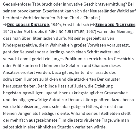
Gedankenloser Tabubruch oder innovative Geschichtsvermittlung? Bei
seinem provokanten Experiment kann sich der Neuseeländer Waitiki auf
berühmte Vorbilder berufen. Schon Charlie Chaplin (
Zum
"
"
Zum
"
"
Der große Diktator
, 1940), Ernst Lubitsch (
Sein oder Nichtsein
,
Filmarchiv:
"
"
Filmarchiv:
1942) oder Mel Brooks (
Frühling für Hitler
, 1967) waren der Meinung,
dass man über Hitler lachen dürfe. Mit seiner gespielt naiven
Kinderperspektive, die in Wahrheit ein großes Vorwissen voraussetzt,
geht der Neuseeländer allerdings noch einen Schritt weiter und
versucht damit gezielt ein junges Publikum zu erreichen. Im Geschichts-
oder Politikunterricht können die Gefahren und Chancen dieses
Ansatzes erörtert werden. Dazu gilt es, hinter die Fassade des
schwarzen Humors zu blicken und die attackierten Denkmuster
herauszuarbeiten. Der blinde Hass auf Juden, die Erziehung
begeisterungswilliger Jugendlicher zu kriegstauglicher Grausamkeit
und der allgegenwärtige Aufruf zur Denunziation gehören dazu ebenso
wie die Idealisierung eines scheinbar gütigen Hitlers, der nicht nur
kleinen Jungen als Heilsfigur diente. Anhand seines Titelhelden stellt
der mehrfach ausgezeichnete Film die stets virulente Frage, wie man
selbst sich in einer ähnlichen Situation verhalten würde.