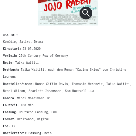
USA 2019
Komödie, Satire, Drama
Kinostart:
23.01.2020
Verleih:
20th Century Fox of Germany
Regie:
Taika Waititi
Drehbuch:
Taika Waititi, nach dem Roman "Caging Skies" von Christine
Leunens
Darsteller/innen:
Roman Giffin Davis, Thomasin McKenzie, Taika Waititi,
Rebel Wilson, Scarlett Johansson, Sam Rockwell u.a.
Kamera:
Mihai Malaimare Jr.
Laufzeit:
108 Min.
Fassung:
Deutsche Fassung, OmU
Format:
Breitwand, Digital
FSK:
12
Barrierefreie Fassung:
nein