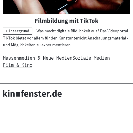
Filmbildung mit TikTok
Was macht digitale Bildlichkeit aus? Das Videoportal
Kategorie:
Hintergrund
TikTok bietet vor allem für den Kunstunterricht Anschauungsmaterial -
und Möglichkeiten zu experimentieren.
Massenmedien & Neue Medien
Soziale Medien
Film & Kino
Seitenfußnavigation
(Link
Über kinofenster.de
FAQ
Kontakt
bpb Filmbildung