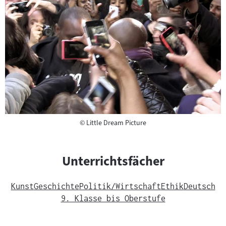
Copyright
©
Little Dream Picture
Unterrichtsfächer
Kunst
Geschichte
Politik/Wirtschaft
Ethik
Deutsch
9. Klasse bis Oberstufe