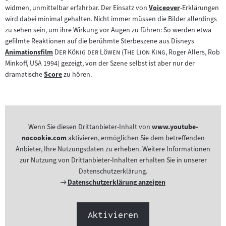
widmen, unmittelbar erfahrbar. Der Einsatz von
Voiceover
-Erklärungen
Zum
wird dabei minimal gehalten. Nicht immer müssen die Bilder allerdings
Inhalt:
zu sehen sein, um ihre Wirkung vor Augen zu führen: So werden etwa
gefilmte Reaktionen auf die berühmte Sterbeszene aus Disneys
"
"
"
"
Animationsfilm
Der König der Löwen
(
The Lion King
, Roger Allers, Rob
Zum
Minkoff, USA 1994) gezeigt, von der Szene selbst ist aber nur der
Inhalt:
dramatische
Score
zu hören.
Zum
Inhalt:
Wenn Sie diesen Drittanbieter-Inhalt von
www.youtube-
nocookie.com
aktivieren, ermöglichen Sie dem betreffenden
Anbieter, Ihre Nutzungsdaten zu erheben. Weitere Informationen
zur Nutzung von Drittanbieter-Inhalten erhalten Sie in unserer
Datenschutzerklärung.
Externer
Datenschutzerklärung anzeigen
Link:
Aktivieren