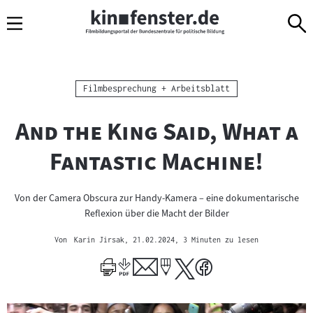
Sprungmarken
Direkt
Direkt
Navigation
zum
zur
Inhalt
Navigation
am
Seitenende
Kategorie:
Filmbesprechung + Arbeitsblatt
"
And the King Said, What a
"
Fantastic Machine!
Von der Camera Obscura zur Handy-Kamera – eine dokumentarische
Reflexion über die Macht der Bilder
Von
Karin Jirsak
, 21.02.2024
, 3 Minuten zu lesen