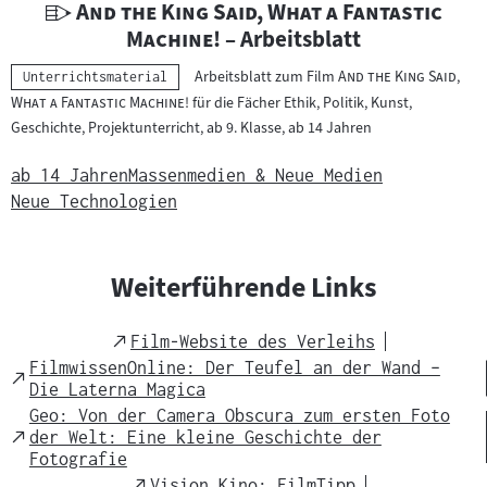
U
"
And the King Said, What a Fantastic
n
"
Machine!
– Arbeitsblatt
t
"
Arbeitsblatt zum Film
And the King Said,
Kategorie:
Unterrichtsmaterial
e
"
What a Fantastic Machine!
für die Fächer Ethik, Politik, Kunst,
r
Geschichte, Projektunterricht, ab 9. Klasse, ab 14 Jahren
r
i
ab 14 Jahren
Massenmedien & Neue Medien
c
Neue Technologien
h
t
s
Weiterführende Links
m
a
External
Film-Website des Verleihs
t
Link
FilmwissenOnline: Der Teufel an der Wand –
External
e
Die Laterna Magica
Link
r
Geo: Von der Camera Obscura zum ersten Foto
External
der Welt: Eine kleine Geschichte der
i
Link
Fotografie
a
External
Vision Kino: FilmTipp