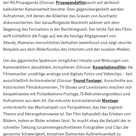
der NS-Propaganda (Glossar:
Propagandafilm
)auch auf akribisch
Inhalt:
Zum
kalkulierter Kameraarbeit beruhte. Dem gegenübergestellt werden
Inhalt:
Aufnahmen, mit denen die Alliierten das Grauen von Auschwitz
dokumentierten. Der darauffolgende Abschnitt widmet sich dem
Siegeszug des Fernsehers in der Nachkriegszeit. Der letzte Teil des Films
wirft schließlich die Frage auf, wie die heutige Allgegenwart von
(Handy-)Kameras menschliches Verhalten beeinflusst und zeigt skurrile
Beispiele aus dem Bilderfundus des Internets und der sozialen Medien.
Um das gigantische Spektrum (möglicher) Inhalte und Wirkungen von
Kamerabildern abzubilden, kompilieren (Glossar:
Kompilationsfilm
) die
Zum
Filmemacher unzählige analoge und digitale Fotos und Videoclips – fast
Inhalt:
ausschließlich Archivmaterial (Glossar:
Found Footage
). Ausschnitte aus
Zum
historischen Filmdokumenten, TV-Shows und Livestreams mischen sich
Inhalt:
beispielsweise mit Polizeikamera-Footage, IS-Rekrutierungsvideos und
Aufnahmen aus dem All. Die mitunter kontrastierende
Montage
Zum
unterstreicht das Wechselspiel von Perspektiven, das hier zugleich
Inhalt:
Thema und Herangehensweise ist. Der Film behandelt das Erleben von
Bildern, indem er Bilder erleben lässt. So macht etwa die Vielzahl der in
schneller Taktung zusammengeschnittenen Fotografien und Clips die
genannte Schwierigkeit, einzelnen Elementen Aufmerksamkeit zu