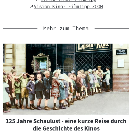
l
Link
External
Vision Kino: FilmTipp ZOOM
:
Link
Mehr zum Thema
125 Jahre Schaulust - eine kurze Reise durch
die Geschichte des Kinos