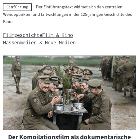
Der Einführungstext widmet sich den zentralen
Kategorie:
Einführung
Wendepunkten und Entwicklungen in der 125-jährigen Geschichte des
Kinos.
Filmgeschichte
Film & Kino
Massenmedien & Neue Medien
Der Kompilationsfilm als dokumentarische