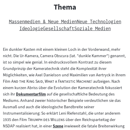
Thema
Massenmedien & Neue Medien
Neue Technologien
Ideologie
Gesellschaft
Soziale Medien
Ein dunkler Kasten mit einem kleinen Loch in der Vorderwand, mehr
nicht. Die Ur-Kamera, Camera Obscura (lat. "dunkle Kammer") genannt,
ist so simpel wie genial. In eindrucksvollem Kontrast zu diesem
Grundprinzip der Kameratechnik steht die Komplexität ihrer
Möglichkeiten, wie Axel Danielson und Maximilien van Aertryck in ihrem
"
"
Film
And the King Said, What a Fantastic Machine!
aufzeigen. Nach
einem kurzen Abriss über die Evolution der Kameratechnik fokussiert
sich ihr
Dokumentarfilm
auf die gesellschaftliche Bedeutung des
Zum
Mediums. Anhand zweier historischer Beispiele verdeutlichen sie das
Inhalt:
Ausmaß und auch die ideologische Bandbreite seiner
Instrumentalisierung: So erklärt Leni Riefenstahl, die unter anderem
"
"
1935 den Film
Triumph des Willens
über den Reichsparteitag der
NSDAP realisiert hat, in einer
Szene
inwieweit die fatale Breitenwirkung
Zum