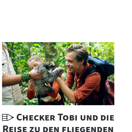
U
"
Checker Tobi und die
n
Reise zu den fliegenden