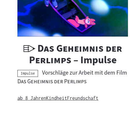
U
"
Das Geheimnis der
n
"
Perlimps
– Impulse
t
Vorschläge zur Arbeit mit dem Film
Kategorie:
Impulse
e
"
"
Das Geheimnis der Perlimps
r
ab 8 Jahren
Kindheit
Freundschaft
r
i
c