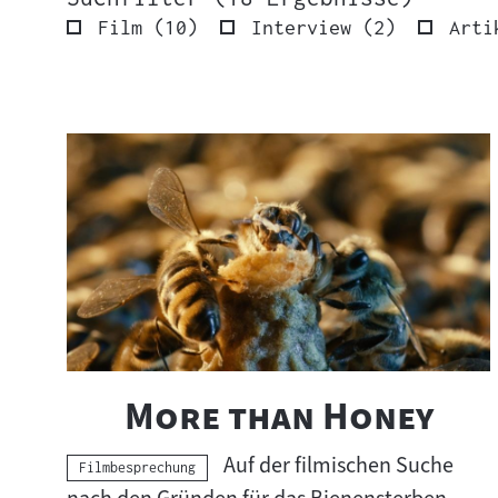
Ergebnisse
Ergebnisse
Film
(
10
)
Interview
(
2
)
Arti
18
Ergebnisse
S
wurden
u
gefunden.
c
h
e
r
g
e
b
"
"
More than Honey
n
i
Auf der filmischen Suche
s
Kategorie:
Filmbesprechung
s