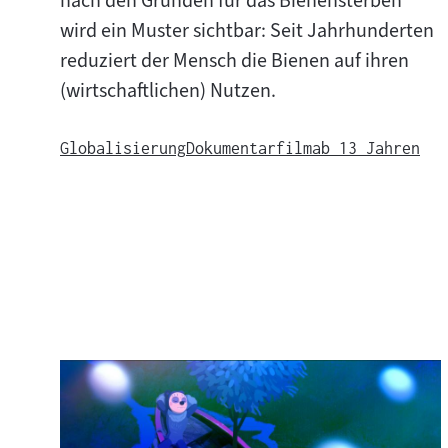
nach den Gründen für das Bienensterben
e
wird ein Muster sichtbar: Seit Jahrhunderten
reduziert der Mensch die Bienen auf ihren
(wirtschaftlichen) Nutzen.
Globalisierung
Dokumentarfilm
ab 13 Jahren