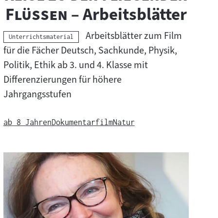
t
"
Flüssen
– Arbeitsblätter
e
Arbeitsblätter zum Film
Kategorie:
Unterrichtsmaterial
r
für die Fächer Deutsch, Sachkunde, Physik,
Politik, Ethik ab 3. und 4. Klasse mit
r
Differenzierungen für höhere
i
Jahrgangsstufen
c
ab 8 Jahren
Dokumentarfilm
Natur
h
t
s
m
a