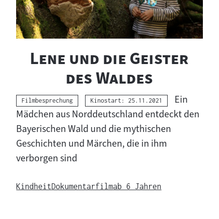
t
e
r
"
Lene und die Geister
i
"
des Waldes
a
Ein
l
Kategorie:
Filmbesprechung
Kinostart: 25.11.2021
Mädchen aus Norddeutschland entdeckt den
:
Bayerischen Wald und die mythischen
Geschichten und Märchen, die in ihm
verborgen sind
Kindheit
Dokumentarfilm
ab 6 Jahren