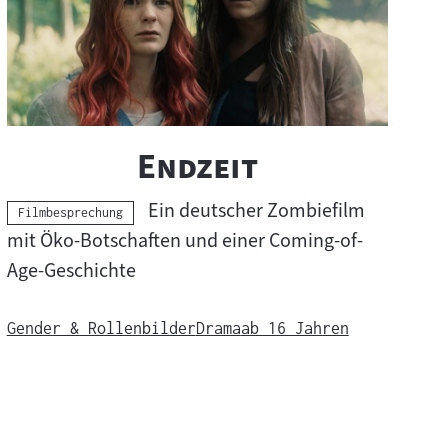
"
"
Endzeit
Ein deutscher Zombiefilm
Kategorie:
Filmbesprechung
mit Öko-Botschaften und einer Coming-of-
Age-Geschichte
Gender & Rollenbilder
Drama
ab 16 Jahren