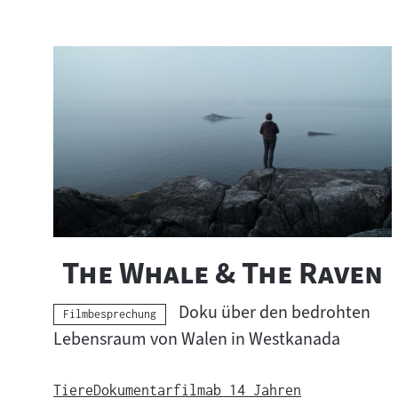
h
t
s
m
a
t
e
"
The Whale & The Raven
r
i
Doku über den bedrohten
Kategorie:
Filmbesprechung
Lebensraum von Walen in Westkanada
a
l
Tiere
Dokumentarfilm
ab 14 Jahren