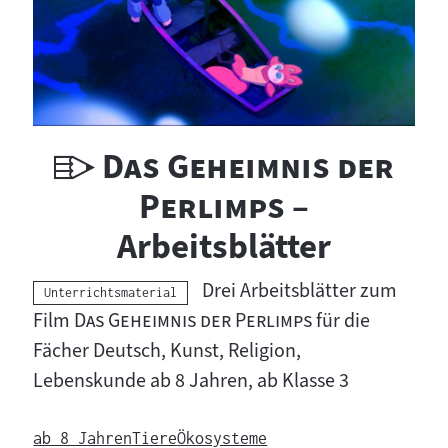
U
"
Das Geheimnis der
n
"
Perlimps
–
t
Arbeitsblätter
e
Drei Arbeitsblätter zum
Kategorie:
Unterrichtsmaterial
r
"
"
Film
Das Geheimnis der Perlimps
für die
Fächer Deutsch, Kunst, Religion,
r
Lebenskunde ab 8 Jahren, ab Klasse 3
i
c
ab 8 Jahren
Tiere
Ökosysteme