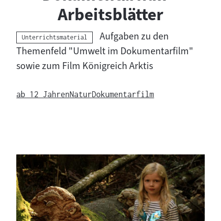
t
Arbeitsblätter
e
Aufgaben zu den
Kategorie:
Unterrichtsmaterial
r
Themenfeld "Umwelt im Dokumentarfilm"
sowie zum Film Königreich Arktis
r
i
ab 12 Jahren
Natur
Dokumentarfilm
c
h
t
s
m
a