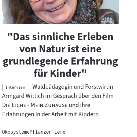
t
e
r
"Das sinnliche Erleben
i
von Natur ist eine
a
grundlegende Erfahrung
l
für Kinder"
:
Waldpädagogin und Forstwirtin
Kategorie:
Interview
"
Armgard Wittich im Gespräch über den Film
"
Die Eiche - Mein Zuhause
und ihre
Erfahrungen in der Arbeit mit Kindern
Ökosysteme
Pflanzen
Tiere