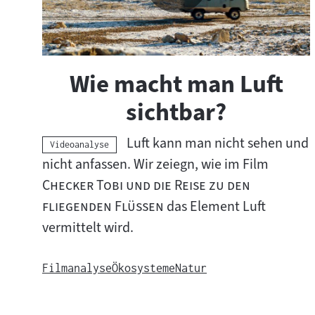
Visuelle
Inhalte
Wie macht man Luft
abspielen
sichtbar?
Luft kann man nicht sehen und
Kategorie:
Videoanalyse
"
nicht anfassen. Wir zeiegn, wie im Film
Checker Tobi und die Reise zu den
"
fliegenden Flüssen
das Element Luft
vermittelt wird.
Filmanalyse
Ökosysteme
Natur