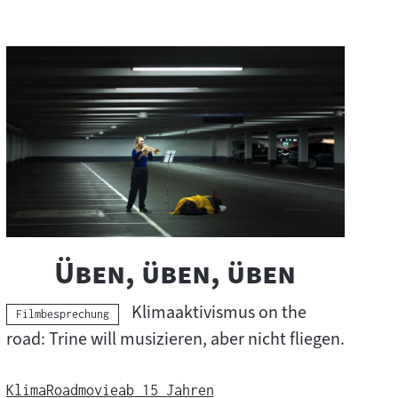
"
"
Üben, üben, üben
Klimaaktivismus on the
Kategorie:
Filmbesprechung
road: Trine will musizieren, aber nicht fliegen.
Klima
Roadmovie
ab 15 Jahren