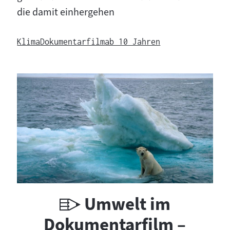
:
die damit einhergehen
Klima
Dokumentarfilm
ab 10 Jahren
U
Umwelt im
n
Dokumentarfilm –