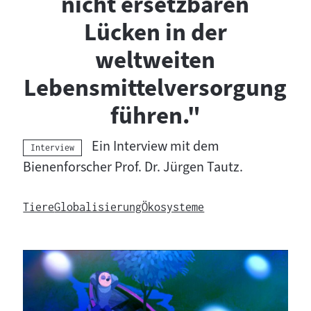
nicht ersetzbaren
Lücken in der
weltweiten
Lebensmittelversorgung
führen."
Ein Interview mit dem
Kategorie:
Interview
Bienenforscher Prof. Dr. Jürgen Tautz.
Tiere
Globalisierung
Ökosysteme