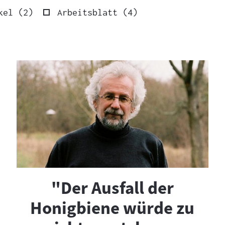
Ergebnisse
Ergebnisse
kel
(
2
)
Arbeitsblatt
(
4
)
"Der Ausfall der
Honigbiene würde zu