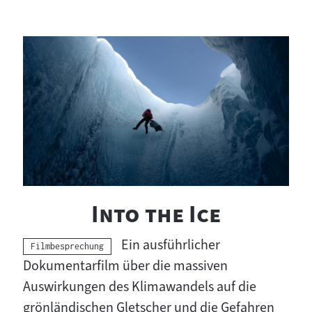
h
t
s
m
a
t
e
"
"
"
Into the Ice
r
i
Ein ausführlicher
Kategorie:
Filmbesprechung
Dokumentarfilm über die massiven
a
Auswirkungen des Klimawandels auf die
l
grönländischen Gletscher und die Gefahren