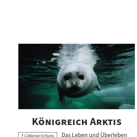
:
"
"
Königreich Arktis
Das Leben und Überleben
Kategorie:
Filmbesprechung