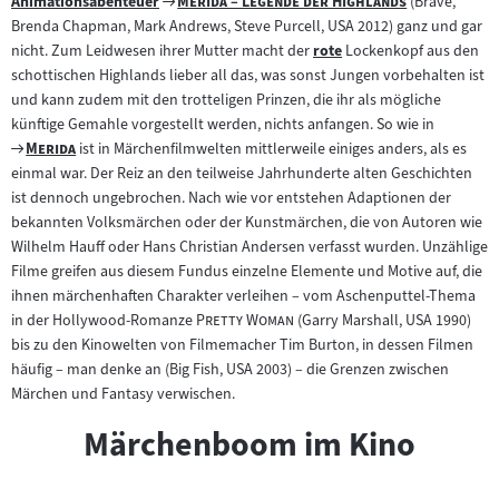
Zum
"
"
Animationsabenteuer
Merida – Legende der Highlands
(Brave,
Zum
Filmarchiv:
Brenda Chapman, Mark Andrews, Steve Purcell, USA 2012) ganz und gar
Inhalt:
nicht. Zum Leidwesen ihrer Mutter macht der
rote
Lockenkopf aus den
Zum
schottischen Highlands lieber all das, was sonst Jungen vorbehalten ist
Inhalt:
und kann zudem mit den trotteligen Prinzen, die ihr als mögliche
künftige Gemahle vorgestellt werden, nichts anfangen. So wie in
Zum
"
"
Merida
ist in Märchenfilmwelten mittlerweile einiges anders, als es
Filmarchiv:
einmal war. Der Reiz an den teilweise Jahrhunderte alten Geschichten
ist dennoch ungebrochen. Nach wie vor entstehen Adaptionen der
bekannten Volksmärchen oder der Kunstmärchen, die von Autoren wie
Wilhelm Hauff oder Hans Christian Andersen verfasst wurden. Unzählige
Filme greifen aus diesem Fundus einzelne Elemente und Motive auf, die
ihnen märchenhaften Charakter verleihen – vom Aschenputtel-Thema
"
"
in der Hollywood-Romanze
Pretty Woman
(Garry Marshall, USA 1990)
bis zu den Kinowelten von Filmemacher Tim Burton, in dessen Filmen
häufig – man denke an (Big Fish, USA 2003) – die Grenzen zwischen
Märchen und Fantasy verwischen.
Märchenboom im Kino