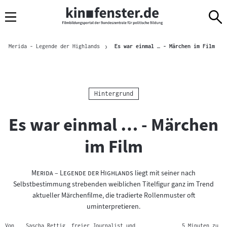
Sprungmarken
Direkt
Direkt
Navigation
zum
zur
Inhalt
Navigation
Brotkrümelnavigation
am
Aktue
Merida - Legende der Highlands
Es war einmal … - Märchen im Film
Seitenende
Kategorie:
Hintergrund
Es war einmal … - Märchen
im Film
"
"
Merida – Legende der Highlands
liegt mit seiner nach
Selbstbestimmung strebenden weiblichen Titelfigur ganz im Trend
aktueller Märchenfilme, die tradierte Rollenmuster oft
uminterpretieren.
Von
Sascha Rettig, freier Journalist und
,
, 5 Minuten zu