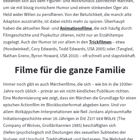
bedienen sich aus dem Figuren- und Motivfundus zahlreicher Märchen,
Inhalt:
um sie mit bissig ironischem Humor und einem stinkenden Oger als
Held wider Willen zu persiflieren. Von der Betulichkeit, die manch alte
Adaption ausstrahlte, ist dabei nichts mehr zu spüren. Überhaupt
haben die aktuellen Real- und
Animationsfilme
, die sich häufig durch
Zum
Filmgeschichte und Popkultur zitieren, nicht nur an Erzähltempo
Inhalt:
zugelegt. Auch der Humor ist vor allem in den
Trickfilmen
– etwa
Zum
(Hoodwinked!, Cory Edwards, Todd Edwards, USA 2005) oder (Tangled,
Inhalt:
Nathan Greno, Byron Howard, USA 2010) – oft schnell und slapstickhaft.
Filme für die ganze Familie
Immer noch gibt es auch Märchenfilme, die sich – wie bis in die 1930er-
Jahre noch üblich – primär an ein nicht-kindliches Publikum richten.
Eine Modernisierung wie zeigt, dass ein Märchen die Grundlage für einen
epischen Actionfilm im Blockbusterformat abgeben kann. Und vor
allem
Rotkäppche
n-Interpretationen wie Neil Jordans alptraumhafte
"
"
Initiationsgeschichte einer 16-Jährigen in
Die Zeit der Wölfe
(The
Company of Wolves, Großbritannien 1985) beschäftigten sich
(tiefen-)psychologisch mit Deutungen des sexuellen Subtextes der
Vorlage: mit Unschuld, Triebhaftigkeit und Verlangen. Die Mehrheit der