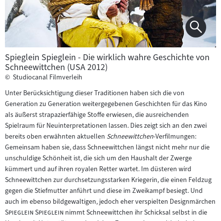
Spieglein Spieglein - Die wirklich wahre Geschichte von
Schneewittchen (USA 2012)
©
Studiocanal Filmverleih
Unter Berücksichtigung dieser Traditionen haben sich die von
Generation zu Generation weitergegebenen Geschichten für das Kino
als äußerst strapazierfähige Stoffe erwiesen, die ausreichenden
Spielraum für Neuinterpretationen lassen. Dies zeigt sich an den zwei
bereits oben erwähnten aktuellen
Schneewittchen
-Verfilmungen:
Gemeinsam haben sie, dass Schneewittchen längst nicht mehr nur die
unschuldige Schönheit ist, die sich um den Haushalt der Zwerge
kümmert und auf ihren royalen Retter wartet. Im düsteren wird
Schneewittchen zur durchsetzungsstarken Kriegerin, die einen Feldzug
gegen die Stiefmutter anführt und diese im Zweikampf besiegt. Und
auch im ebenso bildgewaltigen, jedoch eher verspielten Designmärchen
"
"
Spieglein Spieglein
nimmt Schneewittchen ihr Schicksal selbst in die