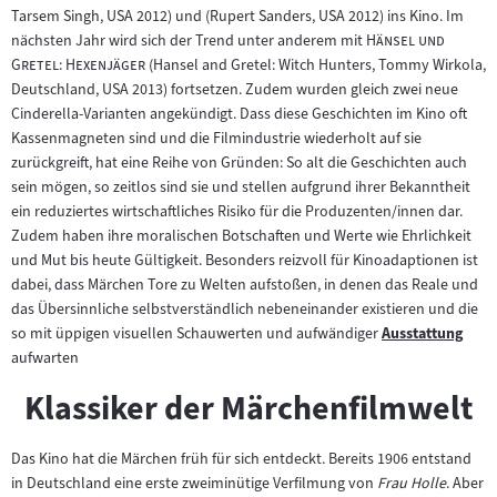
Tarsem Singh, USA 2012) und (Rupert Sanders, USA 2012) ins Kino. Im
"
nächsten Jahr wird sich der Trend unter anderem mit
Hänsel und
"
Gretel: Hexenjäger
(Hansel and Gretel: Witch Hunters, Tommy Wirkola,
Deutschland, USA 2013) fortsetzen. Zudem wurden gleich zwei neue
Cinderella-Varianten angekündigt. Dass diese Geschichten im Kino oft
Kassenmagneten sind und die Filmindustrie wiederholt auf sie
zurückgreift, hat eine Reihe von Gründen: So alt die Geschichten auch
sein mögen, so zeitlos sind sie und stellen aufgrund ihrer Bekanntheit
ein reduziertes wirtschaftliches Risiko für die Produzenten/innen dar.
Zudem haben ihre moralischen Botschaften und Werte wie Ehrlichkeit
und Mut bis heute Gültigkeit. Besonders reizvoll für Kinoadaptionen ist
dabei, dass Märchen Tore zu Welten aufstoßen, in denen das Reale und
das Übersinnliche selbstverständlich nebeneinander existieren und die
so mit üppigen visuellen Schauwerten und aufwändiger
Ausstattung
Zum
aufwarten
Inhalt:
Klassiker der Märchenfilmwelt
Das Kino hat die Märchen früh für sich entdeckt. Bereits 1906 entstand
in Deutschland eine erste zweiminütige Verfilmung von
Frau Holle
. Aber