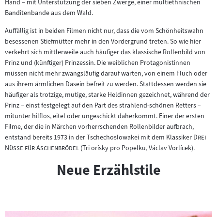
Hand – mit Unterstützung der sieben Zwerge, einer multiethnischen
Banditenbande aus dem Wald.
Auffällig ist in beiden Filmen nicht nur, dass die vom Schönheitswahn
besessenen Stiefmütter mehr in den Vordergrund treten. So wie hier
verkehrt sich mittlerweile auch häufiger das klassische Rollenbild von
Prinz und (künftiger) Prinzessin. Die weiblichen Protagonistinnen
müssen nicht mehr zwangsläufig darauf warten, von einem Fluch oder
aus ihrem ärmlichen Dasein befreit zu werden. Stattdessen werden sie
häufiger als trotzige, mutige, starke Heldinnen gezeichnet, während der
Prinz – einst festgelegt auf den Part des strahlend-schönen Retters –
mitunter hilflos, eitel oder ungeschickt daherkommt. Einer der ersten
Filme, der die in Märchen vorherrschenden Rollenbilder aufbrach,
"
entstand bereits 1973 in der Tschechoslowakei mit dem Klassiker
Drei
"
Nüsse für Aschenbrödel
(Tri orísky pro Popelku, Václav Vorlícek).
Neue Erzählstile