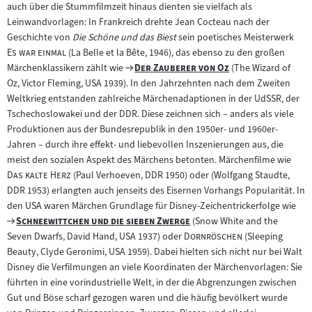
auch über die Stummfilmzeit hinaus dienten sie vielfach als
Leinwandvorlagen: In Frankreich drehte Jean Cocteau nach der
"
Geschichte von
Die Schöne und das Biest
sein poetisches Meisterwerk
"
Es war einmal
(La Belle et la Bête, 1946), das ebenso zu den großen
Zum
"
"
Märchenklassikern zählt wie
Der Zauberer von Oz
(The Wizard of
Filmarchiv:
Oz, Victor Fleming, USA 1939). In den Jahrzehnten nach dem Zweiten
Weltkrieg entstanden zahlreiche Märchenadaptionen in der UdSSR, der
Tschechoslowakei und der DDR. Diese zeichnen sich – anders als viele
Produktionen aus der Bundesrepublik in den 1950er- und 1960er-
Jahren – durch ihre effekt- und liebevollen Inszenierungen aus, die
"
meist den sozialen Aspekt des Märchens betonten. Märchenfilme wie
"
Das kalte Herz
(Paul Verhoeven, DDR 1950) oder (Wolfgang Staudte,
DDR 1953) erlangten auch jenseits des Eisernen Vorhangs Popularität. In
den USA waren Märchen Grundlage für Disney-Zeichentrickerfolge wie
Zum
"
"
Schneewittchen und die sieben Zwerge
(Snow White and the
Filmarchiv:
"
"
Seven Dwarfs, David Hand, USA 1937) oder
Dornröschen
(Sleeping
Beauty, Clyde Geronimi, USA 1959). Dabei hielten sich nicht nur bei Walt
Disney die Verfilmungen an viele Koordinaten der Märchenvorlagen: Sie
führten in eine vorindustrielle Welt, in der die Abgrenzungen zwischen
Gut und Böse scharf gezogen waren und die häufig bevölkert wurde