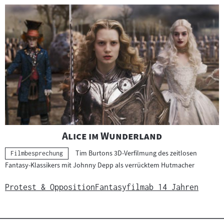
"
"
Alice im Wunderland
Tim Burtons 3D-Verfilmung des zeitlosen
Kategorie:
Filmbesprechung
Fantasy-Klassikers mit Johnny Depp als verrücktem Hutmacher
Protest & Opposition
Fantasyfilm
ab 14 Jahren