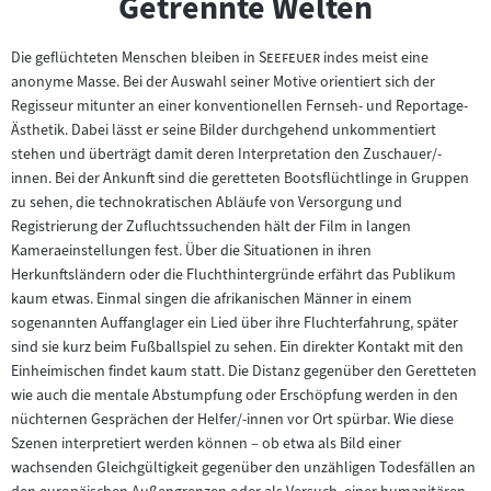
Getrennte Welten
"
"
Die geflüchteten Menschen bleiben in
Seefeuer
indes meist eine
anonyme Masse. Bei der Auswahl seiner Motive orientiert sich der
Regisseur mitunter an einer konventionellen Fernseh- und Reportage-
Ästhetik. Dabei lässt er seine Bilder durchgehend unkommentiert
stehen und überträgt damit deren Interpretation den Zuschauer/-
innen. Bei der Ankunft sind die geretteten Bootsflüchtlinge in Gruppen
zu sehen, die technokratischen Abläufe von Versorgung und
Registrierung der Zufluchtssuchenden hält der Film in langen
Kameraeinstellungen fest. Über die Situationen in ihren
Herkunftsländern oder die Fluchthintergründe erfährt das Publikum
kaum etwas. Einmal singen die afrikanischen Männer in einem
sogenannten Auffanglager ein Lied über ihre Fluchterfahrung, später
sind sie kurz beim Fußballspiel zu sehen. Ein direkter Kontakt mit den
Einheimischen findet kaum statt. Die Distanz gegenüber den Geretteten
wie auch die mentale Abstumpfung oder Erschöpfung werden in den
nüchternen Gesprächen der Helfer/-innen vor Ort spürbar. Wie diese
Szenen interpretiert werden können – ob etwa als Bild einer
wachsenden Gleichgültigkeit gegenüber den unzähligen Todesfällen an