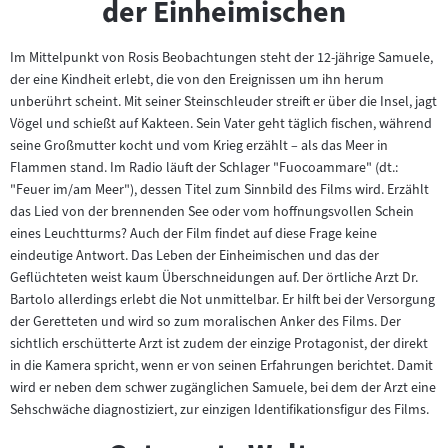
der Einheimischen
Im Mittelpunkt von Rosis Beobachtungen steht der 12-jährige Samuele,
der eine Kindheit erlebt, die von den Ereignissen um ihn herum
unberührt scheint. Mit seiner Steinschleuder streift er über die Insel, jagt
Vögel und schießt auf Kakteen. Sein Vater geht täglich fischen, während
seine Großmutter kocht und vom Krieg erzählt – als das Meer in
Flammen stand. Im Radio läuft der Schlager "Fuocoammare" (dt.:
"Feuer im/am Meer"), dessen Titel zum Sinnbild des Films wird. Erzählt
das Lied von der brennenden See oder vom hoffnungsvollen Schein
eines Leuchtturms? Auch der Film findet auf diese Frage keine
eindeutige Antwort. Das Leben der Einheimischen und das der
Geflüchteten weist kaum Überschneidungen auf. Der örtliche Arzt Dr.
Bartolo allerdings erlebt die Not unmittelbar. Er hilft bei der Versorgung
der Geretteten und wird so zum moralischen Anker des Films. Der
sichtlich erschütterte Arzt ist zudem der einzige Protagonist, der direkt
in die Kamera spricht, wenn er von seinen Erfahrungen berichtet. Damit
wird er neben dem schwer zugänglichen Samuele, bei dem der Arzt eine
Sehschwäche diagnostiziert, zur einzigen Identifikationsfigur des Films.