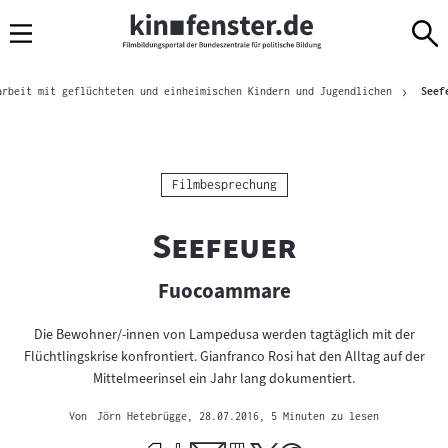
Sprungmarken
Direkt
Direkt
Navigation
zum
zur
Inhalt
Navigation
Brotkrümelnavigation
am
arbeit mit geflüchteten und einheimischen Kindern und Jugendlichen
Seef
Seitenende
Kategorie:
Filmbesprechung
"
"
Seefeuer
Fuocoammare
Die Bewohner/-innen von Lampedusa werden tagtäglich mit der
Flüchtlingskrise konfrontiert. Gianfranco Rosi hat den Alltag auf der
Mittelmeerinsel ein Jahr lang dokumentiert.
Von
Jörn Hetebrügge
, 28.07.2016
, 5 Minuten zu lesen