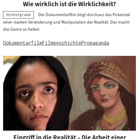
Wie wirklich ist die Wirklichkeit?
Der Dokumentarfilm birgt durchaus das Potenzial
Kategorie:
Hintergrund
einer starken Veränderung und Manipulation der Realität. Das macht
das Genre so heikel.
Dokumentarfilm
Filmgeschichte
Propaganda
Eingriff in die Realität – Die Arbeit einer