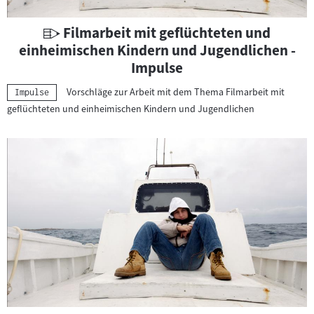
U
Filmarbeit mit geflüchteten und
n
einheimischen Kindern und Jugendlichen -
t
Impulse
e
Vorschläge zur Arbeit mit dem Thema Filmarbeit mit
Kategorie:
Impulse
r
geflüchteten und einheimischen Kindern und Jugendlichen
r
i
c
h
t
s
m
a
t
e
r
i