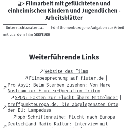
U
Filmarbeit mit geflüchteten und
a
n
einheimischen Kindern und Jugendlichen -
l
t
Arbeitsblätter
:
e
Fünf themenbezogene Aufgaben zur Arbeit
Kategorie:
Unterrichtsmaterial
r
"
"
mit u. a. dem Film
Seefeuer
r
i
c
Weiterführende Links
h
t
External
Website des Films
s
Link
External
Filmbesprechung auf fluter.de
m
Link
Pro Asyl: Beim Sterben zusehen: Von Mare
External
a
Nostrum zur Frontex-Operation Triton
Link
t
External
SPON: Fakten zur Flucht übers Mittelmeer
e
Link
treffpunkteuropa.de: Die abgelegensten Orte
External
r
der EU: Lampedusa
Link
i
External
bpb-Schriftenreihe: Flucht nach Europa
Link
a
Deutschland Radio Kultur: Interview mit
External