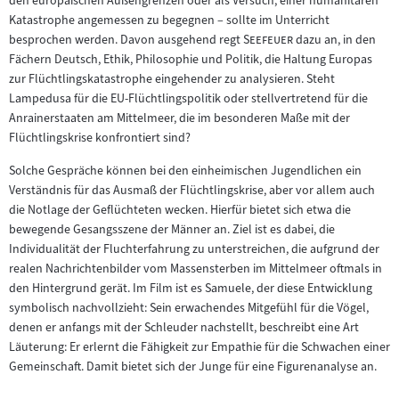
den europäischen Außengrenzen oder als Versuch, einer humanitären
Katastrophe angemessen zu begegnen – sollte im Unterricht
"
"
besprochen werden. Davon ausgehend regt
Seefeuer
dazu an, in den
Fächern Deutsch, Ethik, Philosophie und Politik, die Haltung Europas
zur Flüchtlingskatastrophe eingehender zu analysieren. Steht
Lampedusa für die EU-Flüchtlingspolitik oder stellvertretend für die
Anrainerstaaten am Mittelmeer, die im besonderen Maße mit der
Flüchtlingskrise konfrontiert sind?
Solche Gespräche können bei den einheimischen Jugendlichen ein
Verständnis für das Ausmaß der Flüchtlingskrise, aber vor allem auch
die Notlage der Geflüchteten wecken. Hierfür bietet sich etwa die
bewegende Gesangsszene der Männer an. Ziel ist es dabei, die
Individualität der Fluchterfahrung zu unterstreichen, die aufgrund der
realen Nachrichtenbilder vom Massensterben im Mittelmeer oftmals in
den Hintergrund gerät. Im Film ist es Samuele, der diese Entwicklung
symbolisch nachvollzieht: Sein erwachendes Mitgefühl für die Vögel,
denen er anfangs mit der Schleuder nachstellt, beschreibt eine Art
Läuterung: Er erlernt die Fähigkeit zur Empathie für die Schwachen einer
Gemeinschaft. Damit bietet sich der Junge für eine Figurenanalyse an.