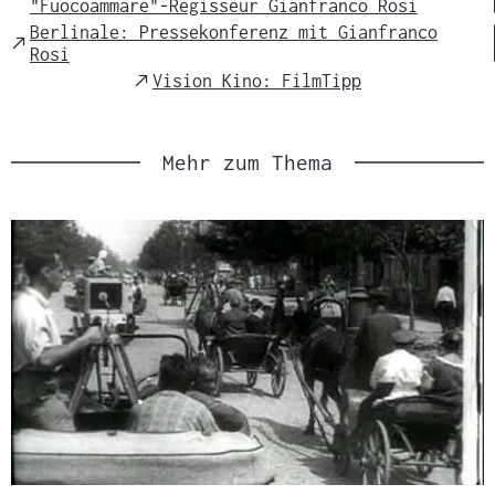
"Fuocoammare"-Regisseur Gianfranco Rosi
l
Link
Berlinale: Pressekonferenz mit Gianfranco
:
External
Rosi
Link
External
Vision Kino: FilmTipp
Link
Mehr zum Thema