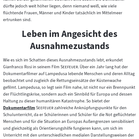
dürfte jedoch weit höher liegen, denn niemand weiß, wie viele
flüchtende Frauen, Männer und Kinder tatsächlich im Mittelmeer
ertrunken sind.
Leben im Angesicht des
Ausnahmezustands
Wie es sich im Schatten dieses Ausnahmezustands lebt, erkundet
"
"
Gianfranco Rosi in seinem Film
Seefeuer
. Über ein Jahr lang hat der
Dokumentarfilmer auf Lampedusa lebende Menschen und deren Alltag
beobachtet und zugleich die Rettungseinsätze der Küstenwache
gefilmt. Lampedusa, so legt sein Film nahe, ist nicht nur ein Brennpunkt
der Flüchtlingskrise, sondern auch ein Sinnbild für Europa und dessen
Haltung zu dieser humanitären Katastrophe. So bietet der
"
"
Dokumentarfilm
Seefeuer
zahlreiche Anknüpfungspunkte für den
Zum
Schulunterricht, da er Schülerinnen und Schüler für die Not geflüchteter
Inhalt:
Menschen und für die Situation an Europas Außengrenzen sensibilisiert
und gleichzeitig als Orientierungshilfe fungieren kann, um sich im
Unterricht mit den unterschiedlichen medialen Darstellungsweisen der