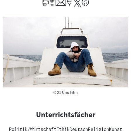
Copyright
©
21 Uno Film
Unterrichtsfächer
Politik/Wirtschaft
Ethik
Deutsch
Religion
Kunst