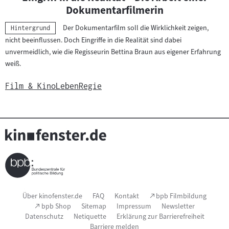
Dokumentarfilmerin
Der Dokumentarfilm soll die Wirklichkeit zeigen,
Kategorie:
Hintergrund
nicht beeinflussen. Doch Eingriffe in die Realität sind dabei
unvermeidlich, wie die Regisseurin Bettina Braun aus eigener Erfahrung
weiß.
Film & Kino
Leben
Regie
Seitenfußnavigation
(Link
Über kinofenster.de
FAQ
Kontakt
bpb Filmbildung
öffnet
(Link
bpb Shop
Sitemap
Impressum
Newsletter
im
öffnet
Datenschutz
Netiquette
Erklärung zur Barrierefreiheit
neuen
im
Fenster)
Barriere melden
neuen