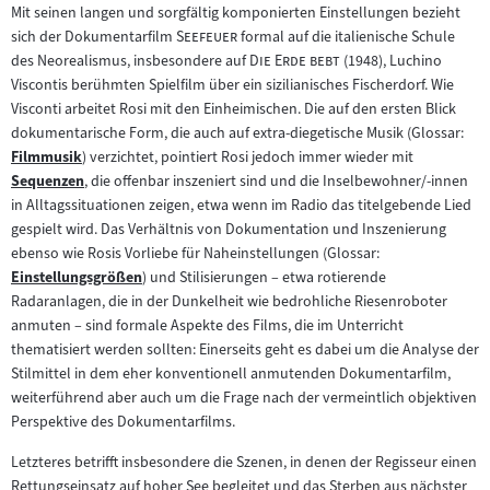
Mit seinen langen und sorgfältig komponierten Einstellungen bezieht
"
"
sich der Dokumentarfilm
Seefeuer
formal auf die italienische Schule
"
"
des Neorealismus, insbesondere auf
Die Erde bebt
(1948), Luchino
Viscontis berühmten Spielfilm über ein sizilianisches Fischerdorf. Wie
Visconti arbeitet Rosi mit den Einheimischen. Die auf den ersten Blick
dokumentarische Form, die auch auf extra-diegetische Musik (Glossar:
Filmmusik
) verzichtet, pointiert Rosi jedoch immer wieder mit
Zum
Sequenzen
, die offenbar inszeniert sind und die Inselbewohner/-innen
Inhalt:
Zum
in Alltagssituationen zeigen, etwa wenn im Radio das titelgebende Lied
Inhalt:
gespielt wird. Das Verhältnis von Dokumentation und Inszenierung
ebenso wie Rosis Vorliebe für Naheinstellungen (Glossar:
Einstellungsgrößen
) und Stilisierungen – etwa rotierende
Zum
Radaranlagen, die in der Dunkelheit wie bedrohliche Riesenroboter
Inhalt:
anmuten – sind formale Aspekte des Films, die im Unterricht
thematisiert werden sollten: Einerseits geht es dabei um die Analyse der
Stilmittel in dem eher konventionell anmutenden Dokumentarfilm,
weiterführend aber auch um die Frage nach der vermeintlich objektiven
Perspektive des Dokumentarfilms.
Letzteres betrifft insbesondere die Szenen, in denen der Regisseur einen
Rettungseinsatz auf hoher See begleitet und das Sterben aus nächster