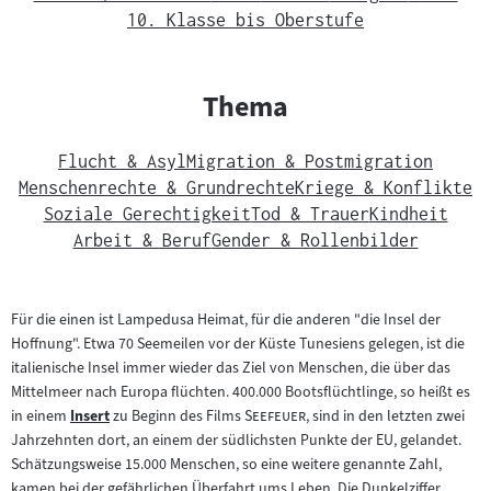
10. Klasse bis Oberstufe
Thema
Flucht & Asyl
Migration & Postmigration
Menschenrechte & Grundrechte
Kriege & Konflikte
Soziale Gerechtigkeit
Tod & Trauer
Kindheit
Arbeit & Beruf
Gender & Rollenbilder
Für die einen ist Lampedusa Heimat, für die anderen "die Insel der
Hoffnung". Etwa 70 Seemeilen vor der Küste Tunesiens gelegen, ist die
italienische Insel immer wieder das Ziel von Menschen, die über das
Mittelmeer nach Europa flüchten. 400.000 Bootsflüchtlinge, so heißt es
"
"
in einem
Insert
zu Beginn des Films
Seefeuer
, sind in den letzten zwei
Zum
Jahrzehnten dort, an einem der südlichsten Punkte der EU, gelandet.
Inhalt:
Schätzungsweise 15.000 Menschen, so eine weitere genannte Zahl,
kamen bei der gefährlichen Überfahrt ums Leben. Die Dunkelziffer