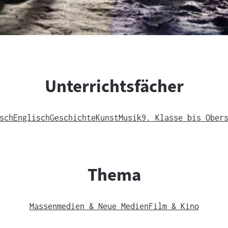
Unterrichtsfächer
sch
Englisch
Geschichte
Kunst
Musik
9. Klasse bis Ober
Thema
Massenmedien & Neue Medien
Film & Kino