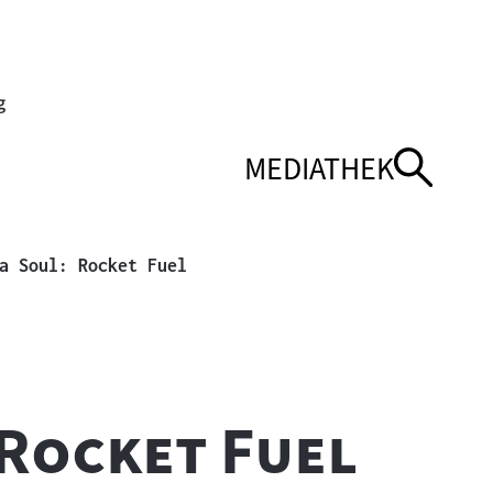
MEDIATHEK
ENÜ
ENÜ
NAVIGATIONSMEN
NAVIGATIONSMEN
ÖFFNEN
SCHLIESSEN
Aktuelle Seite
a Soul: Rocket Fuel
"
 Rocket Fuel