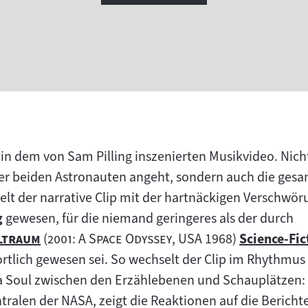
s in dem von Sam Pilling inszenierten Musikvideo. Nich
er beiden Astronauten angeht, sondern auch die ge
lt der narrative Clip mit der hartnäckigen Verschwöru
g
gewesen, für die niemand geringeres als der durch
"
"
"
eltraum
(
2001: A Space Odyssey
, USA 1968)
Science-Fic
Zum
rtlich gewesen sei. So wechselt der Clip im Rhythmus
Inhalt:
Soul zwischen den Erzählebenen und Schauplätzen: Er 
tralen der NASA, zeigt die Reaktionen auf die Bericht