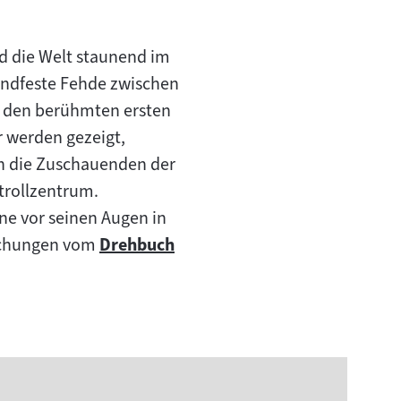
d die Welt staunend im
handfeste Fehde zwischen
r den berühmten ersten
r werden gezeigt,
en die Zuschauenden der
trollzentrum.
ene vor seinen Augen in
eichungen vom
Drehbuch
Zum
Inhalt: