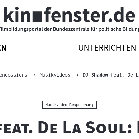
EN
UNTERRICHTEN
ATIONSMENÜ
ATIONSMENÜ
NAVIGATIONSM
NAVIGATIONSM
EN
SSEN
ÖFFNEN
SCHLIESSEN
endossiers
Musikvideos
DJ Shadow feat. De L
Kategorie:
Musikvideo-Besprechung
eat. De La Soul: