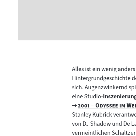
Alles ist ein wenig ander
Hintergrundgeschichte d
sich. Augenzwinkernd spie
eine Studio-
Inszenierun
Zum
Zum
"
2001 – Odyssee im W
Inhalt:
Filmarchiv:
Stanley Kubrick verantwo
von DJ Shadow und De La 
vermeintlichen Schaltzen