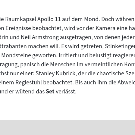
 die Raumkapsel Apollo 11 auf dem Mond. Doch währen
en Ereignisse beobachtet, wird vor der Kamera eine 
drin und Neil Armstrong ausgetragen, von denen jede
dtrabanten machen will. Es wird getreten, Stinkefinge
 Mondsteine geworfen. Irritiert und belustigt reagier
ragung, panisch die Menschen im vermeintlichen Kon
hst nur einer: Stanley Kubrick, der die chaotische Sz
 seinem Regiestuhl beobachtet. Bis auch ihm die Abw
 und er wütend das
Set
verlässt.
Zum
Inhalt: