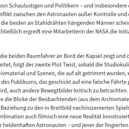
von Schaulustigen und Politikern – und insbesondere
nflikt zwischen den Astronauten außer Kontrolle und e
uf die beiden an Stahldrähten hängenden Männer sche
eßlich ergreift eine Mitarbeiterin der NASA die Initi
die beiden Raumfahrer an Bord der Kapsel zeigt und d
tet, folgt der zweite Plot Twist, sobald die Studiokuli
:
vmaterial und Szenen, die auf alt getrimmt wurden, e
es Publikums, das geschickt auf eine falsche Fährte
rd, auch andere Bewegtbilder kritisch zu betrachten
ie die Blicke der Beobachtenden (aus dem Archivmateri
 Beziehung zu den in Breitbild nachinszenierten Spie
bination auch filmisch eine neue Realität konstruiert
er heldenhaften Astronauten – und jener der fingiert