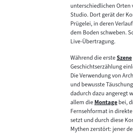
unterschiedlichen Orten 
Studio. Dort gerät der Ko
Prügelei, in deren Verla
dem Boden schweben. Schli
Live-Übertragung.
Während die erste
Szene
Zum
Geschichtserzählung einlei
Inhalt
Die Verwendung von Archi
und bewusste Täuschung d
dadurch dazu angeregt wi
allem die
Montage
bei, d
Zum
Fernsehformat in direkte
Inhalt:
setzt und durch diese Kom
Mythen zerstört: jener d