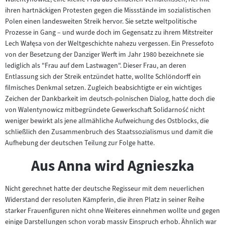
ihren hartnäckigen Protesten gegen die Missstände im sozialistischen
Polen einen landesweiten Streik hervor. Sie setzte weltpolitische
Prozesse in Gang – und wurde doch im Gegensatz zu ihrem Mitstreiter
Lech Wałęsa von der Weltgeschichte nahezu vergessen. Ein Pressefoto
von der Besetzung der Danziger Werft im Jahr 1980 bezeichnete sie
lediglich als "Frau auf dem Lastwagen". Dieser Frau, an deren
Entlassung sich der Streik entzündet hatte, wollte Schlöndorff ein
filmisches Denkmal setzen. Zugleich beabsichtigte er ein wichtiges
Zeichen der Dankbarkeit im deutsch-polnischen Dialog, hatte doch die
von Walentynowicz mitbegründete Gewerkschaft Solidarność nicht
weniger bewirkt als jene allmähliche Aufweichung des Ostblocks, die
schließlich den Zusammenbruch des Staatssozialismus und damit die
Aufhebung der deutschen Teilung zur Folge hatte.
Aus Anna wird Agnieszka
Nicht gerechnet hatte der deutsche Regisseur mit dem neuerlichen
Widerstand der resoluten Kämpferin, die ihren Platz in seiner Reihe
starker Frauenfiguren nicht ohne Weiteres einnehmen wollte und gegen
einige Darstellungen schon vorab massiv Einspruch erhob. Ähnlich war