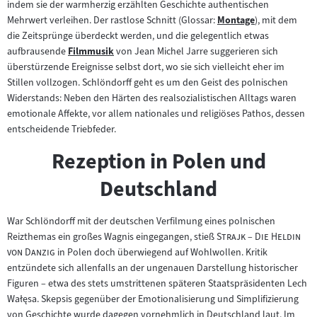
indem sie der warmherzig erzählten Geschichte authentischen
Mehrwert verleihen. Der rastlose Schnitt (Glossar:
Montage
), mit dem
Zum
die Zeitsprünge überdeckt werden, und die gelegentlich etwas
Inhalt:
aufbrausende
Filmmusik
von Jean Michel Jarre suggerieren sich
Zum
überstürzende Ereignisse selbst dort, wo sie sich vielleicht eher im
Inhalt:
Stillen vollzogen. Schlöndorff geht es um den Geist des polnischen
Widerstands: Neben den Härten des realsozialistischen Alltags waren
emotionale Affekte, vor allem nationales und religiöses Pathos, dessen
entscheidende Triebfeder.
Rezeption in Polen und
Deutschland
War Schlöndorff mit der deutschen Verfilmung eines polnischen
"
Reizthemas ein großes Wagnis eingegangen, stieß
Strajk – Die Heldin
"
von Danzig
in Polen doch überwiegend auf Wohlwollen. Kritik
entzündete sich allenfalls an der ungenauen Darstellung historischer
Figuren – etwa des stets umstrittenen späteren Staatspräsidenten Lech
Wałęsa. Skepsis gegenüber der Emotionalisierung und Simplifizierung
von Geschichte wurde dagegen vornehmlich in Deutschland laut. Im