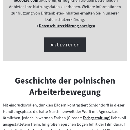
nocookie.com
aktivieren, ermöglichen Sie dem betreffenden
Anbieter, Ihre Nutzungsdaten zu erheben. Weitere Informationen
zur Nutzung von Drittanbieter-Inhalten erhalten Sie in unserer
Datenschutzerklärung.
Externer
Datenschutzerklärung anzeigen
Link:
Aktivieren
Geschichte der polnischen
Arbeiterbewegung
Mit eindrucksvollen, dunklen Bildern kontrastiert Schlöndorff in dieser
Handlungsphase die kalte Maschinenwelt der Werft mit Agnieszkas
ärmlichen, jedoch in warmen Farben (Glossar:
Farbgestaltung
) liebevoll
Zum
ausgestattetem Heim. Im großen epischen Bogen führt der Film darauf
Inhalt: