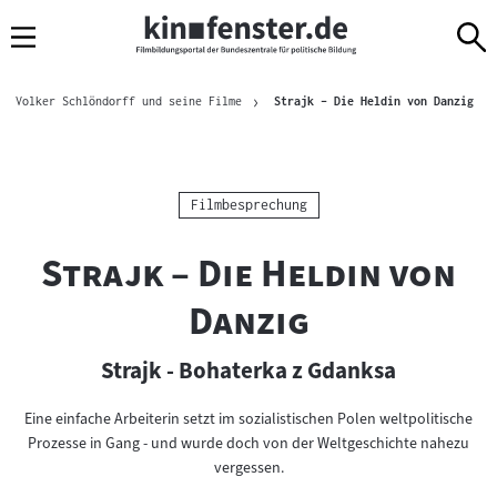
Sprungmarken
Direkt
Direkt
Navigation
zum
zur
Inhalt
Navigation
Brotkrümelnavigation
am
Aktu
Volker Schlöndorff und seine Filme
Strajk – Die Heldin von Danzig
Seitenende
Kategorie:
Filmbesprechung
"
Strajk – Die Heldin von
"
Danzig
Strajk - Bohaterka z Gdanksa
Eine einfache Arbeiterin setzt im sozialistischen Polen weltpolitische
Prozesse in Gang - und wurde doch von der Weltgeschichte nahezu
vergessen.