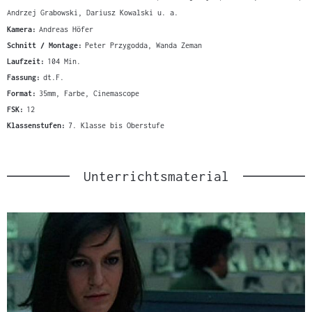
Andrzej Grabowski, Dariusz Kowalski u. a.
Kamera:
Andreas Höfer
Schnitt / Montage:
Peter Przygodda, Wanda Zeman
Laufzeit:
104 Min.
Fassung:
dt.F.
Format:
35mm, Farbe, Cinemascope
FSK:
12
Klassenstufen:
7. Klasse bis Oberstufe
Unterrichtsmaterial