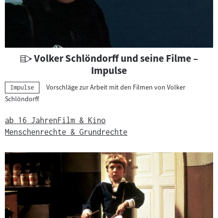
U
Volker Schlöndorff und seine Filme –
n
Impulse
t
Vorschläge zur Arbeit mit den Filmen von Volker
Kategorie:
Impulse
e
Schlöndorff
r
r
ab 16 Jahren
Film & Kino
i
Menschenrechte & Grundrechte
c
h
t
s
m
a
t