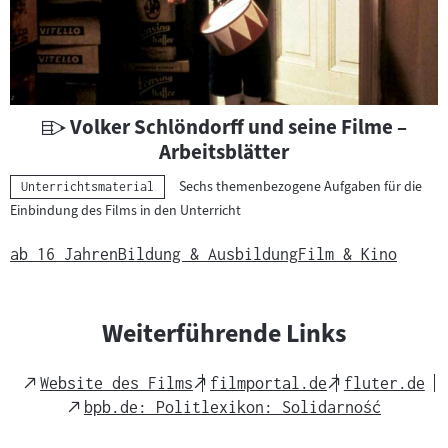
e
r
i
a
l
U
Volker Schlöndorff und seine Filme –
:
n
Arbeitsblätter
t
Sechs themenbezogene Aufgaben für die
Kategorie:
Unterrichtsmaterial
e
Einbindung des Films in den Unterricht
r
r
ab 16 Jahren
Bildung & Ausbildung
Film & Kino
i
c
h
Weiterführende Links
t
s
External
External
External
Website des Films
filmportal.de
fluter.de
m
Link
Link
Link
External
bpb.de: Politlexikon: Solidarność
a
Link