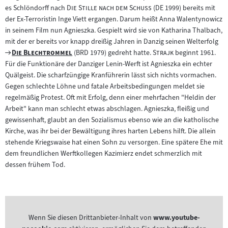
"
"
es Schlöndorff nach
Die Stille nach dem Schuss
(DE 1999) bereits mit
der Ex-Terroristin Inge Viett ergangen. Darum heißt Anna Walentynowicz
in seinem Film nun Agnieszka. Gespielt wird sie von Katharina Thalbach,
mit der er bereits vor knapp dreißig Jahren in Danzig seinen Welterfolg
Zum
"
"
"
"
Die Blechtrommel
(BRD 1979) gedreht hatte.
Strajk
beginnt 1961.
Filmarchiv:
Für die Funktionäre der Danziger Lenin-Werft ist Agnieszka ein echter
Quälgeist. Die scharfzüngige Kranführerin lässt sich nichts vormachen.
Gegen schlechte Löhne und fatale Arbeitsbedingungen meldet sie
regelmäßig Protest. Oft mit Erfolg, denn einer mehrfachen "Heldin der
Arbeit" kann man schlecht etwas abschlagen. Agnieszka, fleißig und
gewissenhaft, glaubt an den Sozialismus ebenso wie an die katholische
Kirche, was ihr bei der Bewältigung ihres harten Lebens hilft. Die allein
stehende Kriegswaise hat einen Sohn zu versorgen. Eine spätere Ehe mit
dem freundlichen Werftkollegen Kazimierz endet schmerzlich mit
dessen frühem Tod.
Wenn Sie diesen Drittanbieter-Inhalt von
www.youtube-