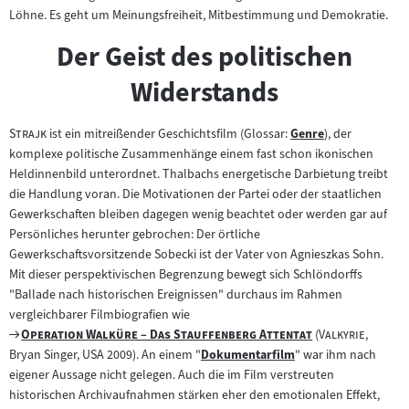
Löhne. Es geht um Meinungsfreiheit, Mitbestimmung und Demokratie.
Der Geist des politischen
Widerstands
"
"
Strajk
ist ein mitreißender Geschichtsfilm (Glossar:
Genre
), der
Zum
komplexe politische Zusammenhänge einem fast schon ikonischen
Inhalt:
Heldinnenbild unterordnet. Thalbachs energetische Darbietung treibt
die Handlung voran. Die Motivationen der Partei oder der staatlichen
Gewerkschaften bleiben dagegen wenig beachtet oder werden gar auf
Persönliches herunter gebrochen: Der örtliche
Gewerkschaftsvorsitzende Sobecki ist der Vater von Agnieszkas Sohn.
Mit dieser perspektivischen Begrenzung bewegt sich Schlöndorffs
"Ballade nach historischen Ereignissen" durchaus im Rahmen
vergleichbarer Filmbiografien wie
Zum
"
"
"
"
Operation Walküre – Das Stauffenberg Attentat
(
Valkyrie
,
Filmarchiv:
Bryan Singer, USA 2009). An einem "
Dokumentarfilm
" war ihm nach
Zum
eigener Aussage nicht gelegen. Auch die im Film verstreuten
Inhalt:
historischen Archivaufnahmen stärken eher den emotionalen Effekt,