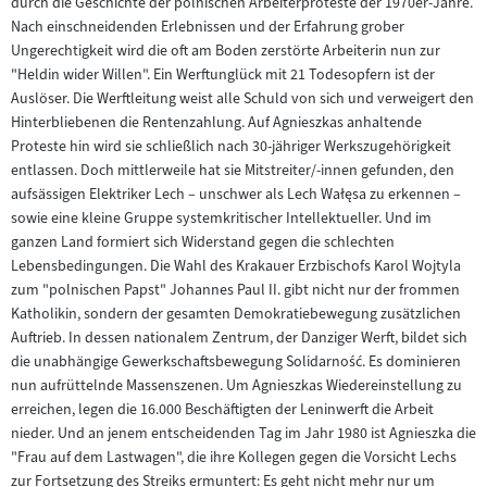
durch die Geschichte der polnischen Arbeiterproteste der 1970er-Jahre.
Nach einschneidenden Erlebnissen und der Erfahrung grober
Ungerechtigkeit wird die oft am Boden zerstörte Arbeiterin nun zur
"Heldin wider Willen". Ein Werftunglück mit 21 Todesopfern ist der
Auslöser. Die Werftleitung weist alle Schuld von sich und verweigert den
Hinterbliebenen die Rentenzahlung. Auf Agnieszkas anhaltende
Proteste hin wird sie schließlich nach 30-jähriger Werkszugehörigkeit
entlassen. Doch mittlerweile hat sie Mitstreiter/-innen gefunden, den
aufsässigen Elektriker Lech – unschwer als Lech Wałęsa zu erkennen –
sowie eine kleine Gruppe systemkritischer Intellektueller. Und im
ganzen Land formiert sich Widerstand gegen die schlechten
Lebensbedingungen. Die Wahl des Krakauer Erzbischofs Karol Wojtyla
zum "polnischen Papst" Johannes Paul II. gibt nicht nur der frommen
Katholikin, sondern der gesamten Demokratiebewegung zusätzlichen
Auftrieb. In dessen nationalem Zentrum, der Danziger Werft, bildet sich
die unabhängige Gewerkschaftsbewegung Solidarność. Es dominieren
nun aufrüttelnde Massenszenen. Um Agnieszkas Wiedereinstellung zu
erreichen, legen die 16.000 Beschäftigten der Leninwerft die Arbeit
nieder. Und an jenem entscheidenden Tag im Jahr 1980 ist Agnieszka die
"Frau auf dem Lastwagen", die ihre Kollegen gegen die Vorsicht Lechs
zur Fortsetzung des Streiks ermuntert: Es geht nicht mehr nur um