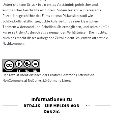
"
"
Unterricht kann
Strajk
in ein erstes Verständnis polnischer und
europäischer Geschichte einführen. Zudem bietet die interessante
Rezeptionsgeschichte des Films ebenso Diskussionsstoff wie
Schlöndorffs letztlich geglückte Aufarbeitung seiner klassischen
Themen: Widerstand und Rebellion. Sie ermöglichen, und sei es nur für
kurze Zeit, den Ausbruch aus einengenden Verhältnissen. Die Früchte,
auch das macht dieses aufregende Zeitbild deutlich, ernten oft erst die
Nachkommen.
Der Text ist lizenziert nach der Creative Commons Attribution-
NonCommercial-NoDerivs 2.0 Germany Lizenz.
Informationen zu
"
Strajk – Die Heldin von
"
Danzig