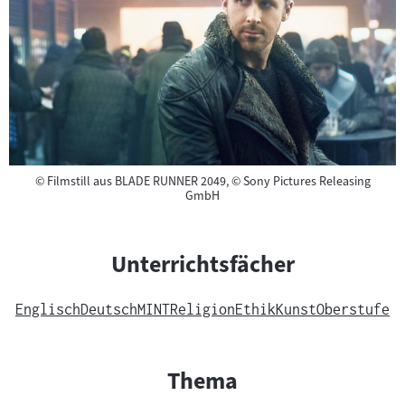
Copyright
©
Filmstill aus BLADE RUNNER 2049, © Sony Pictures Releasing
GmbH
Unterrichtsfächer
Englisch
Deutsch
MINT
Religion
Ethik
Kunst
Oberstufe
Thema