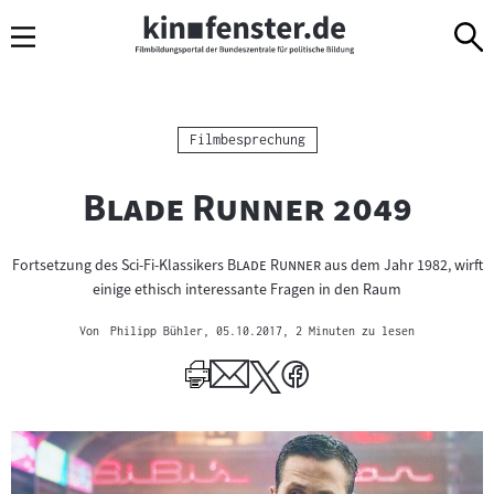
Sprungmarken
Direkt
Direkt
Navigation
zum
zur
Inhalt
Navigation
am
Seitenende
Kategorie:
Filmbesprechung
"
"
Blade Runner 2049
"
"
Fortsetzung des Sci-Fi-Klassikers
Blade Runner
aus dem Jahr 1982, wirft
einige ethisch interessante Fragen in den Raum
Von
Philipp Bühler
, 05.10.2017
, 2 Minuten zu lesen