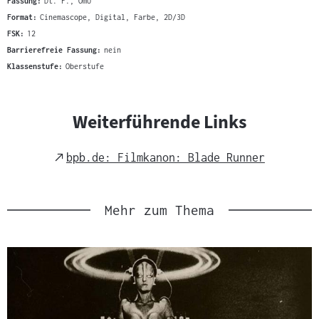
Fassung:
Dt. F., OmU
Format:
Cinemascope, Digital, Farbe, 2D/3D
FSK:
12
Barrierefreie Fassung:
nein
Klassenstufe:
Oberstufe
Weiterführende Links
External
bpb.de: Filmkanon: Blade Runner
Link
Mehr zum Thema