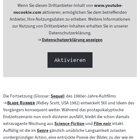
Wenn Sie diesen Drittanbieter-Inhalt von
www.youtube-
nocookie.com
aktivieren, ermöglichen Sie dem betreffenden
Anbieter, Ihre Nutzungsdaten zu erheben. Weitere Informationen
zur Nutzung von Drittanbieter-Inhalten erhalten Sie in unserer
Datenschutzerklärung.
Externer
Datenschutzerklärung anzeigen
Link:
Aktivieren
Die Fortsetzung (Glossar:
Sequel
) des 1980er-Jahre-Kultfilms
Zum
Zum
"
"
Blade Runner
(Ridley Scott, USA 1982) entwickelt Stil und Ideen des
Inhalt:
Filmarchiv:
Vorgängers konsequent weiter. Während das postapokalyptische
Endzeitszenario nun noch düsterer ausfällt, bleibt die schon damals
extravagante Mischung aus
Science-Fiction
und
Film noir
intakt.
Zum
Zum
Auffällig ist die im
Genre
gänzlich unübliche Langsamkeit zulasten
Zum
Inhalt:
Inhalt:
vordergründiger Action, eine entrückte Poesie der Bilder, zu der wie im