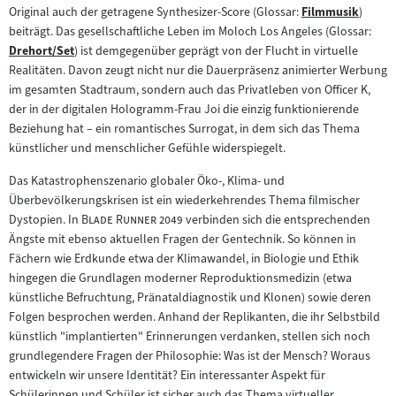
Inhalt:
Original auch der getragene Synthesizer-Score (Glossar:
Filmmusik
)
Zum
beiträgt. Das gesellschaftliche Leben im Moloch Los Angeles (Glossar:
Inhalt:
Drehort/Set
) ist demgegenüber geprägt von der Flucht in virtuelle
Zum
Realitäten. Davon zeugt nicht nur die Dauerpräsenz animierter Werbung
Inhalt:
im gesamten Stadtraum, sondern auch das Privatleben von Officer K,
der in der digitalen Hologramm-Frau Joi die einzig funktionierende
Beziehung hat – ein romantisches Surrogat, in dem sich das Thema
künstlicher und menschlicher Gefühle widerspiegelt.
Das Katastrophenszenario globaler Öko-, Klima- und
Überbevölkerungskrisen ist ein wiederkehrendes Thema filmischer
"
"
Dystopien. In
Blade Runner 2049
verbinden sich die entsprechenden
Ängste mit ebenso aktuellen Fragen der Gentechnik. So können in
Fächern wie Erdkunde etwa der Klimawandel, in Biologie und Ethik
hingegen die Grundlagen moderner Reproduktionsmedizin (etwa
künstliche Befruchtung, Pränataldiagnostik und Klonen) sowie deren
Folgen besprochen werden. Anhand der Replikanten, die ihr Selbstbild
künstlich "implantierten" Erinnerungen verdanken, stellen sich noch
grundlegendere Fragen der Philosophie: Was ist der Mensch? Woraus
entwickeln wir unsere Identität? Ein interessanter Aspekt für
Schülerinnen und Schüler ist sicher auch das Thema virtueller