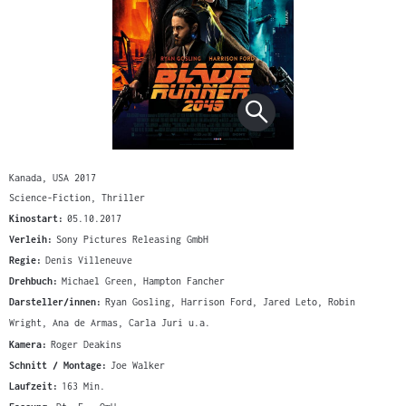
Kanada, USA 2017
Science-Fiction, Thriller
Kinostart:
05.10.2017
Verleih:
Sony Pictures Releasing GmbH
Regie:
Denis Villeneuve
Drehbuch:
Michael Green, Hampton Fancher
Darsteller/innen:
Ryan Gosling, Harrison Ford, Jared Leto, Robin
Wright, Ana de Armas, Carla Juri u.a.
Kamera:
Roger Deakins
Schnitt / Montage:
Joe Walker
Laufzeit:
163 Min.