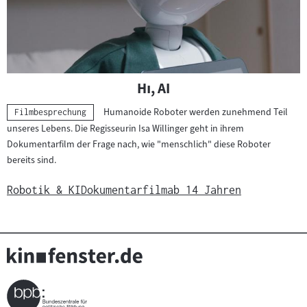
"
"
Hi, AI
Humanoide Roboter werden zunehmend Teil
Kategorie:
Filmbesprechung
unseres Lebens. Die Regisseurin Isa Willinger geht in ihrem
Dokumentarfilm der Frage nach, wie "menschlich" diese Roboter
bereits sind.
Robotik & KI
Dokumentarfilm
ab 14 Jahren