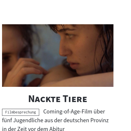
r
i
c
h
t
s
m
a
"
"
Nackte Tiere
t
e
Coming-of-Age-Film über
Kategorie:
Filmbesprechung
r
fünf Jugendliche aus der deutschen Provinz
in der Zeit vor dem Abitur