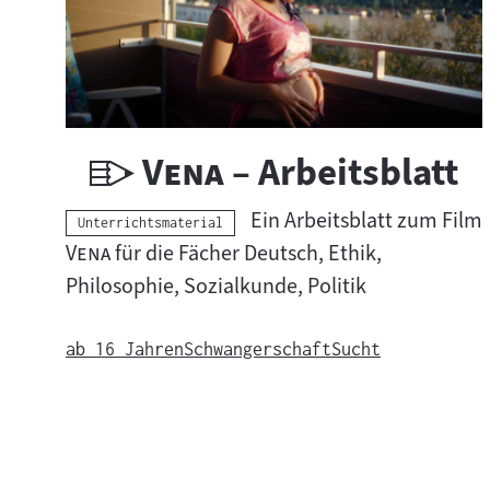
U
"
"
Vena
– Arbeitsblatt
n
Ein Arbeitsblatt zum Film
Kategorie:
Unterrichtsmaterial
t
"
"
Vena
für die Fächer Deutsch, Ethik,
Philosophie, Sozialkunde, Politik
e
r
ab 16 Jahren
Schwangerschaft
Sucht
r
i
c