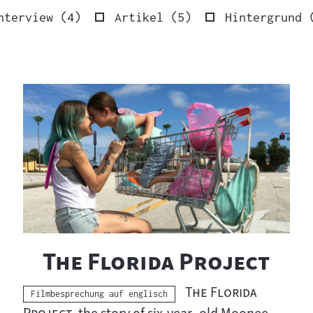
sse
Ergebnisse
Ergebnisse
nterview
(
4
)
Artikel
(
5
)
Hintergrund
"
"
The Florida Project
"
The Florida
Kategorie:
Filmbesprechung auf englisch
"