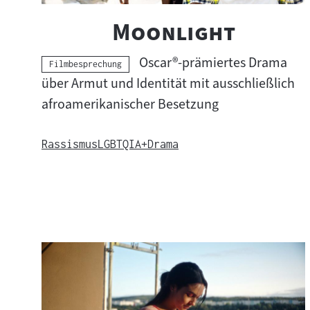
"
"
Moonlight
Oscar®-prämiertes Drama
Kategorie:
Filmbesprechung
über Armut und Identität mit ausschließlich
afroamerikanischer Besetzung
Rassismus
LGBTQIA+
Drama