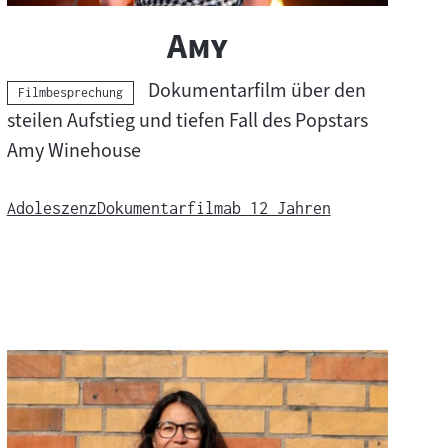
"
"
Amy
Dokumentarfilm über den
Kategorie:
Filmbesprechung
steilen Aufstieg und tiefen Fall des Popstars
Amy Winehouse
Adoleszenz
Dokumentarfilm
ab 12 Jahren