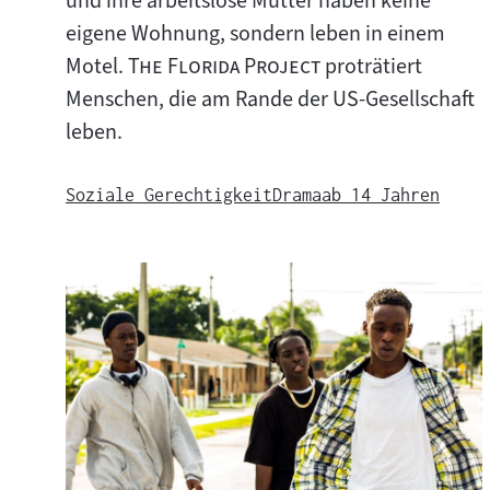
und ihre arbeitslose Mutter haben keine
e
eigene Wohnung, sondern leben in einem
"
"
Motel.
The Florida Project
proträtiert
Menschen, die am Rande der US-Gesellschaft
leben.
Soziale Gerechtigkeit
Drama
ab 14 Jahren