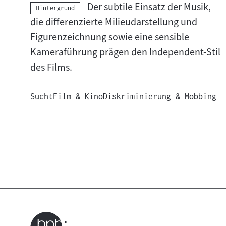
i
Der subtile Einsatz der Musik,
Kategorie:
Hintergrund
a
die differenzierte Milieudarstellung und
Figurenzeichnung sowie eine sensible
l
Kameraführung prägen den Independent-Stil
:
des Films.
Sucht
Film & Kino
Diskriminierung & Mobbing