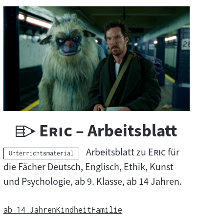
U
"
"
Eric
– Arbeitsblatt
n
"
"
Arbeitsblatt zu
Eric
für
Kategorie:
Unterrichtsmaterial
t
die Fächer Deutsch, Englisch, Ethik, Kunst
und Psychologie, ab 9. Klasse, ab 14 Jahren.
e
r
ab 14 Jahren
Kindheit
Familie