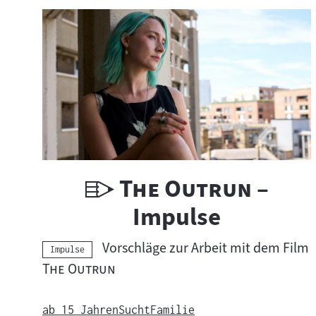
h
t
s
m
a
t
U
"
"
The Outrun
–
e
n
Impulse
r
t
i
Vorschläge zur Arbeit mit dem Film
Kategorie:
Impulse
e
a
"
"
The Outrun
r
l
ab 15 Jahren
Sucht
Familie