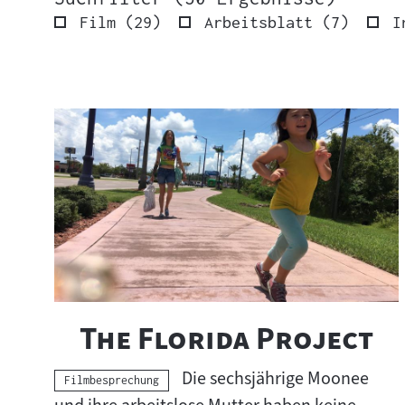
Ergebnisse
Ergebni
Film
(
29
)
Arbeitsblatt
(
7
)
I
50
Ergebnisse
S
wurden
u
gefunden.
c
h
e
r
g
e
b
"
"
The Florida Project
n
i
Die sechsjährige Moonee
s
Kategorie:
Filmbesprechung
s