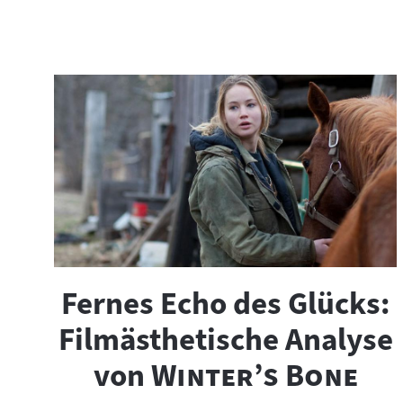
r
:
i
c
h
t
s
m
a
Fernes Echo des Glücks:
t
Filmästhetische Analyse
e
"
"
von
Winter’s Bone
r