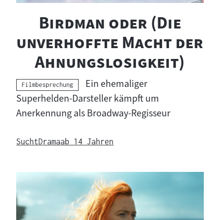
"
Birdman oder (Die
unverhoffte Macht der
"
Ahnungslosigkeit)
Ein ehemaliger
Kategorie:
Filmbesprechung
Superhelden-Darsteller kämpft um
Anerkennung als Broadway-Regisseur
Sucht
Drama
ab 14 Jahren