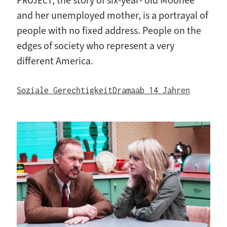
Project
, the story of six-year- old Moonee
and her unemployed mother, is a portrayal of
people with no fixed address. People on the
edges of society who represent a very
different America.
Soziale Gerechtigkeit
Drama
ab 14 Jahren