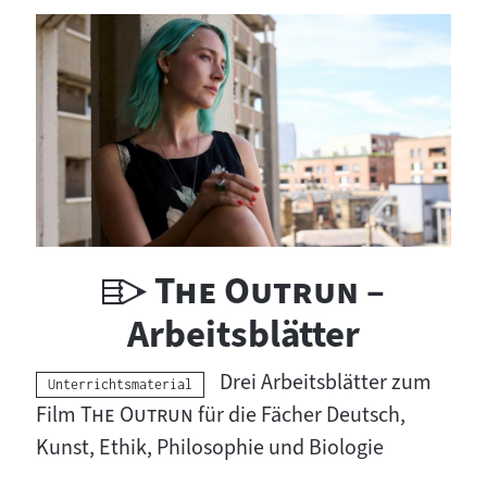
U
"
"
The Outrun
–
n
Arbeitsblätter
t
Drei Arbeitsblätter zum
Kategorie:
Unterrichtsmaterial
e
"
"
Film
The Outrun
für die Fächer Deutsch,
Kunst, Ethik, Philosophie und Biologie
r