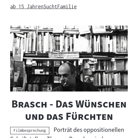
r
ab 15 Jahren
Sucht
Familie
i
c
h
t
s
m
a
"
Brasch - Das Wünschen
t
"
und das Fürchten
e
r
Porträt des oppositionellen
Kategorie:
Filmbesprechung