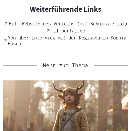
Weiterführende Links
External
Film-Website des Verleihs (mit Schulmaterial)
Link
External
filmportal.de
Link
YouTube: Interview mit der Regisseurin Sophia
External
Bösch
Link
Mehr zum Thema