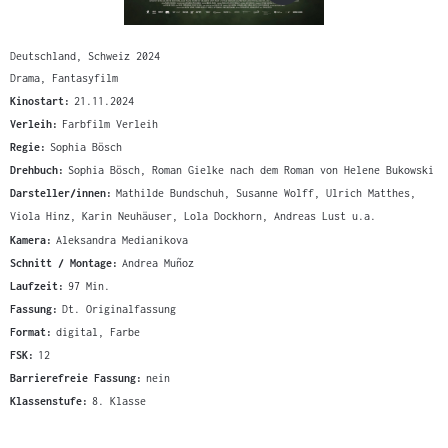
Deutschland, Schweiz 2024
Drama, Fantasyfilm
Kinostart:
21.11.2024
Verleih:
Farbfilm Verleih
Regie:
Sophia Bösch
Drehbuch:
Sophia Bösch, Roman Gielke nach dem Roman von Helene Bukowski
Darsteller/innen:
Mathilde Bundschuh, Susanne Wolff, Ulrich Matthes,
Viola Hinz, Karin Neuhäuser, Lola Dockhorn, Andreas Lust u.a.
Kamera:
Aleksandra Medianikova
Schnitt / Montage:
Andrea Muñoz
Laufzeit:
97 Min.
Fassung:
Dt. Originalfassung
Format:
digital, Farbe
FSK:
12
Barrierefreie Fassung:
nein
Klassenstufe:
8. Klasse