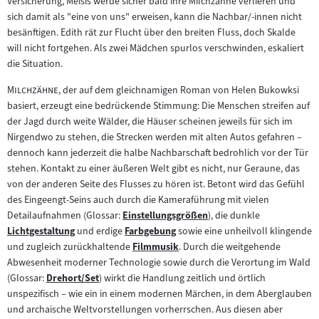
Versicherung, Meisis werde sicher bald ihre Milchzähne verlieren und
sich damit als "eine von uns" erweisen, kann die Nachbar/-innen nicht
besänftigen. Edith rät zur Flucht über den breiten Fluss, doch Skalde
will nicht fortgehen. Als zwei Mädchen spurlos verschwinden, eskaliert
die Situation.
"
"
Milchzähne
, der auf dem gleichnamigen Roman von Helen Bukowksi
basiert, erzeugt eine bedrückende Stimmung: Die Menschen streifen auf
der Jagd durch weite Wälder, die Häuser scheinen jeweils für sich im
Nirgendwo zu stehen, die Strecken werden mit alten Autos gefahren –
dennoch kann jederzeit die halbe Nachbarschaft bedrohlich vor der Tür
stehen. Kontakt zu einer äußeren Welt gibt es nicht, nur Geraune, das
von der anderen Seite des Flusses zu hören ist. Betont wird das Gefühl
des Eingeengt-Seins auch durch die Kameraführung mit vielen
Detailaufnahmen (Glossar:
Einstellungsgrößen
), die dunkle
Zum
Lichtgestaltung
und erdige
Farbgebung
sowie eine unheilvoll klingende
Zum
Inhalt:
Zum
und zugleich zurückhaltende
Filmmusik
. Durch die weitgehende
Inhalt:
Inhalt:
Zum
Abwesenheit moderner Technologie sowie durch die Verortung im Wald
Inhalt:
(Glossar:
Drehort/Set
) wirkt die Handlung zeitlich und örtlich
Zum
unspezifisch – wie ein in einem modernen Märchen, in dem Aberglauben
Inhalt:
und archaische Weltvorstellungen vorherrschen. Aus diesen aber