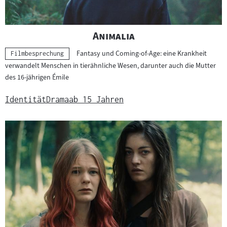
"
"
Animalia
Fantasy und Coming-of-Age: eine Krankheit
Kategorie:
Filmbesprechung
verwandelt Menschen in tierähnliche Wesen, darunter auch die Mutter
des 16-jährigen Émile
Identität
Drama
ab 15 Jahren