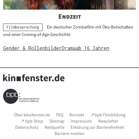
"
"
Endzeit
Ein deutscher Zombiefilm mit Öko-Botschaften
Kategorie:
Filmbesprechung
und einer Coming-of-Age-Geschichte
Gender & Rollenbilder
Drama
ab 16 Jahren
Seitenfußnavigation
(Link
Über kinofenster.de
FAQ
Kontakt
bpb Filmbildung
öffnet
(Link
bpb Shop
Sitemap
Impressum
Newsletter
im
öffnet
Datenschutz
Netiquette
Erklärung zur Barrierefreiheit
neuen
im
Fenster)
Barriere melden
neuen
Fenster)