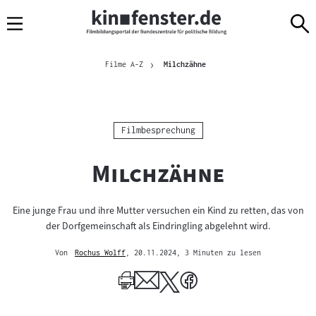
Sprungmarken
Direkt
Direkt
Navigation
zum
zur
Inhalt
Navigation
Brotkrümelnavigation
am
Aktuelle Seite
Filme A-Z
Milchzähne
Seitenende
Kategorie:
Filmbesprechung
"
"
Milchzähne
Eine junge Frau und ihre Mutter versuchen ein Kind zu retten, das von
der Dorfgemeinschaft als Eindringling abgelehnt wird.
Von
Rochus Wolff
, 20.11.2024
, 3 Minuten zu lesen
Mehr
zum
Author