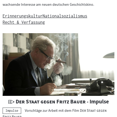
wachsende Interesse am neuen deutschen Geschichtskino.
Erinnerungskultur
Nationalsozialismus
Recht & Verfassung
U
"
"
Der Staat gegen Fritz Bauer
- Impulse
n
"
Vorschläge zur Arbeit mit dem Film
Der Staat gegen
Kategorie:
Impulse
t
"
Fritz Bauer