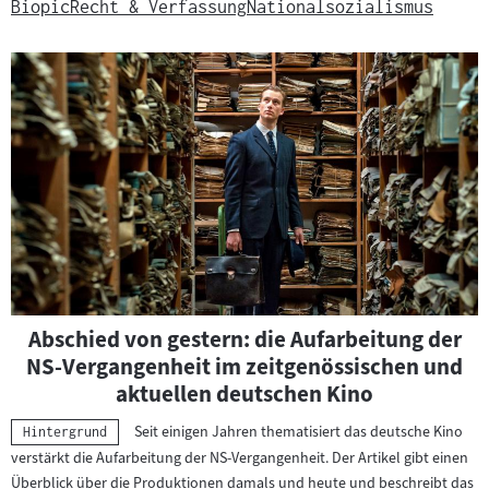
Biopic
Recht & Verfassung
Nationalsozialismus
Abschied von gestern: die Aufarbeitung der
NS-Vergangenheit im zeitgenössischen und
aktuellen deutschen Kino
Seit einigen Jahren thematisiert das deutsche Kino
Kategorie:
Hintergrund
verstärkt die Aufarbeitung der NS-Vergangenheit. Der Artikel gibt einen
Überblick über die Produktionen damals und heute und beschreibt das