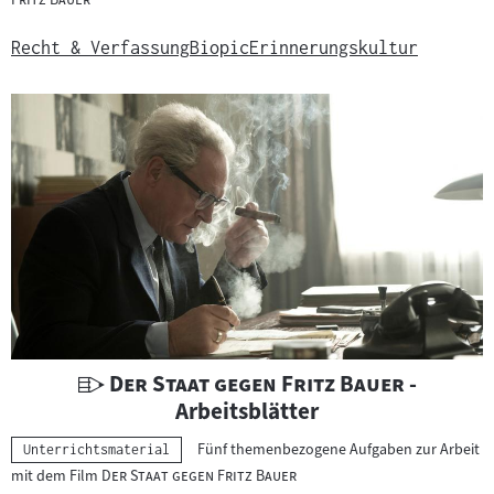
e
r
Recht & Verfassung
Biopic
Erinnerungskultur
r
i
c
h
t
s
m
a
t
e
r
i
U
"
"
Der Staat gegen Fritz Bauer
-
a
n
Arbeitsblätter
l
t
Fünf themenbezogene Aufgaben zur Arbeit
Kategorie:
Unterrichtsmaterial
:
e
"
"
mit dem Film
Der Staat gegen Fritz Bauer
r