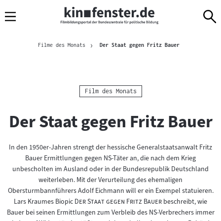
Sprungmarken
Direkt
Direkt
Navigation
zum
zur
Inhalt
Navigation
Brotkrümelnavigation
am
Aktuelle Seite
Filme des Monats
Der Staat gegen Fritz Bauer
Seitenende
Kategorie:
Film des Monats
Der Staat gegen Fritz Bauer
In den 1950er-Jahren strengt der hessische Generalstaatsanwalt Fritz
Bauer Ermittlungen gegen NS-Täter an, die nach dem Krieg
unbescholten im Ausland oder in der Bundesrepublik Deutschland
weiterleben. Mit der Verurteilung des ehemaligen
Obersturmbannführers Adolf Eichmann will er ein Exempel statuieren.
"
"
Lars Kraumes Biopic
Der Staat gegen Fritz Bauer
beschreibt, wie
Bauer bei seinen Ermittlungen zum Verbleib des NS-Verbrechers immer