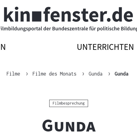
EN
UNTERRICHTEN
ATIONSMENÜ
ATIONSMENÜ
NAVIGATIONSM
NAVIGATIONSM
N
SSEN
ÖFFNEN
SCHLIESSEN
Akt
Filme
Filme des Monats
Gunda
Gunda
Kategorie:
Filmbesprechung
"
"
Gunda