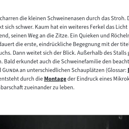
charren die kleinen Schweinenasen durch das Stroh. 
t sich schwer. Kaum hat ein weiteres Ferkel das Licht 
zend, seinen Weg an die Zitze. Ein Quieken und Röchel
uert die erste, eindrückliche Begegnung mit der tit
hs. Dann weitet sich der Blick. Außerhalb des Stall
. Bald erkundet auch die Schweinefamilie den beacht
"
"
l
Gunda
an unterschiedlichen Schauplätzen (Glossar:
entsteht durch die
Montage
der Eindruck eines Mikro
Zum
hbarschaft zueinander zu leben.
Inhalt: