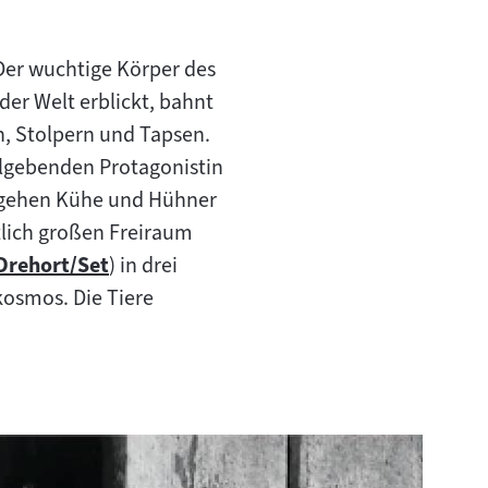
Der wuchtige Körper des
der Welt erblickt, bahnt
n, Stolpern und Tapsen.
elgebenden Protagonistin
s gehen Kühe und Hühner
lich großen Freiraum
Drehort/Set
) in drei
Zum
kosmos. Die Tiere
Inhalt: