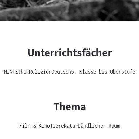
Unterrichtsfächer
MINT
Ethik
Religion
Deutsch
5. Klasse bis Oberstufe
Thema
Film & Kino
Tiere
Natur
Ländlicher Raum