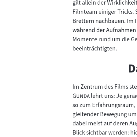
gilt allein der Wirklichk
Filmteam einiger Tricks.
Brettern nachbauen. Im I
während der Aufnahmen d
Momente rund um die Geb
beeinträchtigten.
D
Im Zentrum des Films steh
"
Gunda
lehrt uns: Je gen
so zum Erfahrungsraum, 
gleitender Bewegung umk
dabei meist auf deren A
Blick sichtbar werden: h