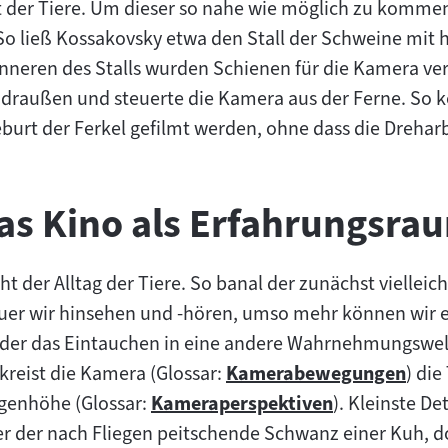
eit der Tiere. Um dieser so nahe wie möglich zu komme
 So ließ Kossakovsky etwa den Stall der Schweine mi
nneren des Stalls wurden Schienen für die Kamera ver
raußen und steuerte die Kamera aus der Ferne. So k
urt der Ferkel gefilmt werden, ohne dass die Drehar
as Kino als Erfahrungsra
t der Alltag der Tiere. So banal der zunächst vielleic
auer wir hinsehen und -hören, umso mehr können wir 
der das Eintauchen in eine andere Wahrnehmungswelt 
reist die Kamera (Glossar:
Kamerabewegungen
) die
Zum
ugenhöhe (Glossar:
Kameraperspektiven
). Kleinste De
Zum
Inhalt:
ier der nach Fliegen peitschende Schwanz einer Kuh, d
Inhalt: