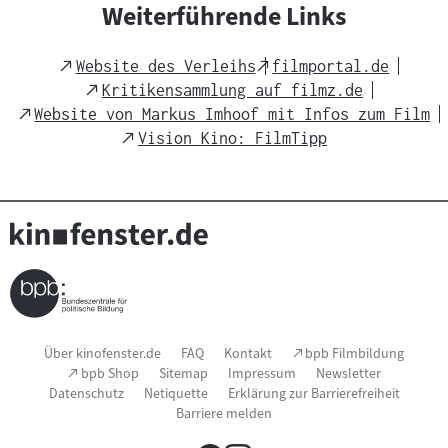
c
Weiterführende Links
h
t
External
External
Website des Verleihs
filmportal.de
s
Link
Link
External
Kritikensammlung auf filmz.de
m
Link
External
Website von Markus Imhoof mit Infos zum Film
a
Link
External
Vision Kino: FilmTipp
t
Link
e
r
i
a
l
:
Seitenfußnavigation
(Link
Über kinofenster.de
FAQ
Kontakt
bpb Filmbildung
öffnet
(Link
bpb Shop
Sitemap
Impressum
Newsletter
im
öffnet
Datenschutz
Netiquette
Erklärung zur Barrierefreiheit
neuen
im
Fenster)
Barriere melden
neuen
Fenster)