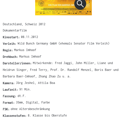
Deutschland, Schweiz 2012
Dokumentarfilm
Kinostart:
08.11.2012
Verleih:
Wild Bunch Germany GmbH (ehemals Senator Film Verleih)
Regie:
Markus Imhoof
Drehbuch:
Markus Imhoof
Darsteller/innen:
Mitwirkende: Fred Jaggi, John Miller, Liane und
Heidrun Singer, Fred Terry, Prof. Dr. Randolf Menzel, Boris Baer und
Barbara Baer-Imhoof, Zhang Zhao Zu u. a.
Kamera:
Jörg Jeshel, Attila Boa
Laufzeit:
91 Min.
Fassung:
dt.F.
Format:
35mm, Digital, Farbe
FSK:
ohne Altersbeschränkung
Klassenstufen:
8. Klasse bis Oberstufe