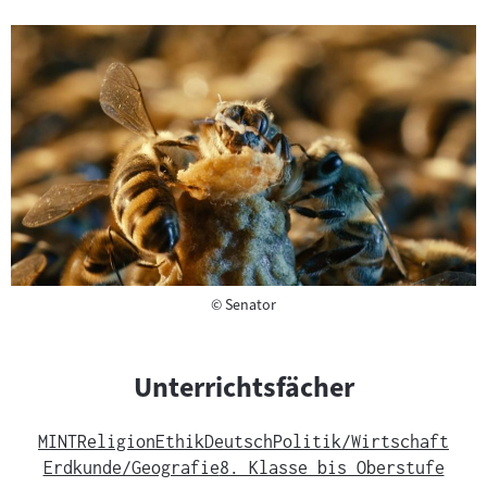
Copyright
©
Senator
Unterrichtsfächer
MINT
Religion
Ethik
Deutsch
Politik/Wirtschaft
Erdkunde/Geografie
8. Klasse bis Oberstufe