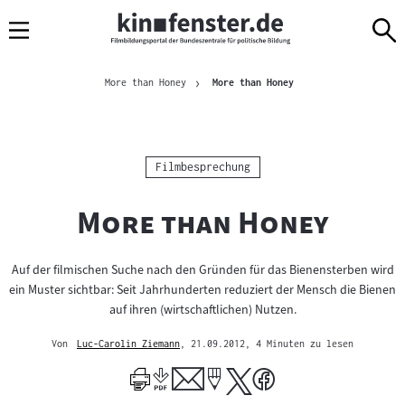
Sprungmarken
Direkt
Direkt
Navigation
zum
zur
Inhalt
Navigation
Brotkrümelnavigation
am
Aktuelle Seite
More than Honey
More than Honey
Seitenende
Kategorie:
Filmbesprechung
"
"
More than Honey
Auf der filmischen Suche nach den Gründen für das Bienensterben wird
ein Muster sichtbar: Seit Jahrhunderten reduziert der Mensch die Bienen
auf ihren (wirtschaftlichen) Nutzen.
Von
Luc-Carolin Ziemann
, 21.09.2012
, 4 Minuten zu lesen
Mehr
zum
Author