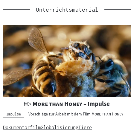
Unterrichtsmaterial
U
"
"
More than Honey
– Impulse
n
"
"
Vorschläge zur Arbeit mit dem Film
More than Honey
Kategorie:
Impulse
t
e
Dokumentarfilm
Globalisierung
Tiere
r