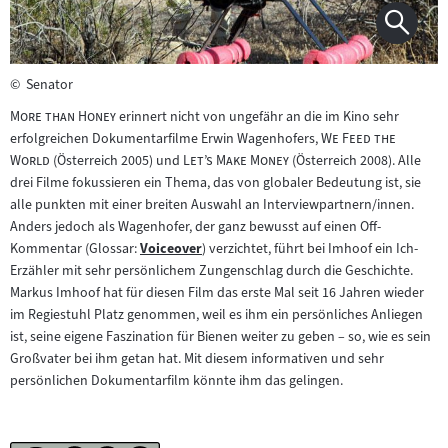
©
Senator
"
"
More than Honey
erinnert nicht von ungefähr an die im Kino sehr
"
erfolgreichen Dokumentarfilme Erwin Wagenhofers,
We Feed the
"
"
"
World
(Österreich 2005) und
Let’s Make Money (
Österreich 2008). Alle
drei Filme fokussieren ein Thema, das von globaler Bedeutung ist, sie
alle punkten mit einer breiten Auswahl an Interviewpartnern/innen.
Anders jedoch als Wagenhofer, der ganz bewusst auf einen Off-
Kommentar (Glossar:
Voiceover
) verzichtet, führt bei Imhoof ein Ich-
Zum
Erzähler mit sehr persönlichem Zungenschlag durch die Geschichte.
Inhalt:
Markus Imhoof hat für diesen Film das erste Mal seit 16 Jahren wieder
im Regiestuhl Platz genommen, weil es ihm ein persönliches Anliegen
ist, seine eigene Faszination für Bienen weiter zu geben – so, wie es sein
Großvater bei ihm getan hat. Mit diesem informativen und sehr
persönlichen Dokumentarfilm könnte ihm das gelingen.