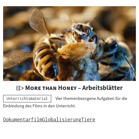
r
i
c
h
t
s
m
a
t
e
r
U
"
"
More than Honey
– Arbeitsblätter
i
n
Vier themenbezogene Aufgaben für die
Kategorie:
a
Unterrichtsmaterial
t
Einbindung des Films in den Unterricht.
l
e
:
r
Dokumentarfilm
Globalisierung
Tiere
r
i